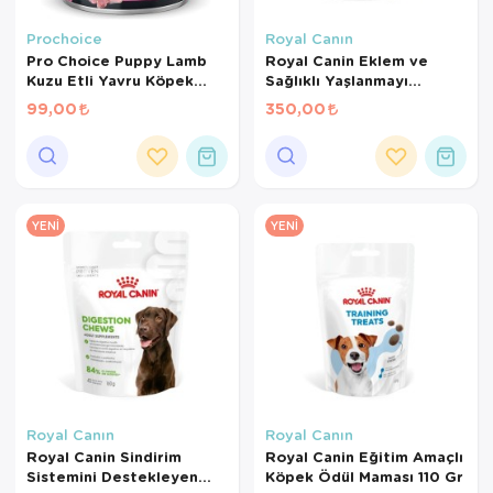
Kedi Yataklar
Prochoice
Royal Canın
Pro Choice Puppy Lamb
Royal Canin Eklem ve
Kuzu Etli Yavru Köpek
Sağlıklı Yaşlanmayı
Konservesi 400 Gr
Destekleyen Tamamlayıcı
99,00
350,00
Yetişkin Köpek Ödül
Maması 240 Gr
YENI
YENI
Royal Canın
Royal Canın
Royal Canin Sindirim
Royal Canin Eğitim Amaçlı
Sistemini Destekleyen
Köpek Ödül Maması 110 Gr