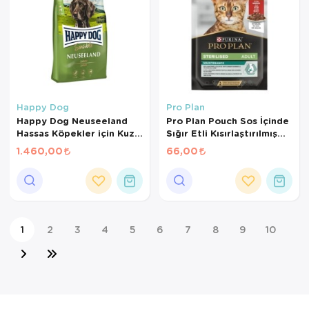
Happy Dog
Pro Plan
Happy Dog Neuseeland
Pro Plan Pouch Sos İçinde
Hassas Köpekler için Kuzu
Sığır Etli Kısırlaştırılmış
Etli ve Pirinçli Yetişkin
Kedi Konservesi 85 Gr
1.460,00
66,00
Köpek Maması 4 Kg
1
2
3
4
5
6
7
8
9
10