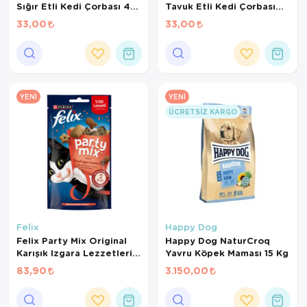
Sığır Etli Kedi Çorbası 48
Tavuk Etli Kedi Çorbası
Gr
48 Gr
33,00
33,00
YENI
YENI
ÜCRETSIZ KARGO
Felix
Happy Dog
Felix Party Mix Original
Happy Dog NaturCroq
Karışık Izgara Lezzetleri
Yavru Köpek Maması 15 Kg
Kedi Ödül Maması 60 Gr
83,90
3.150,00