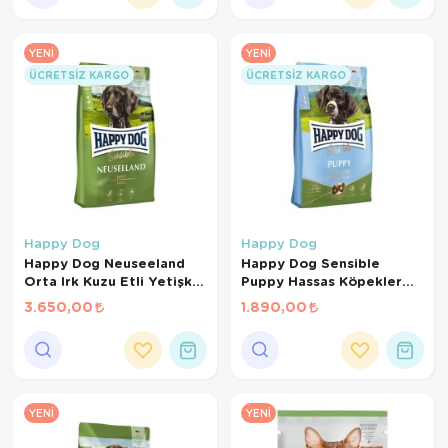
YENI
YENI
ÜCRETSIZ KARGO
ÜCRETSIZ KARGO
Happy Dog
Happy Dog
Happy Dog Neuseeland
Happy Dog Sensible
Orta Irk Kuzu Etli Yetişkin
Puppy Hassas Köpekler
Kuru Köpek Maması 12.5 +
İçin Kuzu Etli ve Pirinçli
3.650,00
1.890,00
2 Kg
Yavru Köpek Maması 4 Kg
YENI
YENI