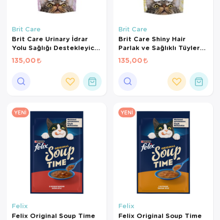
Brit Care
Brit Care
Brit Care Urinary İdrar
Brit Care Shiny Hair
Yolu Sağlığı Destekleyici
Parlak ve Sağlıklı Tüyler
Kedi Ödül Maması 50 Gr
için Tahılsız Kedi Ödül
135,00
135,00
Maması 50gr
YENI
YENI
Felix
Felix
Felix Original Soup Time
Felix Original Soup Time