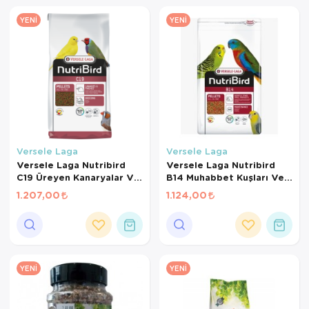
YENI
YENI
Versele Laga
Versele Laga
Versele Laga Nutribird
Versele Laga Nutribird
C19 Üreyen Kanaryalar Ve
B14 Muhabbet Kuşları Ve
Finçler İçin Meyveli Pelet
Mini Paraketler İçin
1.207,00
1.124,00
Yem 3 Kg
Meyveli Pelet Yem 3 Kg
YENI
YENI