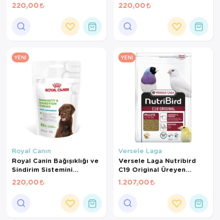
Tamamlayıcı Yetişkin
220,00
220,00
Köpek Ödül Maması 160
Gr
YENI
YENI
Royal Canın
Versele Laga
Royal Canin Bağışıklığı ve
Versele Laga Nutribird
Sindirim Sistemini
C19 Original Üreyen
Destekleyen Tamamlayıcı
Kanaryalar Ve Finçler İçin
220,00
1.207,00
Yavru Köpek Ödül Maması
Beyaz Pelet Yem 3 Kg
100 Gr