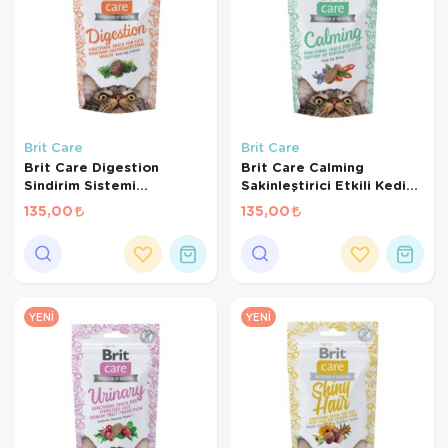
Brit Care
Brit Care
Brit Care Digestion
Brit Care Calming
Sindirim Sistemi
Sakinleştirici Etkili Kedi
Destekleyici Tahılsız Kedi
Ödül Maması 50gr
135,00
135,00
Ödül Maması 50gr
YENI
YENI