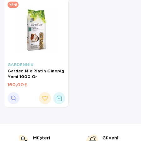
Kedi Yataklar
Köpek Yatakl
YENI
GARDENMİX
Garden Mix Platin Ginepig
Yemi 1000 Gr
160,00
Müşteri
Güvenli