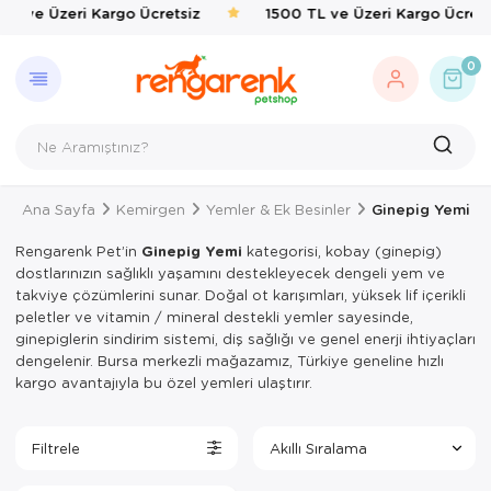
TL ve Üzeri Kargo Ücretsiz
1500 TL ve Üzeri Kargo Ücrets
GERI DÖN
KEDI
KÖPEK
KUŞ
EVCIL 
BALIK
KAPLU
KEMIRG
ÇEVRE
0
Kedi
Kedi Taşıma 
Kedi Mamalar
Kafes & Yuva
Kedi Mama & 
Balık Yemleri
Yemler & Ek B
Bakım & Sağl
Haşere İlaçlar
Köpek
Kedi Mamalar
Köpek Mamal
Oyuncak & T
Ortak Kullanı
Taban & Kemi
Kuş
Kedi Mama & 
Köpek Mama &
Sağlık & Bakı
Yemlik & Sul
Yemler & Ek B
Ana Sayfa
Kemirgen
Yemler & Ek Besinler
Ginepig Yemi
Evcil Hayvan
Kedi Kumları
Köpek Oyunca
Yem & Kraker
Rengarenk Pet’in
Ginepig Yemi
kategorisi, kobay (ginepig)
Balık
Kedi Hijyen 
Köpek Hijyen
Yemlik & Sul
dostlarınızın sağlıklı yaşamını destekleyecek dengeli yem ve
takviye çözümlerini sunar. Doğal ot karışımları, yüksek lif içerikli
Kaplumbağa
Kedi Oyuncak
Köpek Elbisel
peletler ve vitamin / mineral destekli yemler sayesinde,
ginepiglerin sindirim sistemi, diş sağlığı ve genel enerji ihtiyaçları
Kemirgen
Kedi Aksesua
Köpek Eğitim
dengelenir. Bursa merkezli mağazamız, Türkiye geneline hızlı
kargo avantajıyla bu özel yemleri ulaştırır.
Çevre
Kedi Tırmal
Köpek Tasmal
Kedi Tuvaletl
Köpek Taşım
Filtrele