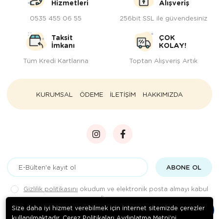
Hizmetleri
Alışveriş
0535 455 06 55
256bit SSL ile güvendesiniz
Taksit
ÇOK
İmkanı
KOLAY!
Tüm Kredi Kartlarına
Toptan Alışveriş Artık
KURUMSAL
ÖDEME
İLETİŞİM
HAKKIMIZDA
ABONE OL
Gizlilik politikasını
okudum ve elektronik posta almayı kabul
ediyorum.
Size daha iyi hizmet verebilmek için internet sitemizde çerezler
kullanılmaktadır. Çerez Politikaları Aydınlatma Metni’ni