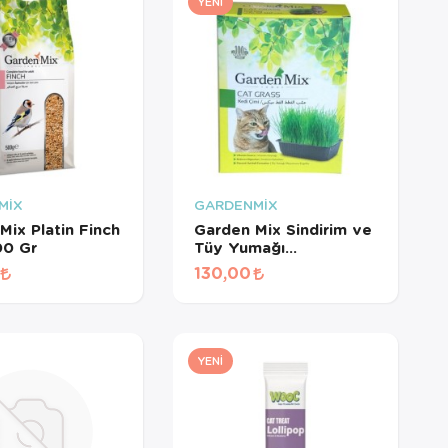
YENI
MİX
GARDENMİX
Mix Platin Finch
Garden Mix Sindirim ve
00 Gr
Tüy Yumağı
Destekleyen Kedi Çimi
130,00
YENI