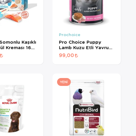
Prochoice
omonlu Kaşıklı
Pro Choice Puppy
ül Kreması 16
Lamb Kuzu Etli Yavru
d
Köpek Konservesi 400
99,00
Gr
YENI