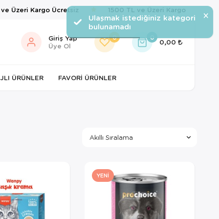
 Üzeri Kargo Ücretsiz
1500 TL ve Üzeri Kargo Ücretsiz
×
Ulaşmak istediğiniz kategori
bulunamadı
0
0
Giriş Yap
0,00
Üye Ol
JLI ÜRÜNLER
FAVORI ÜRÜNLER
YENI