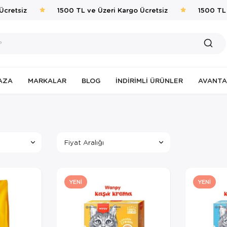
etsiz
1500 TL ve Üzeri Kargo Ücretsiz
1500 TL ve
AZA
MARKALAR
BLOG
İNDIRIMLI ÜRÜNLER
AVANTA
Fiyat Aralığı
YENI
YENI