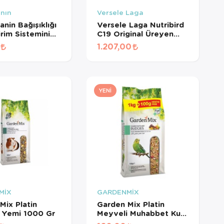
anın
Versele Laga
nin Bağışıklığı
Versele Laga Nutribird
irim Sistemini
C19 Original Üreyen
leyen
Kanaryalar Ve Finçler
1.207,00
yıcı Yavru
İçin Beyaz Pelet Yem 3
Ödül Maması
Kg
YENI
MİX
GARDENMİX
Mix Platin
Garden Mix Platin
 Yemi 1000 Gr
Meyveli Muhabbet Kuş
Yemi 1.1 Kg