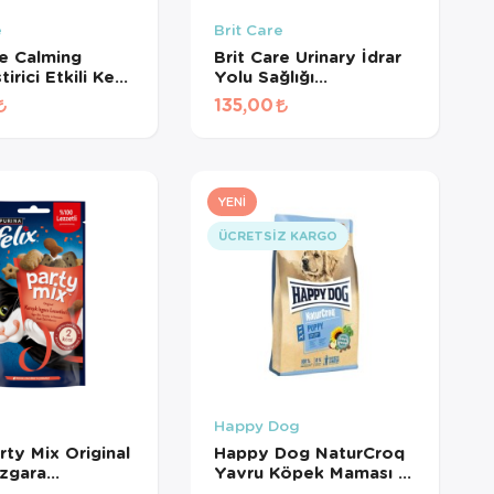
e
Brit Care
re Calming
Brit Care Urinary İdrar
tirici Etkili Kedi
Yolu Sağlığı
ması 50gr
Destekleyici Kedi Ödül
135,00
Maması 50 Gr
YENI
ÜCRETSIZ KARGO
Happy Dog
rty Mix Original
Happy Dog NaturCroq
Izgara
Yavru Köpek Maması 15
eri Kedi Ödül
Kg