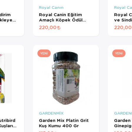
Royal Canın
Royal C
dirim
Royal Canin Eğitim
Royal Ca
ekleyen
Amaçlı Köpek Ödül
ve Sind
işkin
Maması 110 Gr
Destek
220,00
220,00
ması
Tamamla
Köpek 
100 Gr
YENI
YENI
GARDENMİX
GARDEN
tribird
Garden Mix Platin Grit
Garden 
uşları
Kuş Kumu 400 Gr
Ginepig
er İçin