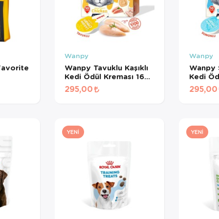
Wanpy
Wanpy
avorite
Wanpy Tavuklu Kaşıklı
Wanpy S
Kedi Ödül Kreması 16
Kedi Öd
gr*10Ad
gr*10A
295,00
295,00
YENI
YENI