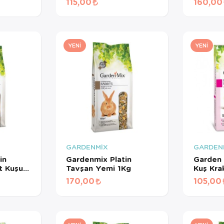
115,00
160,00
em 3
YENI
YENI
GARDENMİX
GARDEN
in
Gardenmix Platin
Garden 
t Kuşu
Tavşan Yemi 1Kg
Kuş Krak
170,00
105,00