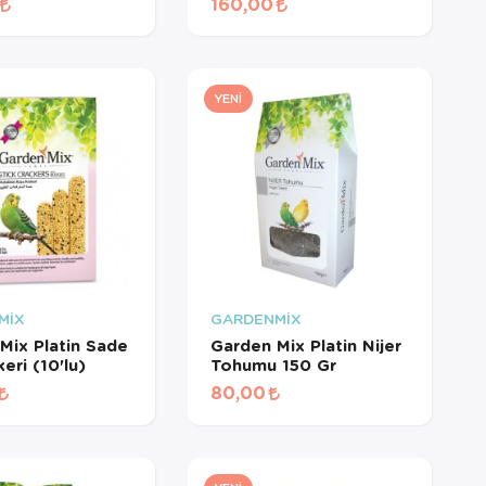
160,00
YENI
MİX
GARDENMİX
Mix Platin Sade
Garden Mix Platin Nijer
eri (10'lu)
Tohumu 150 Gr
80,00