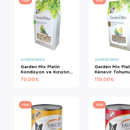
YENI
YENI
GARDENMİX
GARDENMİX
Garden Mix Platin
Garden Mix Plat
Kondisyon ve Kızıştırıcı
Kenevir Tohumu
Yem 150 Gr
70,00
110,00
YENI
YENI