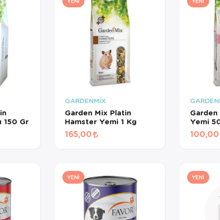
YENI
YENI
GARDENMİX
GARDEN
in
Garden Mix Platin
Garden 
 150 Gr
Hamster Yemi 1 Kg
Yemi 5
165,00
100,00
YENI
YENI