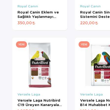
Royal Canın
Royal Canın
Royal Canin Eklem ve
Royal Canin Sin
Sağlıklı Yaşlanmayı
Sistemini Dest
Destekleyen
Tamamlayıcı Yet
350,00
220,00
Tamamlayıcı Yetişkin
Köpek Ödül Ma
Köpek Ödül Maması
160 Gr
240 Gr
YENI
YENI
Versele Laga
Versele Laga
Versele Laga Nutribird
Versele Laga Nu
C19 Üreyen Kanaryalar
B14 Muhabbet K
Ve Finçler İçin Meyveli
Ve Mini Paraketl