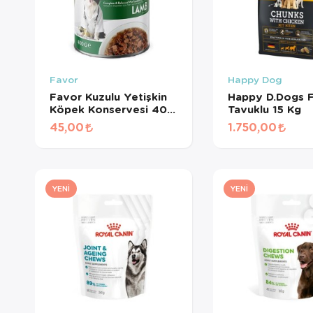
Favor
Happy Dog
Favor Kuzulu Yetişkin
Happy D.Dogs F
Köpek Konservesi 400
Tavuklu 15 Kg
Gr
45,00
1.750,00
YENI
YENI