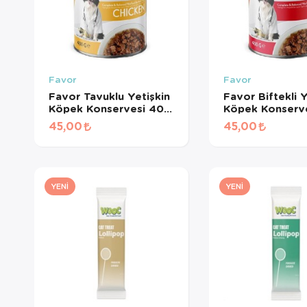
Favor
Favor
Favor Tavuklu Yetişkin
Favor Biftekli Y
Köpek Konservesi 400
Köpek Konserv
Gr
Gr
45,00
45,00
YENI
YENI