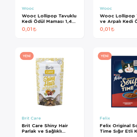
Wooc
Wooc
Wooc Lollipop Tavuklu
Wooc Lollipop 
Kedi Ödül Maması 1,4
ve Arpalı Kedi 
Gr
Maması 1,4 Gr
0,01
0,01
YENI
YENI
Brit Care
Felix
Brit Care Shiny Hair
Felix Original 
Parlak ve Sağlıklı
Time Sığır Etli 
Tüyler için Tahılsız Kedi
Çorbası 48 Gr