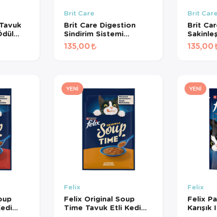
Brit Care
Brit Car
Tavuk
Brit Care Digestion
Brit Ca
Ödül
Sindirim Sistemi
Sakinleş
Destekleyici Tahılsız
Ödül Ma
135,00
135,00
Kedi Ödül Maması 50gr
YENI
YENI
Felix
Felix
Soup
Felix Original Soup
Felix Pa
Kedi
Time Tavuk Etli Kedi
Karışık 
Çorbası 48 Gr
Lezzetl