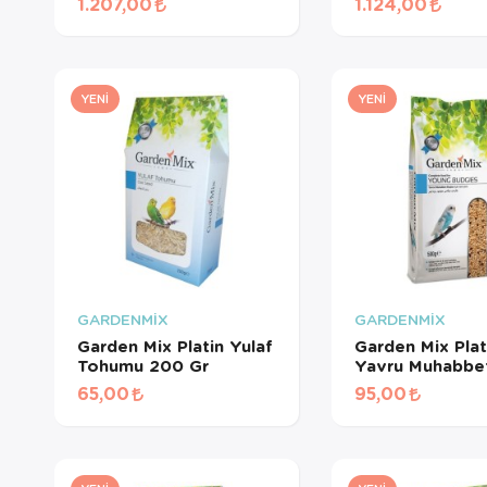
1.207,00
1.124,00
Pelet Yem 3 Kg
Meyveli Pelet Y
Kg
YENI
YENI
GARDENMİX
GARDENMİX
Garden Mix Platin Yulaf
Garden Mix Plat
Tohumu 200 Gr
Yavru Muhabbe
Yemi 500 Gr
65,00
95,00