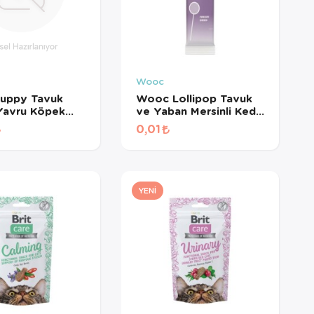
Wooc
Puppy Tavuk
Wooc Lollipop Tavuk
 Yavru Köpek
ve Yaban Mersinli Kedi
esi 400 Gr
Ödül Maması 1,4 Gr
0,01
YENI