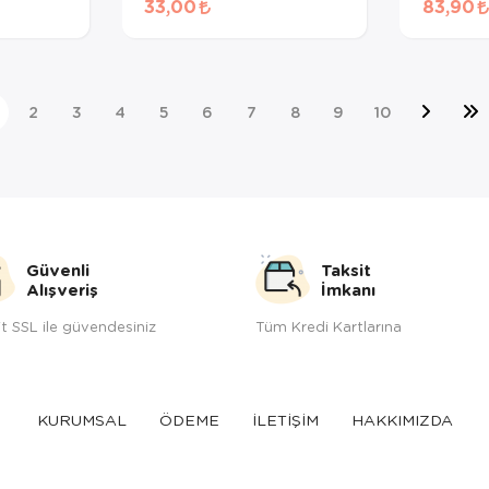
33,00
83,90
Maması
2
3
4
5
6
7
8
9
10
Güvenli
Taksit
Alışveriş
İmkanı
t SSL ile güvendesiniz
Tüm Kredi Kartlarına
KURUMSAL
ÖDEME
İLETİŞİM
HAKKIMIZDA