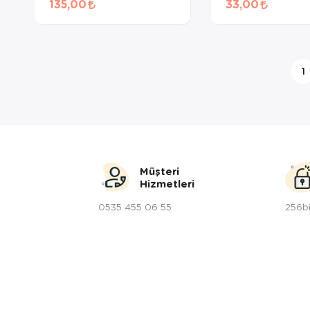
135,00
33,00
Ödül Maması 50gr
1
Müşteri
Hizmetleri
0535 455 06 55
256bi