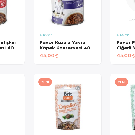
Favor
Favor
etişkin
Favor Kuzulu Yavru
Favor 
esi 400
Köpek Konservesi 400
Ciğerli
Gr
Konserv
45,00
45,00
YENI
YENI