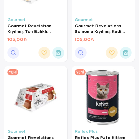
Gourmet
Gourmet
Gourmet Revelatıon
Gourmet Revelations
Kıyılmış Ton Balıklı
Somonlu Kıyılmış Kedi
Yetişkin Kedi Konservesi
Konservesi 57gr (2'li)
105,00
105,00
57gr (2'li)
YENI
YENI
Gourmet
Reflex Plus
Gourmet Revelations
Reflex Plus Pate Kitten