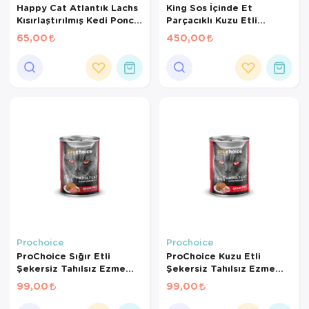
Happy Cat Atlantık Lachs
King Sos İçinde Et
Kısırlaştırılmış Kedi Ponch
Parçacıklı Kuzu Etli
85 Gr
Yetişkin Kedi Konserve
65,00
450,00
400Gr*12Ad
Prochoice
Prochoice
ProChoice Sığır Etli
ProChoice Kuzu Etli
Şekersiz Tahılsız Ezme
Şekersiz Tahılsız Ezme
Yetişkin Kedi Konservesi
Yetişkin Kedi Konservesi
99,00
99,00
400 Gr
400 Gr