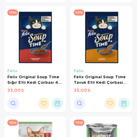
Kedi Yataklar
Köpek Yatakl
YENI
YENI
Felix
Felix
Felix Original Soup Time
Felix Original Soup Time
Sığır Etli Kedi Çorbası 48
Tavuk Etli Kedi Çorbası
Gr
48 Gr
33,00
33,00
YENI
YENI