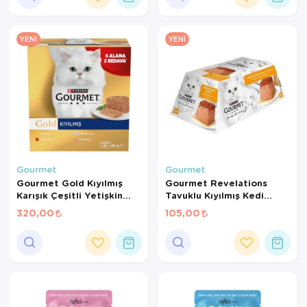
YENI
YENI
Gourmet
Gourmet
Gourmet Gold Kıyılmış
Gourmet Revelations
Karışık Çeşitli Yetişkin
Tavuklu Kıyılmış Kedi
Kedi Konservesi 8x85gr (8
Konservesi 57gr (2'li)
320,00
105,00
AL 6 ÖDE)