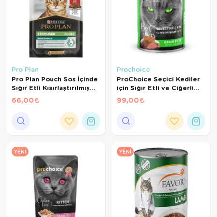
Pro Plan
Prochoice
Pro Plan Pouch Sos İçinde
ProChoice Seçici Kediler
Sığır Etli Kısırlaştırılmış
için Sığır Etli ve Ciğerli
Kedi Konservesi 85 Gr
Şekersiz Tahılsız Ezme
66,00
99,00
Kedi Konservesi 400 Gr
YENI
YENI