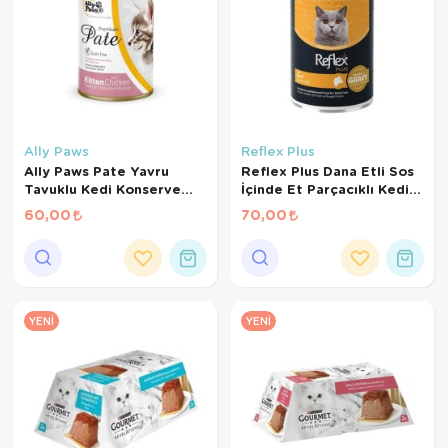
Ally Paws
Reflex Plus
Ally Paws Pate Yavru
Reflex Plus Dana Etli Sos
Tavuklu Kedi Konserve
İçinde Et Parçacıklı Kedi
400Gr
Konservesi 400 Gr
60,00
70,00
YENI
YENI