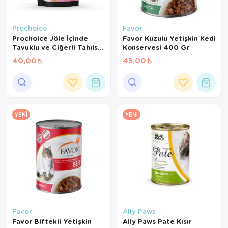
Prochoice
Favor
Prochoice Jöle İçinde
Favor Kuzulu Yetişkin Kedi
Tavuklu ve Ciğerli Tahılsız
Konservesi 400 Gr
Yavru Kedi Pounch 85 Gr
40,00
45,00
YENI
YENI
Favor
Ally Paws
Favor Biftekli Yetişkin
Ally Paws Pate Kısır