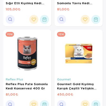
Sığır Etli Kıyılmış Kedi
Somonlu Yavru Kedi
Konservesi 57gr (2'li)
Konservesi 400 Gr
105,00
81,00
YENI
YENI
Reflex Plus
Gourmet
Reflex Plus Pate Somonlu
Gourmet Gold Kıyılmış
Kedi Konservesi 400 Gr
Karışık Çeşitli Yetişkin
Kedi Konservesi 8x85gr
81,00
450,00
(12 AL 9 ÖDE)