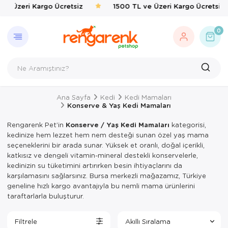
 Üzeri Kargo Ücretsiz
1500 TL ve Üzeri Kargo Ücretsiz
GERI DÖN
KEDI
KÖPEK
KUŞ
EVCIL 
BALIK
KAPLU
KEMIRG
ÇEVRE
0
Kedi
Kedi Taşıma 
Kedi Mamalar
Kafes & Yuva
Kedi Mama & 
Balık Yemleri
Yemler & Ek B
Bakım & Sağl
Haşere İlaçlar
Köpek
Kedi Mamalar
Köpek Mamal
Oyuncak & T
Ortak Kullanı
Yemler & Ek B
Kuş
Kedi Mama & 
Köpek Mama &
Sağlık & Bakı
Yemlik & Sul
Ana Sayfa
Kedi
Kedi Mamaları
Evcil Hayvan
Kedi Kumları
Köpek Oyunca
Yem & Kraker
Konserve & Yaş Kedi Mamaları
Balık
Kedi Hijyen 
Köpek Hijyen
Yemlik & Sul
Rengarenk Pet’in
Konserve / Yaş Kedi Mamaları
kategorisi,
kedinize hem lezzet hem nem desteği sunan özel yaş mama
Kaplumbağa
Kedi Oyuncak
Köpek Elbisel
seçeneklerini bir arada sunar. Yüksek et oranlı, doğal içerikli,
katkısız ve dengeli vitamin-mineral destekli konservelerle,
Kemirgen
Kedi Aksesua
Köpek Eğitim
kedinizin su tüketimini artırırken besin ihtiyaçlarını da
karşılamasını sağlarsınız. Bursa merkezli mağazamız, Türkiye
Çevre
Kedi Tırmal
Köpek Tasmal
geneline hızlı kargo avantajıyla bu nemli mama ürünlerini
taraftarlarla buluşturur.
Kedi Tuvaletl
Köpek Taşım
Filtrele