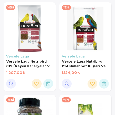
YENI
YENI
Versele Laga
Versele Laga
Versele Laga Nutribird
Versele Laga Nutribird
C19 Üreyen Kanaryalar Ve
B14 Muhabbet Kuşları Ve
Finçler İçin Meyveli Pelet
Mini Paraketler İçin
1.207,00
1.124,00
Yem 3 Kg
Meyveli Pelet Yem 3 Kg
YENI
YENI