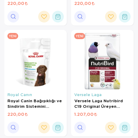
Tamamlayıcı Yetişkin
220,00
220,00
Köpek Ödül Maması 160
Gr
YENI
YENI
Royal Canın
Versele Laga
Royal Canin Bağışıklığı ve
Versele Laga Nutribird
Sindirim Sistemini
C19 Original Üreyen
Destekleyen Tamamlayıcı
Kanaryalar Ve Finçler İçin
220,00
1.207,00
Yavru Köpek Ödül Maması
Beyaz Pelet Yem 3 Kg
100 Gr