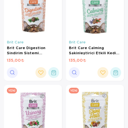
Brit Care
Brit Care
Brit Care Digestion
Brit Care Calming
Sindirim Sistemi
Sakinleştirici Etkili Kedi
Destekleyici Tahılsız Kedi
Ödül Maması 50gr
135,00
135,00
Ödül Maması 50gr
YENI
YENI