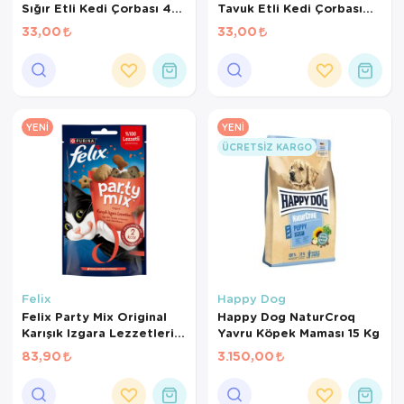
Sığır Etli Kedi Çorbası 48
Tavuk Etli Kedi Çorbası
Gr
48 Gr
33,00
33,00
YENI
YENI
ÜCRETSIZ KARGO
Felix
Happy Dog
Felix Party Mix Original
Happy Dog NaturCroq
Karışık Izgara Lezzetleri
Yavru Köpek Maması 15 Kg
Kedi Ödül Maması 60 Gr
83,90
3.150,00