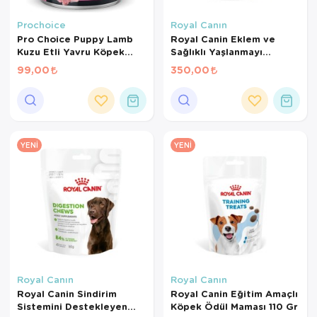
Kedi Yataklar
Köpek Yatakl
Prochoice
Royal Canın
Pro Choice Puppy Lamb
Royal Canin Eklem ve
Kuzu Etli Yavru Köpek
Sağlıklı Yaşlanmayı
Konservesi 400 Gr
Destekleyen Tamamlayıcı
99,00
350,00
Yetişkin Köpek Ödül
Maması 240 Gr
YENI
YENI
Royal Canın
Royal Canın
Royal Canin Sindirim
Royal Canin Eğitim Amaçlı
Sistemini Destekleyen
Köpek Ödül Maması 110 Gr