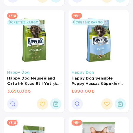
YENI
YENI
ÜCRETSIZ KARGO
ÜCRETSIZ KARGO
Happy Dog
Happy Dog
Happy Dog Neuseeland
Happy Dog Sensible
Orta Irk Kuzu Etli Yetişkin
Puppy Hassas Köpekler
Kuru Köpek Maması 12.5 +
İçin Kuzu Etli ve Pirinçli
3.650,00
1.890,00
2 Kg
Yavru Köpek Maması 4 Kg
YENI
YENI