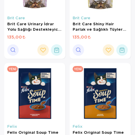
Brit Care
Brit Care
Brit Care Urinary İdrar
Brit Care Shiny Hair
Yolu Sağlığı Destekleyici
Parlak ve Sağlıklı Tüyler
Kedi Ödül Maması 50 Gr
için Tahılsız Kedi Ödül
135,00
135,00
Maması 50gr
YENI
YENI
Felix
Felix
Felix Original Soup Time
Felix Original Soup Time