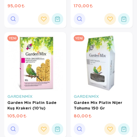
Gr
95,00
170,00
YENI
YENI
GARDENMİX
GARDENMİX
Garden Mix Platin Sade
Garden Mix Platin Nijer
Kuş Krakeri (10'lu)
Tohumu 150 Gr
105,00
80,00