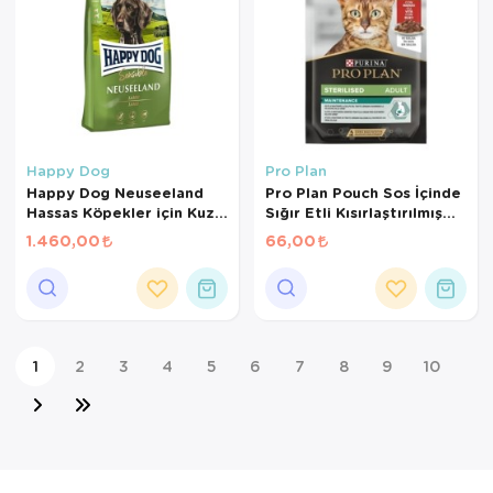
Happy Dog
Pro Plan
Happy Dog Neuseeland
Pro Plan Pouch Sos İçinde
Hassas Köpekler için Kuzu
Sığır Etli Kısırlaştırılmış
Etli ve Pirinçli Yetişkin
Kedi Konservesi 85 Gr
1.460,00
66,00
Köpek Maması 4 Kg
1
2
3
4
5
6
7
8
9
10