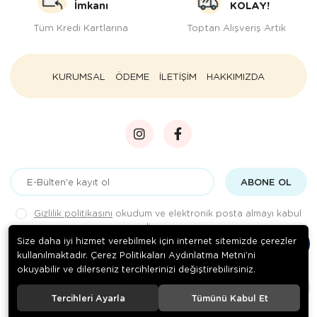
İmkanı
KOLAY!
Tüm Kredi Kartlarına
Toptan Alışveriş Artık
KURUMSAL
ÖDEME
İLETİŞİM
HAKKIMIZDA
ABONE OL
Gizlilik politikasını
okudum ve elektronik posta almayı kabul
ediyorum.
Size daha iyi hizmet verebilmek için internet sitemizde çerezler
kullanılmaktadır. Çerez Politikaları Aydınlatma Metni’ni
okuyabilir ve dilerseniz tercihlerinizi değiştirebilirsiniz.
© 2020
Rengarenk Pet Shop
. Tüm hakları saklıdır.
Tercihleri Ayarla
Tümünü Kabul Et