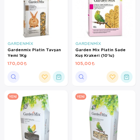
GARDENMİX
GARDENMİX
Gardenmix Platin Tavşan
Garden Mix Platin Sade
Yemi 1Kg
Kuş Krakeri (10'lu)
170,00
105,00
YENI
YENI