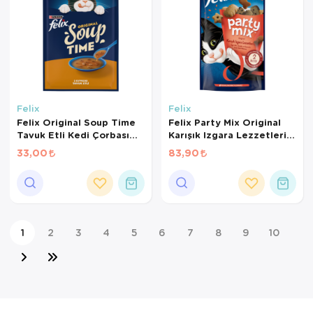
Felix
Felix
Felix Original Soup Time
Felix Party Mix Original
Tavuk Etli Kedi Çorbası
Karışık Izgara Lezzetleri
48 Gr
Kedi Ödül Maması 60 Gr
33,00
83,90
1
2
3
4
5
6
7
8
9
10