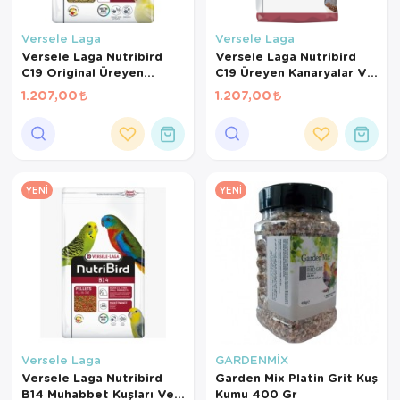
Versele Laga
Versele Laga
Versele Laga Nutribird
Versele Laga Nutribird
C19 Original Üreyen
C19 Üreyen Kanaryalar Ve
Kanaryalar Ve Finçler İçin
Finçler İçin Meyveli Pelet
1.207,00
1.207,00
Beyaz Pelet Yem 3 Kg
Yem 3 Kg
YENI
YENI
Versele Laga
GARDENMİX
Versele Laga Nutribird
Garden Mix Platin Grit Kuş
B14 Muhabbet Kuşları Ve
Kumu 400 Gr