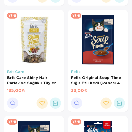
YENI
YENI
Brit Care
Felix
Brit Care Shiny Hair
Felix Original Soup Time
Parlak ve Sağlıklı Tüyler
Sığır Etli Kedi Çorbası 48
için Tahılsız Kedi Ödül
Gr
135,00
33,00
Maması 50gr
YENI
YENI