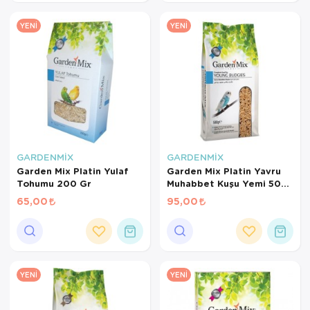
YENI
YENI
GARDENMİX
GARDENMİX
Garden Mix Platin Yulaf
Garden Mix Platin Yavru
Tohumu 200 Gr
Muhabbet Kuşu Yemi 500
Gr
65,00
95,00
YENI
YENI