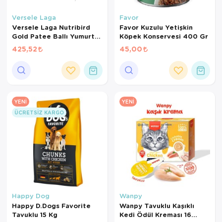
Kedi Yataklar
Köpek Yatakl
Versele Laga
Favor
Versele Laga Nutribird
Favor Kuzulu Yetişkin
Gold Patee Ballı Yumurtalı
Köpek Konservesi 400 Gr
Kanarya Maması (1 KG
425,52
45,00
BÖLÜNMÜŞ)
YENI
YENI
ÜCRETSIZ KARGO
Happy Dog
Wanpy
Happy D.Dogs Favorite
Wanpy Tavuklu Kaşıklı
Tavuklu 15 Kg
Kedi Ödül Kreması 16