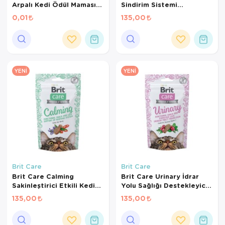
Arpalı Kedi Ödül Maması
Sindirim Sistemi
1,4 Gr
Destekleyici Tahılsız Kedi
0,01
135,00
Ödül Maması 50gr
YENI
YENI
Brit Care
Brit Care
Brit Care Calming
Brit Care Urinary İdrar
Sakinleştirici Etkili Kedi
Yolu Sağlığı Destekleyici
Ödül Maması 50gr
Kedi Ödül Maması 50 Gr
135,00
135,00