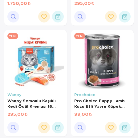
gr*10Ad
1.750,00
295,00
YENI
YENI
Wanpy
Prochoice
Wanpy Somonlu Kaşıklı
Pro Choice Puppy Lamb
Kedi Ödül Kreması 16
Kuzu Etli Yavru Köpek
gr*10Ad
Konservesi 400 Gr
295,00
99,00