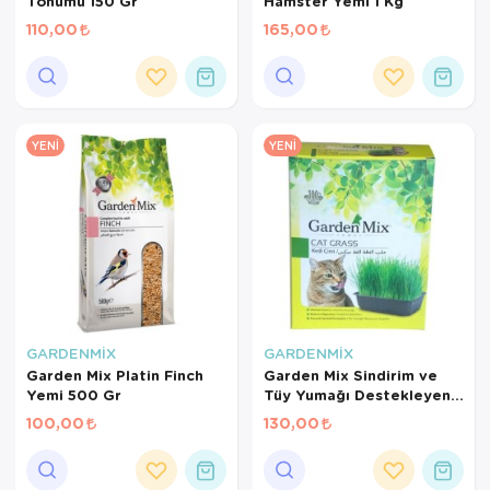
Tohumu 150 Gr
Hamster Yemi 1 Kg
110,00
165,00
YENI
YENI
GARDENMİX
GARDENMİX
Garden Mix Platin Finch
Garden Mix Sindirim ve
Yemi 500 Gr
Tüy Yumağı Destekleyen
Kedi Çimi
100,00
130,00