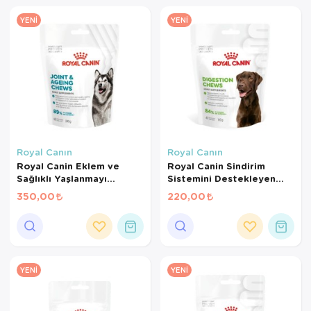
YENI
YENI
Royal Canın
Royal Canın
Royal Canin Eklem ve
Royal Canin Sindirim
Sağlıklı Yaşlanmayı
Sistemini Destekleyen
Destekleyen Tamamlayıcı
Tamamlayıcı Yetişkin
350,00
220,00
Yetişkin Köpek Ödül
Köpek Ödül Maması 160
Maması 240 Gr
Gr
YENI
YENI