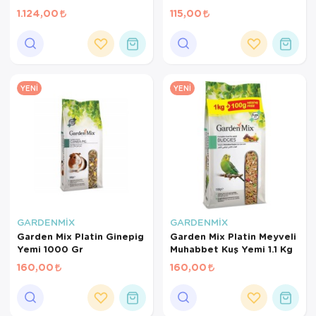
Mini Paraketler İçin
1.124,00
115,00
Meyveli Pelet Yem 3 Kg
YENI
YENI
GARDENMİX
GARDENMİX
Garden Mix Platin Ginepig
Garden Mix Platin Meyveli
Yemi 1000 Gr
Muhabbet Kuş Yemi 1.1 Kg
160,00
160,00