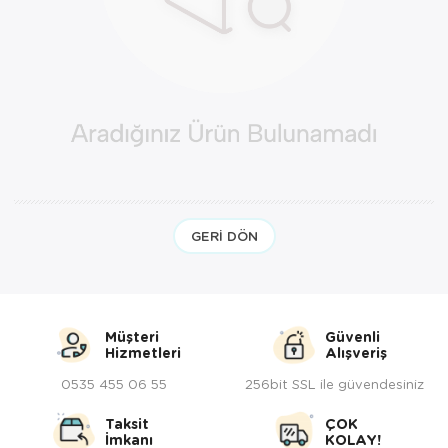
Kedi Yataklar
Köpek Yatakl
GERI DÖN
Müşteri
Güvenli
Hizmetleri
Alışveriş
0535 455 06 55
256bit SSL ile güvendesiniz
Taksit
ÇOK
İmkanı
KOLAY!