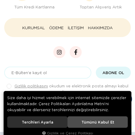
Tüm Kredi Kartlarına
Toptan Alışveriş Artık
KURUMSAL
ÖDEME
İLETİŞİM
HAKKIMIZDA
ABONE OL
Gizlilik politikasını
okudum ve elektronik posta almayı kabul
ediyorum.
Size daha iyi hizmet verebilmek için internet sitemizde çerezler
kullanılmaktadır. Çerez Politikaları Aydınlatma Metni’ni
okuyabilir ve dilerseniz tercihlerinizi değiştirebilirsiniz.
© 2020
Rengarenk Pet Shop
. Tüm hakları saklıdır.
Tercihleri Ayarla
Tümünü Kabul Et
Gizlilik ve Çerez Politikası