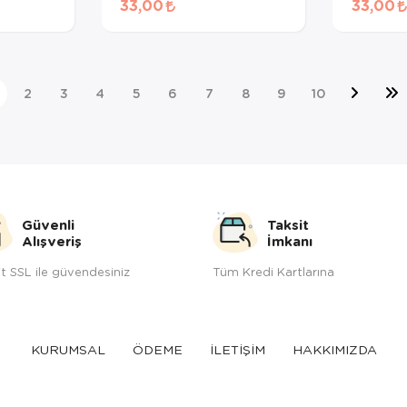
33,00
33,00
gr
2
3
4
5
6
7
8
9
10
Güvenli
Taksit
Alışveriş
İmkanı
t SSL ile güvendesiniz
Tüm Kredi Kartlarına
KURUMSAL
ÖDEME
İLETİŞİM
HAKKIMIZDA