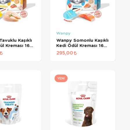
Wanpy
avuklu Kaşıklı
Wanpy Somonlu Kaşıklı
ül Kreması 16
Kedi Ödül Kreması 16
d
gr*10Ad
295,00
YENI