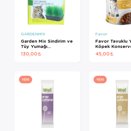
GARDENMİX
Favor
Garden Mix Sindirim ve
Favor Tavuklu Y
Tüy Yumağı
Köpek Konserv
Destekleyen Kedi Çimi
Gr
130,00
45,00
YENI
YENI