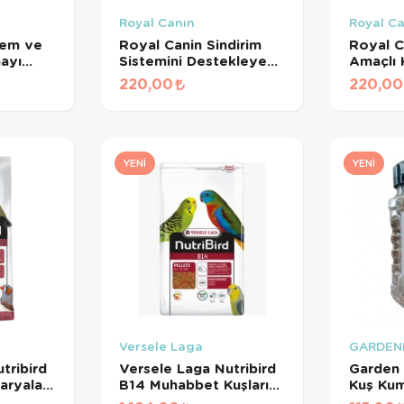
Royal Canın
Royal C
lem ve
Royal Canin Sindirim
Royal C
mayı
Sistemini Destekleyen
Amaçlı
Tamamlayıcı Yetişkin
Maması 
220,00
220,00
işkin
Köpek Ödül Maması
ması
160 Gr
YENI
YENI
Versele Laga
GARDEN
tribird
Versele Laga Nutribird
Garden 
aryalar
B14 Muhabbet Kuşları
Kuş Ku
Meyveli
Ve Mini Paraketler İçin