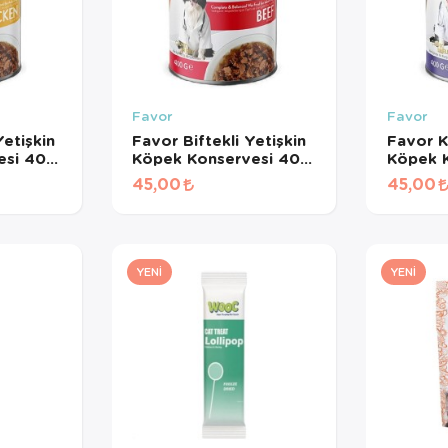
Favor
Favor
etişkin
Favor Biftekli Yetişkin
Favor K
esi 400
Köpek Konservesi 400
Köpek 
Gr
Gr
45,00
45,00
YENI
YENI