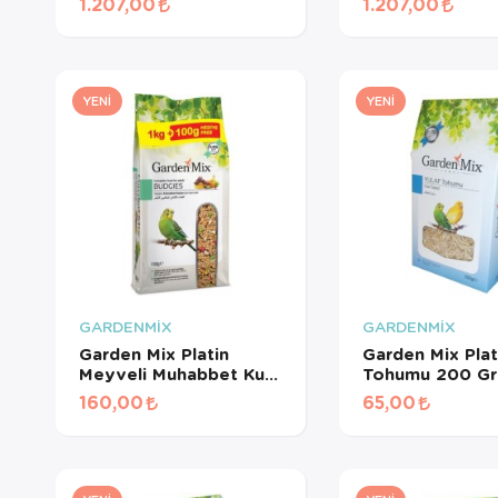
1.207,00
1.207,00
İçin Beyaz Pelet Yem 3
Pelet Yem 3 Kg
Kg
YENI
YENI
GARDENMİX
GARDENMİX
Garden Mix Platin
Garden Mix Plat
Meyveli Muhabbet Kuş
Tohumu 200 Gr
Yemi 1.1 Kg
160,00
65,00