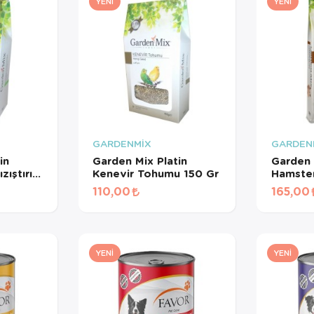
YENI
YENI
GARDENMİX
GARDEN
in
Garden Mix Platin
Garden 
ıştırıcı
Kenevir Tohumu 150 Gr
Hamster
110,00
165,00
YENI
YENI