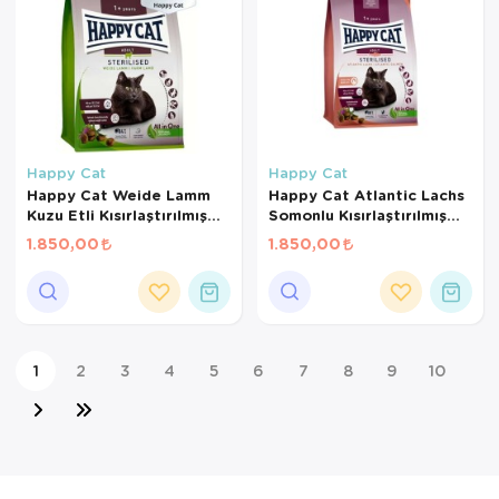
Happy Cat
Happy Cat
Happy Cat Weide Lamm
Happy Cat Atlantic Lachs
Kuzu Etli Kısırlaştırılmış
Somonlu Kısırlaştırılmış
Kedi Maması 4kg
Kedi Maması 4kg
1.850,00
1.850,00
1
2
3
4
5
6
7
8
9
10