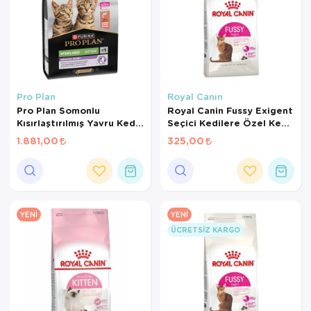
Pro Plan
Royal Canın
Pro Plan Somonlu
Royal Canin Fussy Exigent
Kısırlaştırılmış Yavru Kedi
Seçici Kedilere Özel Kedi
Maması 3 Kg
Maması 400 Gr
1.881,00
325,00
YENI
YENI
ÜCRETSIZ KARGO