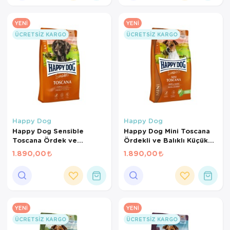
YENI
YENI
ÜCRETSIZ KARGO
ÜCRETSIZ KARGO
Happy Dog
Happy Dog
Happy Dog Sensible
Happy Dog Mini Toscana
Toscana Ördek ve
Ördekli ve Balıklı Küçük
Somonlu Kısırlaştırılmış
Irk Yetişkin Köpek Maması
1.890,00
1.890,00
Köpek Maması 4 Kg
4 Kg
YENI
YENI
ÜCRETSIZ KARGO
ÜCRETSIZ KARGO