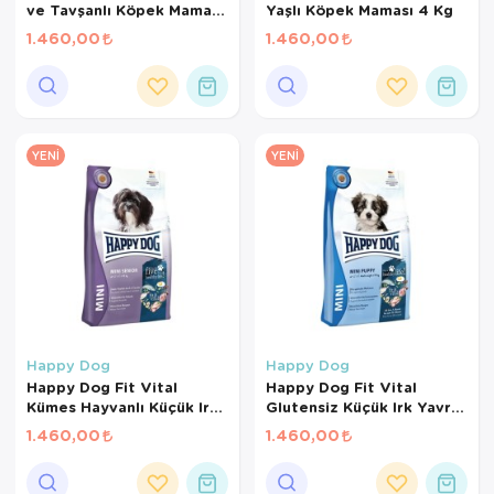
ve Tavşanlı Köpek Maması
Yaşlı Köpek Maması 4 Kg
4 Kg
1.460,00
1.460,00
YENI
YENI
Happy Dog
Happy Dog
Happy Dog Fit Vital
Happy Dog Fit Vital
Kümes Hayvanlı Küçük Irk
Glutensiz Küçük Irk Yavru
Yaşlı Köpek Maması 4 Kg
Köpek Maması 4 Kg
1.460,00
1.460,00