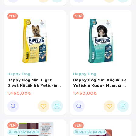
YENI
YENI
Happy Dog
Happy Dog
Happy Dog Mini Light
Happy Dog Mini Küçük Irk
Diyet Küçük Irk Yetişkin
Yetişkin Köpek Maması 4
Köpek Maması 4 Kg
Kg
1.460,00
1.460,00
YENI
YENI
ÜCRETSIZ KARGO
ÜCRETSIZ KARGO