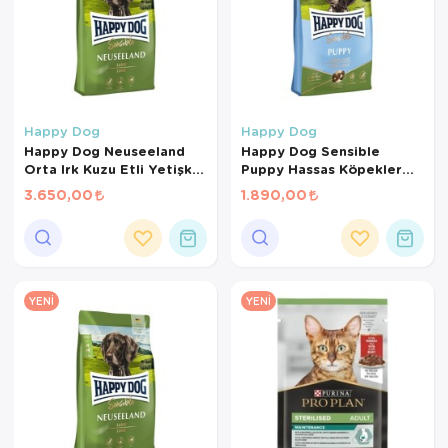
Happy Dog
Happy Dog
Happy Dog Neuseeland
Happy Dog Sensible
Orta Irk Kuzu Etli Yetişkin
Puppy Hassas Köpekler
Kuru Köpek Maması 12.5 +
İçin Kuzu Etli ve Pirinçli
3.650,00
1.890,00
2 Kg
Yavru Köpek Maması 4 Kg
YENI
YENI