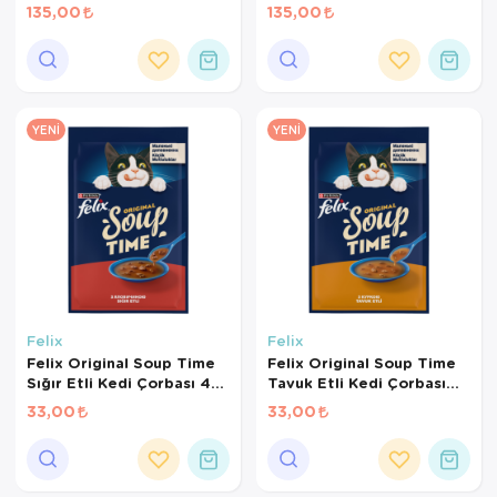
Kedi Ödül Maması 50 Gr
için Tahılsız Kedi Ödül
135,00
135,00
Maması 50gr
YENI
YENI
Felix
Felix
Felix Original Soup Time
Felix Original Soup Time
Sığır Etli Kedi Çorbası 48
Tavuk Etli Kedi Çorbası
Gr
48 Gr
33,00
33,00