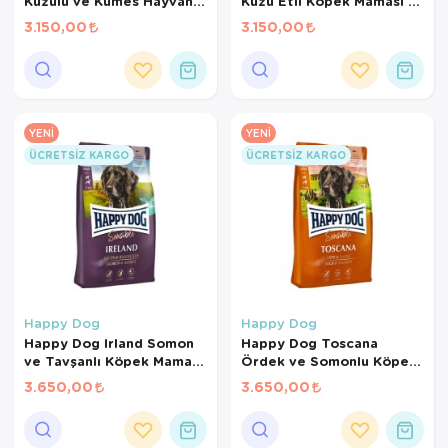
Kuzulu ve Kümes Hayvanlı
Kuzu Etli Köpek Maması 15
Orta Irk Yetişkin Köpek
Kg
3.150,00
3.150,00
Maması 12 Kg
YENI
YENI
ÜCRETSIZ KARGO
ÜCRETSIZ KARGO
Happy Dog
Happy Dog
Happy Dog Irland Somon
Happy Dog Toscana
ve Tavşanlı Köpek Maması
Ördek ve Somonlu Köpek
12,5 Kg
Maması 12,5 Kg
3.650,00
3.650,00