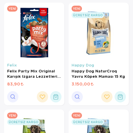
YENI
YENI
ÜCRETSIZ KARGO
Felix
Happy Dog
Felix Party Mix Original
Happy Dog NaturCroq
Karışık Izgara Lezzetleri
Yavru Köpek Maması 15 Kg
Kedi Ödül Maması 60 Gr
83,90
3.150,00
YENI
YENI
ÜCRETSIZ KARGO
ÜCRETSIZ KARGO