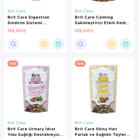
Kedi Yataklar
Brit Care
Brit Care
Brit Care Digestion
Brit Care Calming
Sindirim Sistemi
Sakinleştirici Etkili Kedi
Destekleyici Tahılsız Kedi
Ödül Maması 50gr
135,00
135,00
Ödül Maması 50gr
YENI
YENI
Brit Care
Brit Care
Brit Care Urinary İdrar
Brit Care Shiny Hair
Yolu Sağlığı Destekleyici
Parlak ve Sağlıklı Tüyler