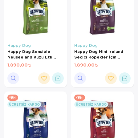
Happy Dog
Happy Dog
Happy Dog Sensible
Happy Dog Mini Ireland
Neuseeland Kuzu Etli
Seçici Köpekler İçin
Küçük Irk Yetişkin Köpek
Somonlu ve Tavşanlı
1.890,00
1.890,00
Maması 4 Kg
Küçük Irk Köpek Maması 4
Kg
YENI
YENI
ÜCRETSIZ KARGO
ÜCRETSIZ KARGO