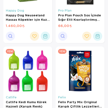
Happy Dog
Pro Plan
Happy Dog Neuseeland
Pro Plan Pouch Sos İçinde
Hassas Köpekler için Kuzu
Sığır Etli Kısırlaştırılmış
Etli ve Pirinçli Yetişkin
Kedi Konservesi 85 Gr
1.460,00
66,00
Köpek Maması 4 Kg
YENI
YENI
Catlife
Felix
Catlife Kedi Kumu Kürek
Felix Party Mix Original
Hazneli (Karışık Renk)
Karışık Çiftlik Lezzetleri