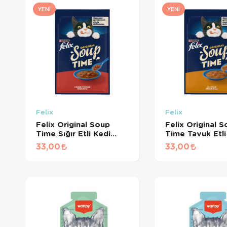
YENI
YENI
Felix
Felix
Felix Original Soup
Felix Original 
Time Sığır Etli Kedi
Time Tavuk Etli
Çorbası 48 Gr
Çorbası 48 Gr
33,00
33,00