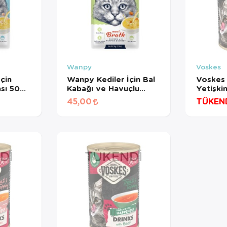
Wanpy
Voskes
çin
Wanpy Kediler İçin Bal
Voskes 
sı 50
Kabağı ve Havuçlu
Yetişki
Tavuk Eti Çorbası 50
135 Ml
45,00
TÜKEN
Gr
DI
TÜKENDI