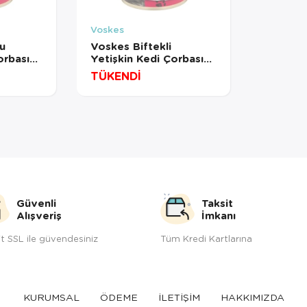
Voskes
u
Voskes Biftekli
orbası
Yetişkin Kedi Çorbası
135 Ml
TÜKENDİ
Güvenli
Taksit
Alışveriş
İmkanı
t SSL ile güvendesiniz
Tüm Kredi Kartlarına
KURUMSAL
ÖDEME
İLETİŞİM
HAKKIMIZDA