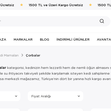
cretsiz
1500 TL ve Üzeri Kargo Ücretsiz
1500 TL 
AZA
MARKALAR
BLOG
İNDIRIMLI ÜRÜNLER
AVANTA
di Mamaları
Çorbalar
alar
kategorisi, kedinizin hem lezzetli hem de nemli öğün almasını
e su ihtiyacını takviyeli şekilde karşılamak isteyen kedi sahipleri
rsa merkezli mağazamız, Türkiye’nin dört bir yanına hızlı kargo avanta
Fiyat Aralığı