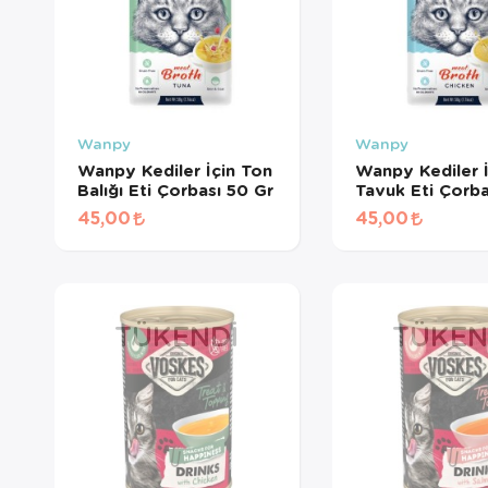
Wanpy
Wanpy
Wanpy Kediler İçin Ton
Wanpy Kediler İ
Balığı Eti Çorbası 50 Gr
Tavuk Eti Çorba
Gr
45,00
45,00
TÜKENDI
TÜKEN