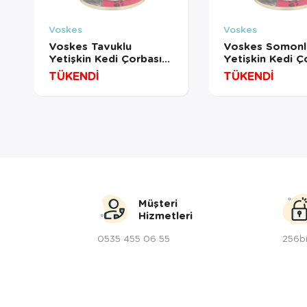
Voskes
Voskes
Voskes Tavuklu
Voskes Somonl
Yetişkin Kedi Çorbası
Yetişkin Kedi Ç
135 Ml
135 Ml
TÜKENDİ
TÜKENDİ
Müşteri
Hizmetleri
0535 455 06 55
256bi