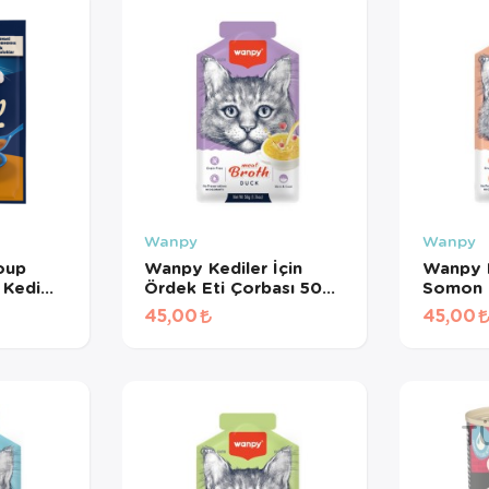
Wanpy
Wanpy
Soup
Wanpy Kediler İçin
Wanpy K
 Kedi
Ördek Eti Çorbası 50
Somon &
Gr
Çorbası
45,00
45,00
T