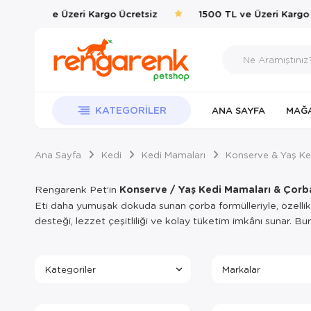
1500 TL ve Üzeri Kargo Ücretsiz
1500 TL ve Üzeri Kargo Ü
KATEGORILER
ANA SAYFA
MAĞ
Ana Sayfa
Kedi
Kedi Mamaları
Konserve & Yaş Ke
Rengarenk Pet’in
Konserve / Yaş Kedi Mamaları & Çorb
Eti daha yumuşak dokuda sunan çorba formülleriyle, özellikl
desteği, lezzet çeşitliliği ve kolay tüketim imkânı sunar. Bu
Kategoriler
Markalar