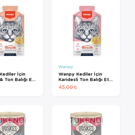
Wanpy
ediler İçin
Wanpy Kediler İçin
 Ton Balığı Eti
Karidesli Ton Balığı Eti
 50 Gr
Çorbası 50 Gr
45,00
ÜKENDI
TÜKENDI