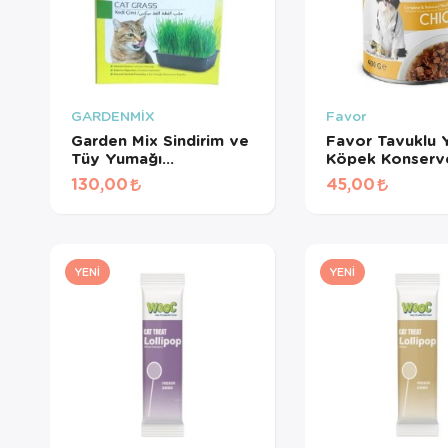
GARDENMİX
Favor
Garden Mix Sindirim ve
Favor Tavuklu Y
Tüy Yumağı
Köpek Konserv
Destekleyen Kedi Çimi
Gr
130,00
45,00
YENI
YENI