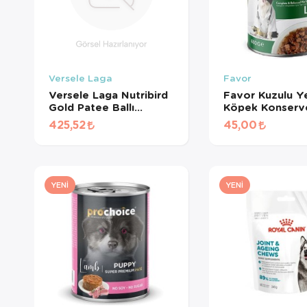
Versele Laga
Favor
Versele Laga Nutribird
Favor Kuzulu Ye
Gold Patee Ballı
Köpek Konserv
Yumurtalı Kanarya
Gr
425,52
45,00
Maması (1 KG
BÖLÜNMÜŞ)
YENI
YENI