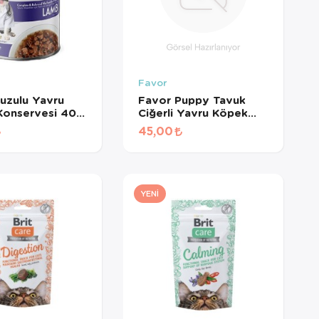
Favor
uzulu Yavru
Favor Puppy Tavuk
Konservesi 400
Ciğerli Yavru Köpek
Konservesi 400 Gr
45,00
YENI