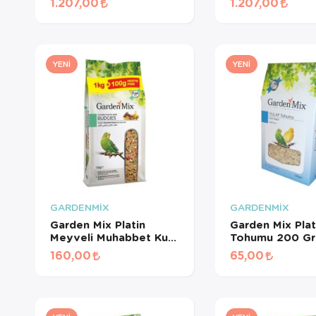
1.207,00
1.207,00
İçin Beyaz Pelet Yem 3
Pelet Yem 3 Kg
Kg
YENI
YENI
GARDENMİX
GARDENMİX
Garden Mix Platin
Garden Mix Plat
Meyveli Muhabbet Kuş
Tohumu 200 Gr
Yemi 1.1 Kg
160,00
65,00