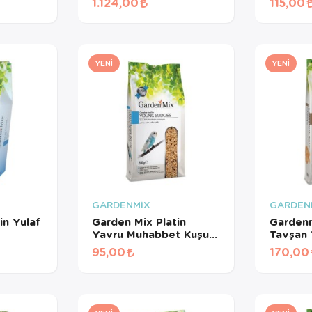
1.124,00
115,00
Meyveli Pelet Yem 3
Kg
YENI
YENI
GARDENMİX
GARDEN
in Yulaf
Garden Mix Platin
Gardenm
Yavru Muhabbet Kuşu
Tavşan 
Yemi 500 Gr
95,00
170,00