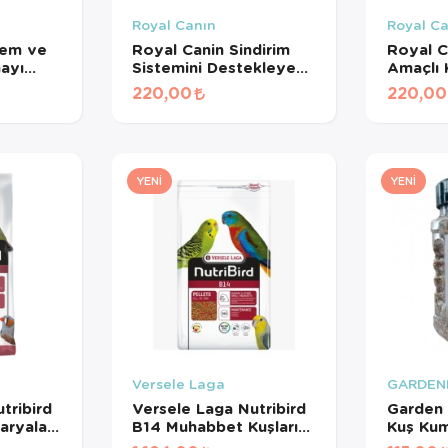
Royal Canın
Royal C
lem ve
Royal Canin Sindirim
Royal C
mayı
Sistemini Destekleyen
Amaçlı
Tamamlayıcı Yetişkin
Maması 
220,00
220,00
işkin
Köpek Ödül Maması
ması
160 Gr
YENI
YENI
Versele Laga
GARDEN
tribird
Versele Laga Nutribird
Garden 
aryalar
B14 Muhabbet Kuşları
Kuş Ku
Meyveli
Ve Mini Paraketler İçin