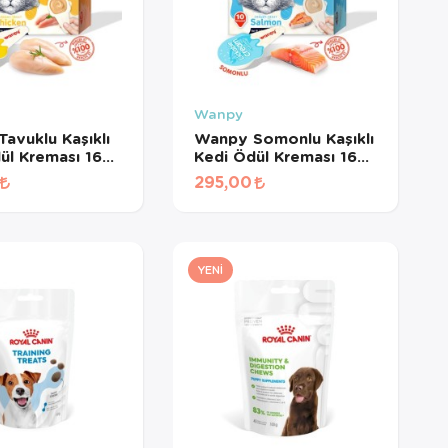
Wanpy
avuklu Kaşıklı
Wanpy Somonlu Kaşıklı
ül Kreması 16
Kedi Ödül Kreması 16
d
gr*10Ad
295,00
YENI