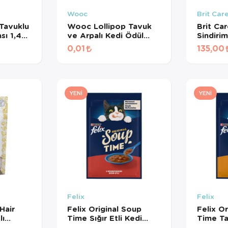
Wooc
Brit Car
Tavuklu
Wooc Lollipop Tavuk
Brit Ca
sı 1,4
ve Arpalı Kedi Ödül
Sindiri
Maması 1,4 Gr
Destekle
0,01
135,00
Kedi Öd
YENI
YENI
Felix
Felix
Hair
Felix Original Soup
Felix O
lı
Time Sığır Etli Kedi
Time Ta
sız Kedi
Çorbası 48 Gr
Çorbası