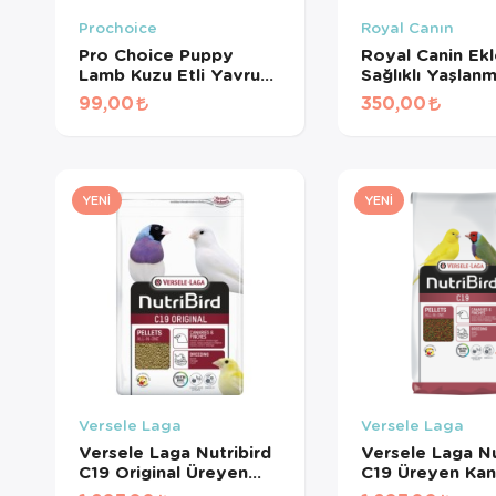
Prochoice
Royal Canın
Pro Choice Puppy
Royal Canin Ek
Lamb Kuzu Etli Yavru
Sağlıklı Yaşlan
Köpek Konservesi 400
Destekleyen
99,00
350,00
Gr
Tamamlayıcı Yet
Köpek Ödül Ma
240 Gr
YENI
YENI
Versele Laga
Versele Laga
Versele Laga Nutribird
Versele Laga Nu
C19 Original Üreyen
C19 Üreyen Kan
Kanaryalar Ve Finçler
Ve Finçler İçin 