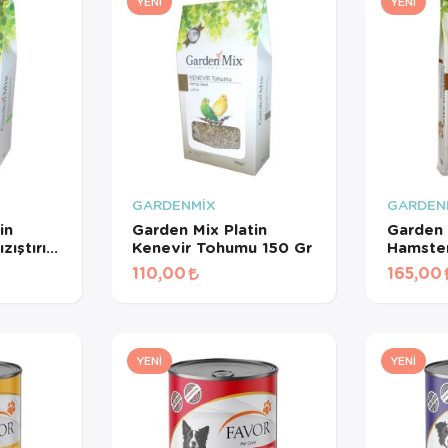
YENI
YENI
GARDENMİX
GARDEN
in
Garden Mix Platin
Garden 
ıştırıcı
Kenevir Tohumu 150 Gr
Hamster
110,00
165,00
YENI
YENI