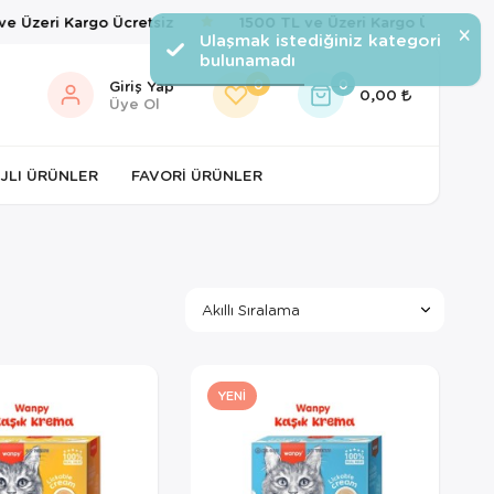
Üzeri Kargo Ücretsiz
1500 TL ve Üzeri Kargo Ücretsiz
×
Ulaşmak istediğiniz kategori
bulunamadı
0
0
Giriş Yap
0,00
Üye Ol
JLI ÜRÜNLER
FAVORI ÜRÜNLER
YENI