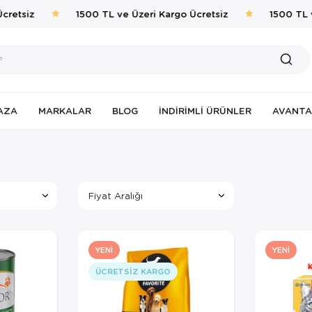
etsiz
1500 TL ve Üzeri Kargo Ücretsiz
1500 TL ve 
AZA
MARKALAR
BLOG
İNDIRIMLI ÜRÜNLER
AVANTA
Fiyat Aralığı
YENI
YENI
ÜCRETSIZ KARGO