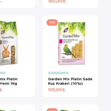
160,00
YENI
MİX
GARDENMİX
ix Platin
Garden Mix Platin Sade
Yemi 1Kg
Kuş Krakeri (10'lu)
105,00