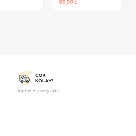
83,90
Maması 60 Gr
ÇOK
KOLAY!
Toptan Alışveriş Artık