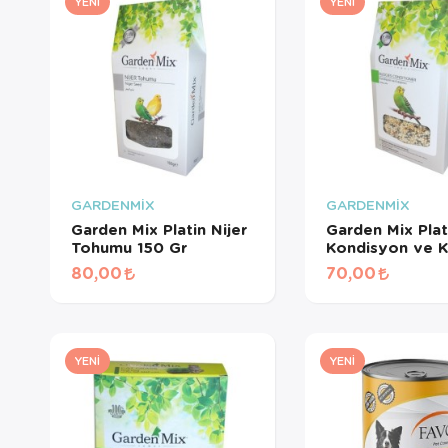
YENI
YENI
GARDENMİX
GARDENMİX
Garden Mix Platin Nijer
Garden Mix Plat
Tohumu 150 Gr
Kondisyon ve Kız
Yem 150 Gr
80,00
70,00
YENI
YENI