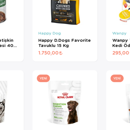
Happy Dog
Wanpy
tişkin
Happy D.Dogs Favorite
Wanpy T
esi 400
Tavuklu 15 Kg
Kedi Öd
gr*10A
1.750,00
295,00
YENI
YENI