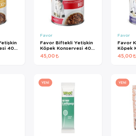
Favor
Favor
etişkin
Favor Biftekli Yetişkin
Favor K
esi 400
Köpek Konservesi 400
Köpek 
Gr
Gr
45,00
45,00
YENI
YENI