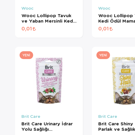
Wooc
Wooc
Wooc Lollipop Tavuk
Wooc Lollipop 
ve Yaban Mersinli Kedi
Kedi Ödül Mama
Ödül Maması 1,4 Gr
Gr
0,01
0,01
YENI
YENI
Brit Care
Brit Care
Brit Care Urinary İdrar
Brit Care Shiny 
Yolu Sağlığı
Parlak ve Sağlık
Destekleyici Kedi Ödül
Tüyler için Tahıl