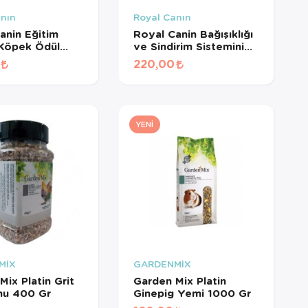
anın
Royal Canın
anin Eğitim
Royal Canin Bağışıklığı
 Köpek Ödül
ve Sindirim Sistemini
110 Gr
Destekleyen
220,00
Tamamlayıcı Yavru
Köpek Ödül Maması
100 Gr
YENI
MİX
GARDENMİX
Mix Platin Grit
Garden Mix Platin
mu 400 Gr
Ginepig Yemi 1000 Gr