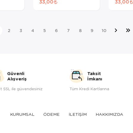
33,00
33,00
gr
2
3
4
5
6
7
8
9
10
Güvenli
Taksit
Alışveriş
İmkanı
t SSL ile güvendesiniz
Tüm Kredi Kartlarına
KURUMSAL
ÖDEME
İLETİŞİM
HAKKIMIZDA