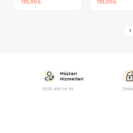
135,00
135,00
Maması 50 Gr
Ödül Maması 50
1
Müşteri
Hizmetleri
0535 455 06 55
256bi