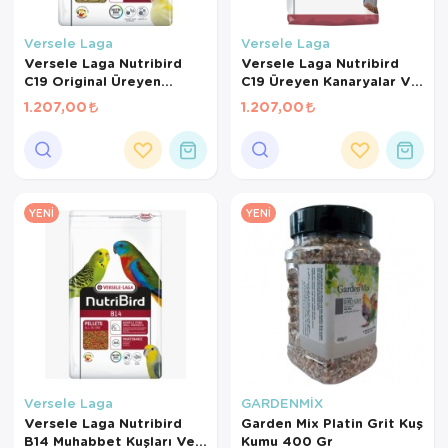
Versele Laga
Versele Laga
Versele Laga Nutribird
Versele Laga Nutribird
C19 Original Üreyen
C19 Üreyen Kanaryalar Ve
Kanaryalar Ve Finçler İçin
Finçler İçin Meyveli Pelet
1.207,00
1.207,00
Beyaz Pelet Yem 3 Kg
Yem 3 Kg
YENI
YENI
Versele Laga
GARDENMİX
Versele Laga Nutribird
Garden Mix Platin Grit Kuş
B14 Muhabbet Kuşları Ve
Kumu 400 Gr