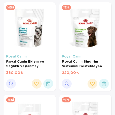
YENI
YENI
Royal Canın
Royal Canın
Royal Canin Eklem ve
Royal Canin Sindirim
Sağlıklı Yaşlanmayı
Sistemini Destekleyen
Destekleyen Tamamlayıcı
Tamamlayıcı Yetişkin
350,00
220,00
Yetişkin Köpek Ödül
Köpek Ödül Maması 160
Maması 240 Gr
Gr
YENI
YENI