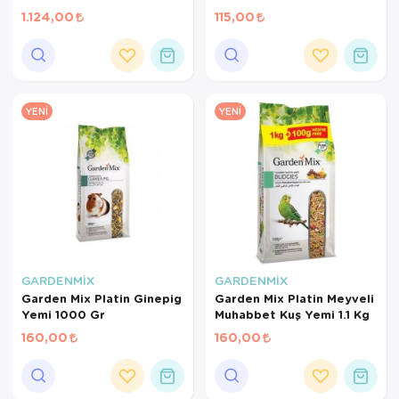
Mini Paraketler İçin
1.124,00
115,00
Meyveli Pelet Yem 3 Kg
YENI
YENI
GARDENMİX
GARDENMİX
Garden Mix Platin Ginepig
Garden Mix Platin Meyveli
Yemi 1000 Gr
Muhabbet Kuş Yemi 1.1 Kg
160,00
160,00