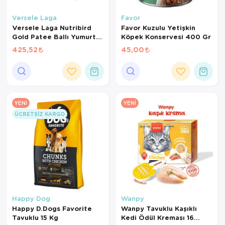
Kedi Yataklar
Köpek Yatakl
Versele Laga
Favor
Versele Laga Nutribird
Favor Kuzulu Yetişkin
Gold Patee Ballı Yumurtalı
Köpek Konservesi 400 Gr
Kanarya Maması (1 KG
425,52
45,00
BÖLÜNMÜŞ)
YENI
YENI
ÜCRETSIZ KARGO
Happy Dog
Wanpy
Happy D.Dogs Favorite
Wanpy Tavuklu Kaşıklı
Tavuklu 15 Kg
Kedi Ödül Kreması 16