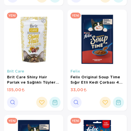
YENI
YENI
Brit Care
Felix
Brit Care Shiny Hair
Felix Original Soup Time
Parlak ve Sağlıklı Tüyler
Sığır Etli Kedi Çorbası 48
için Tahılsız Kedi Ödül
Gr
135,00
33,00
Maması 50gr
YENI
YENI