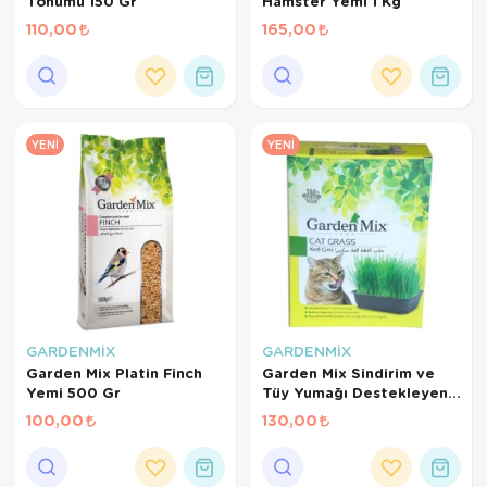
Tohumu 150 Gr
Hamster Yemi 1 Kg
110,00
165,00
YENI
YENI
GARDENMİX
GARDENMİX
Garden Mix Platin Finch
Garden Mix Sindirim ve
Yemi 500 Gr
Tüy Yumağı Destekleyen
Kedi Çimi
100,00
130,00