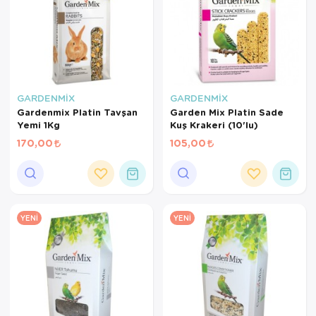
GARDENMİX
GARDENMİX
Gardenmix Platin Tavşan
Garden Mix Platin Sade
Yemi 1Kg
Kuş Krakeri (10'lu)
170,00
105,00
YENI
YENI