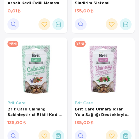
Arpalı Kedi Ödül Maması
Sindirim Sistemi
1,4 Gr
Destekleyici Tahılsız Kedi
0,01
135,00
Ödül Maması 50gr
YENI
YENI
Brit Care
Brit Care
Brit Care Calming
Brit Care Urinary İdrar
Sakinleştirici Etkili Kedi
Yolu Sağlığı Destekleyici
Ödül Maması 50gr
Kedi Ödül Maması 50 Gr
135,00
135,00