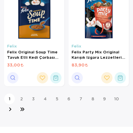
Felix
Felix
Felix Original Soup Time
Felix Party Mix Original
Tavuk Etli Kedi Çorbası
Karışık Izgara Lezzetleri
48 Gr
Kedi Ödül Maması 60 Gr
33,00
83,90
1
2
3
4
5
6
7
8
9
10