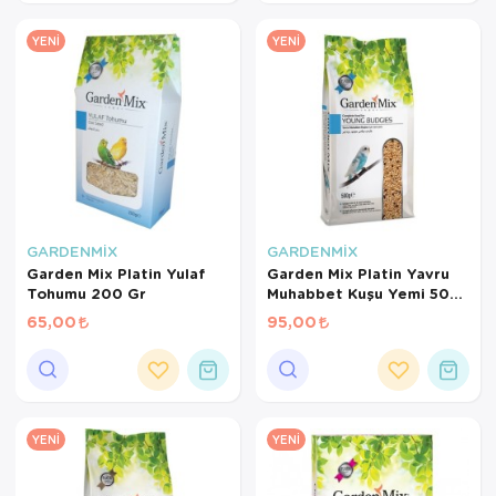
YENI
YENI
GARDENMİX
GARDENMİX
Garden Mix Platin Yulaf
Garden Mix Platin Yavru
Tohumu 200 Gr
Muhabbet Kuşu Yemi 500
Gr
65,00
95,00
YENI
YENI