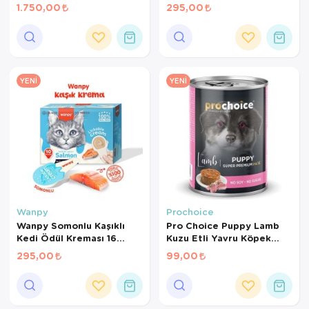
gr*10Ad
1.750,00
295,00
YENI
YENI
Wanpy
Prochoice
Wanpy Somonlu Kaşıklı
Pro Choice Puppy Lamb
Kedi Ödül Kreması 16
Kuzu Etli Yavru Köpek
gr*10Ad
Konservesi 400 Gr
295,00
99,00