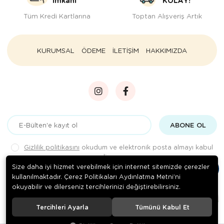
İmkanı
KOLAY!
Tüm Kredi Kartlarına
Toptan Alışveriş Artık
KURUMSAL
ÖDEME
İLETİŞİM
HAKKIMIZDA
ABONE OL
Gizlilik politikasını
okudum ve elektronik posta almayı kabul
ediyorum.
Size daha iyi hizmet verebilmek için internet sitemizde çerezler
kullanılmaktadır. Çerez Politikaları Aydınlatma Metni’ni
okuyabilir ve dilerseniz tercihlerinizi değiştirebilirsiniz.
© 2020
Rengarenk Pet Shop
. Tüm hakları saklıdır.
Tercihleri Ayarla
Tümünü Kabul Et