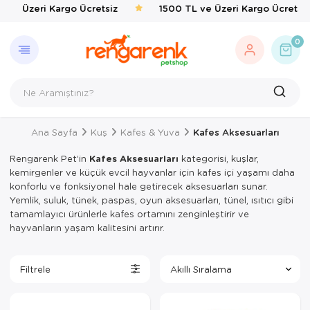
ve Üzeri Kargo Ücretsiz
1500 TL ve Üzeri Kargo Ücretsiz
GERI DÖN
KEDI
KÖPEK
KUŞ
EVCIL 
BALIK
KAPLU
KEMIRG
ÇEVRE
0
Kedi
Kedi Taşıma 
Kedi Mamalar
Kafes & Yuva
Kedi Mama & 
Balık Yemleri
Yemler & Ek B
Bakım & Sağl
Haşere İlaçlar
Köpek
Kedi Mamalar
Köpek Mamal
Oyuncak & T
Ortak Kullanı
Taban & Kemi
Kuş
Kedi Mama & 
Köpek Mama &
Sağlık & Bakı
Yemlik & Sul
Yemler & Ek B
Ana Sayfa
Kuş
Kafes & Yuva
Kafes Aksesuarları
Evcil Hayvan
Kedi Kumları
Köpek Oyunca
Yem & Kraker
Rengarenk Pet’in
Kafes Aksesuarları
kategorisi, kuşlar,
Balık
Kedi Hijyen 
Köpek Hijyen
Yemlik & Sul
kemirgenler ve küçük evcil hayvanlar için kafes içi yaşamı daha
konforlu ve fonksiyonel hale getirecek aksesuarları sunar.
Kaplumbağa
Kedi Oyuncak
Köpek Elbisel
Yemlik, suluk, tünek, paspas, oyun aksesuarları, tünel, ısıtıcı gibi
tamamlayıcı ürünlerle kafes ortamını zenginleştirir ve
Kemirgen
Kedi Aksesua
Köpek Eğitim
hayvanların yaşam kalitesini artırır.
Çevre
Kedi Tırmal
Köpek Tasmal
Filtrele
Kedi Tuvaletl
Köpek Taşım