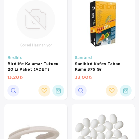
Kedi Yataklar
Köpek Yatakl
Birdlife
Sanibird
Birdlife Kalamar Tutucu
Sanibird Kafes Taban
20 Li Paket (ADET)
Kumu 375 Gr
13,20
33,00