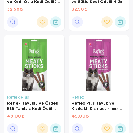
ve Kedi Otlu Kedi Ödülü 4
ve Sütlü Kedi Ödülü 4 Gr
Gr
32,50
32,50
Reflex Plus
Reflex
Reflex Tavuklu ve Ördek
Reflex Plus Tavuk ve
Etli Tahılsız Kedi Ödül
Kızılcıklı Kısırlaştırılmış
Çubuğu 15 Gr
Kedi Ödül Çubuğu 15 Gr
49,00
49,00