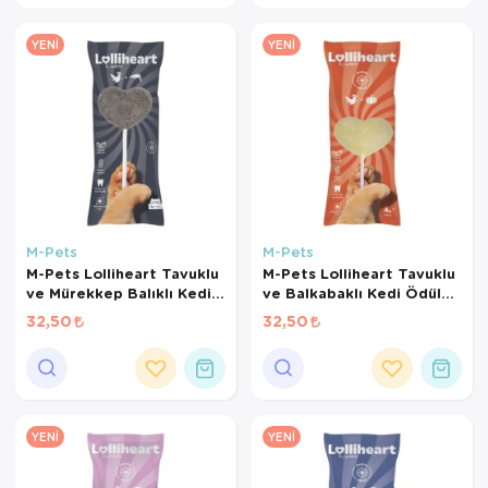
Kedi Yataklar
Köpek Yatakl
YENI
YENI
M-Pets
M-Pets
M-Pets Lolliheart Tavuklu
M-Pets Lolliheart Tavuklu
ve Mürekkep Balıklı Kedi
ve Balkabaklı Kedi Ödülü
Ödülü 4 Gr
4 Gr
32,50
32,50
YENI
YENI