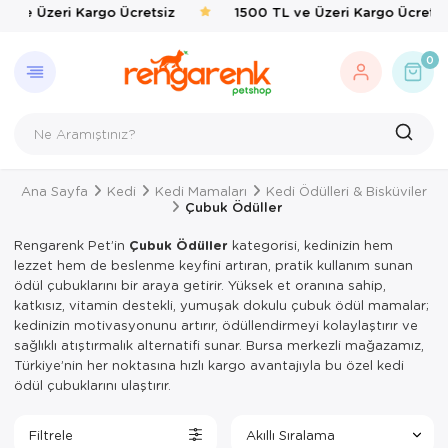
 ve Üzeri Kargo Ücretsiz
1500 TL ve Üzeri Kargo Ücretsiz
GERI DÖN
KEDI
KÖPEK
KUŞ
EVCIL 
BALIK
KAPLU
KEMIRG
ÇEVRE
0
Kedi
Kedi Taşıma 
Kedi Mamalar
Kafes & Yuva
Kedi Mama & 
Balık Yemleri
Yemler & Ek B
Bakım & Sağl
Haşere İlaçlar
Köpek
Kedi Mamalar
Köpek Mamal
Oyuncak & T
Ortak Kullanı
Yemler & Ek B
Kuş
Kedi Mama & 
Köpek Mama &
Sağlık & Bakı
Yemlik & Sul
Ana Sayfa
Kedi
Kedi Mamaları
Kedi Ödülleri & Bisküviler
Evcil Hayvan
Kedi Kumları
Köpek Oyunca
Yem & Kraker
Çubuk Ödüller
Balık
Kedi Hijyen 
Köpek Hijyen
Yemlik & Sul
Rengarenk Pet’in
Çubuk Ödüller
kategorisi, kedinizin hem
lezzet hem de beslenme keyfini artıran, pratik kullanım sunan
Kaplumbağa
Kedi Oyuncak
Köpek Elbisel
ödül çubuklarını bir araya getirir. Yüksek et oranına sahip,
katkısız, vitamin destekli, yumuşak dokulu çubuk ödül mamalar;
Kemirgen
Kedi Aksesua
Köpek Eğitim
kedinizin motivasyonunu artırır, ödüllendirmeyi kolaylaştırır ve
sağlıklı atıştırmalık alternatifi sunar. Bursa merkezli mağazamız,
Çevre
Kedi Tırmal
Köpek Tasmal
Türkiye’nin her noktasına hızlı kargo avantajıyla bu özel kedi
ödül çubuklarını ulaştırır.
Kedi Tuvaletl
Köpek Taşım
Filtrele