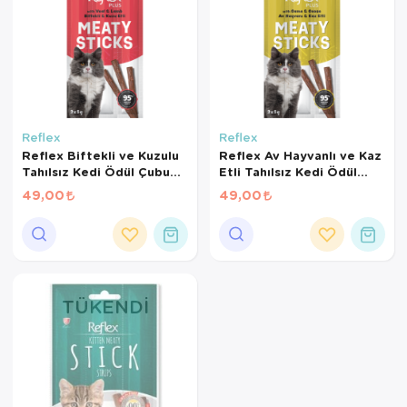
Reflex
Reflex
Reflex Biftekli ve Kuzulu
Reflex Av Hayvanlı ve Kaz
Tahılsız Kedi Ödül Çubuğu
Etli Tahılsız Kedi Ödül
15 Gr
Çubuğu 15gr
49,00
49,00
TÜKENDI