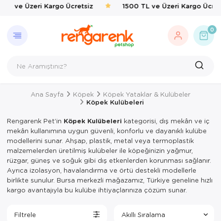
 TL ve Üzeri Kargo Ücretsiz
1500 TL ve Üzeri Kargo Ücret
GERI DÖN
KEDI
KÖPEK
KUŞ
EVCIL 
BALIK
KAPLU
KEMIRG
ÇEVRE
0
Kedi
Kedi Taşıma 
Kedi Mamalar
Kafes & Yuva
Kedi Mama & 
Balık Yemleri
Yemler & Ek B
Bakım & Sağl
Haşere İlaçlar
Köpek
Kedi Mamalar
Köpek Mamal
Oyuncak & T
Ortak Kullanı
Taban & Kemi
Kuş
Kedi Mama & 
Köpek Mama &
Sağlık & Bakı
Yemlik & Sul
Yemler & Ek B
Ana Sayfa
Köpek
Köpek Yataklar & Kulübeler
Evcil Hayvan
Kedi Kumları
Köpek Oyunca
Yem & Kraker
Köpek Kulübeleri
Balık
Kedi Hijyen 
Köpek Hijyen
Yemlik & Sul
Rengarenk Pet’in
Köpek Kulübeleri
kategorisi, dış mekân ve iç
mekân kullanımına uygun güvenli, konforlu ve dayanıklı kulübe
Kaplumbağa
Kedi Oyuncak
Köpek Elbisel
modellerini sunar. Ahşap, plastik, metal veya termoplastik
malzemelerden üretilmiş kulübeler ile köpeğinizin yağmur,
Kemirgen
Kedi Aksesua
Köpek Eğitim
rüzgar, güneş ve soğuk gibi dış etkenlerden korunması sağlanır.
Ayrıca izolasyon, havalandırma ve örtü destekli modellerle
Çevre
Kedi Tırmal
Köpek Tasmal
birlikte sunulur. Bursa merkezli mağazamız, Türkiye geneline hızlı
kargo avantajıyla bu kulübe ihtiyaçlarınıza çözüm sunar.
Kedi Tuvaletl
Köpek Taşım
Filtrele