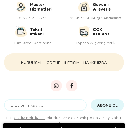
Müşteri
Güvenli
Hizmetleri
Alışveriş
0535 455 06 55
256bit SSL ile güvendesiniz
Taksit
ÇOK
İmkanı
KOLAY!
Tüm Kredi Kartlarına
Toptan Alışveriş Artık
KURUMSAL
ÖDEME
İLETİŞİM
HAKKIMIZDA
ABONE OL
Gizlilik politikasını
okudum ve elektronik posta almayı kabul
ediyorum.