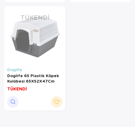
Kedi Yataklar
Köpek Yatakl
TÜKENDI
Doglife
Doglife 65 Plastik Köpek
Kulübesi 65X52X47Cm
TÜKENDİ