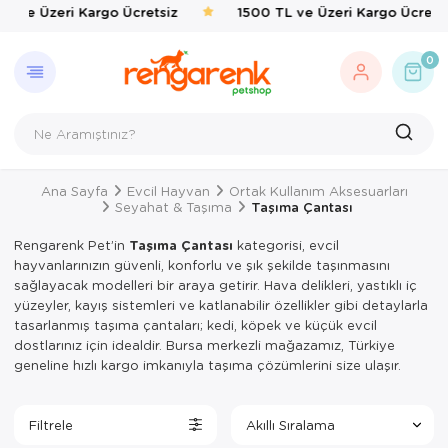
L ve Üzeri Kargo Ücretsiz
1500 TL ve Üzeri Kargo Ücretsi
GERI DÖN
KEDI
KÖPEK
KUŞ
EVCIL 
BALIK
KAPLU
KEMIRG
ÇEVRE
0
Kedi
Kedi Taşıma 
Kedi Mamalar
Kafes & Yuva
Kedi Mama & 
Balık Yemleri
Yemler & Ek B
Bakım & Sağl
Haşere İlaçlar
Köpek
Kedi Mamalar
Köpek Mamal
Oyuncak & T
Ortak Kullanı
Yemler & Ek B
Kuş
Kedi Mama & 
Köpek Mama &
Sağlık & Bakı
Yemlik & Sul
Ana Sayfa
Evcil Hayvan
Ortak Kullanım Aksesuarları
Evcil Hayvan
Kedi Kumları
Köpek Oyunca
Yem & Kraker
Seyahat & Taşıma
Taşıma Çantası
Balık
Kedi Hijyen 
Köpek Hijyen
Yemlik & Sul
Rengarenk Pet’in
Taşıma Çantası
kategorisi, evcil
hayvanlarınızın güvenli, konforlu ve şık şekilde taşınmasını
Kaplumbağa
Kedi Oyuncak
Köpek Elbisel
sağlayacak modelleri bir araya getirir. Hava delikleri, yastıklı iç
yüzeyler, kayış sistemleri ve katlanabilir özellikler gibi detaylarla
Kemirgen
Kedi Aksesua
Köpek Eğitim
tasarlanmış taşıma çantaları; kedi, köpek ve küçük evcil
dostlarınız için idealdir. Bursa merkezli mağazamız, Türkiye
Çevre
Kedi Tırmal
Köpek Tasmal
geneline hızlı kargo imkanıyla taşıma çözümlerini size ulaşır.
Kedi Tuvaletl
Köpek Taşım
Filtrele