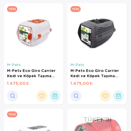
Kedi Yataklar
Köpek Yatakl
YENI
YENI
M-Pets
M-Pets
M-Pets Eco Giro Carrier
M-Pets Eco Giro Carrier
Kedi ve Köpek Taşıma
Kedi ve Köpek Taşıma
Çantası 51,6x32,7x29,6cm
Çantası 51,6x32,7x29,6cm
1.475,00
1.475,00
(Beyaz) [S]
(Siyah) [S]
YENI
TÜKENDI