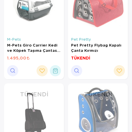
M-Pets
Pet Pretty
M-Pets Giro Carrier Kedi
Pet Pretty Flybag Kapalı
ve Köpek Taşıma Çantası
Çanta Kırmızı
51,6x32,7x29,6cm
1.495,00
TÜKENDİ
(Bej/Beyaz) [S]
TÜKENDI
TÜKENDI