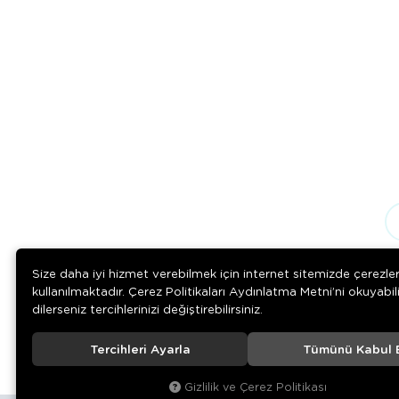
Size daha iyi hizmet verebilmek için internet sitemizde çerezle
kullanılmaktadır. Çerez Politikaları Aydınlatma Metni’ni okuyabil
dilerseniz tercihlerinizi değiştirebilirsiniz.
Tercihleri Ayarla
Tümünü Kabul 
© 2020
Rengarenk Pet Shop
. Tüm hakları saklıdır.
Gizlilik ve Çerez Politikası