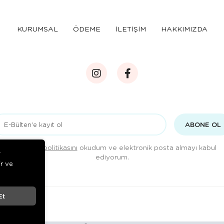
KURUMSAL
ÖDEME
İLETİŞİM
HAKKIMIZDA
ABONE OL
Gizlilik politikasını
okudum ve elektronik posta almayı kabul
r
ediyorum.
ir ve
Et