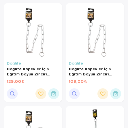
Kedi Yataklar
Köpek Yatakl
Doglife
Doglife
Doglife Köpekler İçin
Doglife Köpekler İçin
Eğitim Boyun Zinciri
Eğitim Boyun Zinciri
5,00Mmx80Cm
4,00Mmx70Cm
129,00
109,00