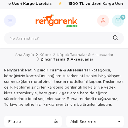
TL ve Üzeri Kargo Ücretsiz
1500 TL ve Üzeri Kargo Ücrets
GERI DÖN
KEDI
KÖPEK
KUŞ
EVCIL 
BALIK
KAPLU
KEMIRG
ÇEVRE
0
Kedi
Kedi Taşıma 
Kedi Mamalar
Kafes & Yuva
Kedi Mama & 
Balık Yemleri
Yemler & Ek B
Bakım & Sağl
Haşere İlaçlar
Köpek
Kedi Mamalar
Köpek Mamal
Oyuncak & T
Ortak Kullanı
Taban & Kemi
Kuş
Kedi Mama & 
Köpek Mama &
Sağlık & Bakı
Yemlik & Sul
Yemler & Ek B
Ana Sayfa
Köpek
Köpek Tasmalar & Aksesuarlar
Evcil Hayvan
Kedi Kumları
Köpek Oyunca
Yem & Kraker
Zincir Tasma & Aksesuarlar
Balık
Kedi Hijyen 
Köpek Hijyen
Yemlik & Sul
Rengarenk Pet’in
Zincir Tasma & Aksesuarlar
kategorisi,
köpeğinizin kontrolünü sağlam tutarken stil sahibi bir yaklaşım
Kaplumbağa
Kedi Oyuncak
Köpek Elbisel
sunan sağlam metal zincir tasma modellerini kapsar. Paslanmaz
çelik, kaplama zincirler, karabina bağlantılı halkalar ve yedek
Kemirgen
Kedi Aksesua
Köpek Eğitim
klips sistemleriyle, hem günlük gezilerde hem de eğitim
süreçlerinde ideal seçimler sunar. Bursa merkezli mağazamız,
Çevre
Kedi Tırmal
Köpek Tasmal
Türkiye geneline hızlı kargo avantajıyla bu ürünleri ulaştırır.
Kedi Tuvaletl
Köpek Taşım
Filtrele