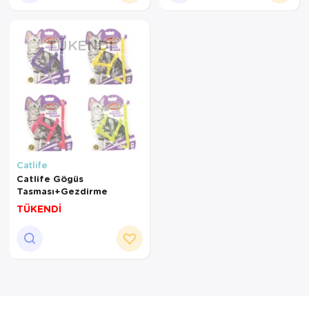
TÜKENDI
Catlife
Catlife Gögüs
Tasması+Gezdirme
TÜKENDİ