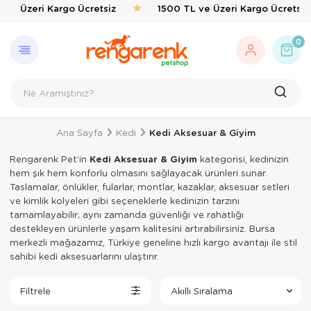
e Üzeri Kargo Ücretsiz
1500 TL ve Üzeri Kargo Ücretsiz
GERI DÖN
KEDI
KÖPEK
KUŞ
EVCIL 
BALIK
KAPLU
KEMIRG
ÇEVRE
0
Kedi
Kedi Taşıma 
Kedi Mamalar
Kafes & Yuva
Kedi Mama & 
Balık Yemleri
Yemler & Ek B
Bakım & Sağl
Haşere İlaçlar
Köpek
Kedi Mamalar
Köpek Mamal
Oyuncak & T
Ortak Kullanı
Yemler & Ek B
Kuş
Kedi Mama & 
Köpek Mama &
Sağlık & Bakı
Yemlik & Sul
Ana Sayfa
Kedi
Kedi Aksesuar & Giyim
Evcil Hayvan
Kedi Kumları
Köpek Oyunca
Yem & Kraker
Rengarenk Pet’in
Kedi Aksesuar & Giyim
kategorisi, kedinizin
Balık
Kedi Hijyen 
Köpek Hijyen
Yemlik & Sul
hem şık hem konforlu olmasını sağlayacak ürünleri sunar.
Taslamalar, önlükler, fularlar, montlar, kazaklar, aksesuar setleri
Kaplumbağa
Kedi Oyuncak
Köpek Elbisel
ve kimlik kolyeleri gibi seçeneklerle kedinizin tarzını
tamamlayabilir; aynı zamanda güvenliği ve rahatlığı
Kemirgen
Kedi Aksesua
Köpek Eğitim
destekleyen ürünlerle yaşam kalitesini artırabilirsiniz. Bursa
merkezli mağazamız, Türkiye geneline hızlı kargo avantajı ile stil
Çevre
Kedi Tırmal
Köpek Tasmal
sahibi kedi aksesuarlarını ulaştırır.
Kedi Tuvaletl
Köpek Taşım
Filtrele