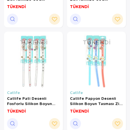
TÜKENDİ
TÜKENDİ
TÜKENDI
TÜKENDI
Catlife
Catlife
Catlife Pati Desenli
Catlife Papyon Desenli
Fosforlu Silikon Boyun
Silikon Boyun Tasması Zilli
Tasması Zilli
Mix Color
TÜKENDİ
TÜKENDİ