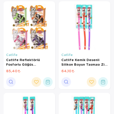
Kedi Yataklar
Köpek Yatakl
Catlife
Catlife
Catlife Reflektörlü
Catlife Kemik Desenli
Fosforlu Göğüs
Silikon Boyun Tasması Zilli
Tasması+Gezdirme
Mix Color
85,40
64,10