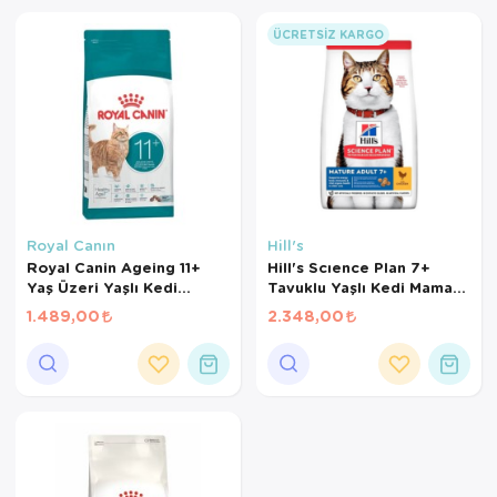
Kedi Yataklar
Köpek Yatakl
ÜCRETSIZ KARGO
Royal Canın
Hill's
Royal Canin Ageing 11+
Hill's Scıence Plan 7+
Yaş Üzeri Yaşlı Kedi
Tavuklu Yaşlı Kedi Maması
Maması 2 Kg
3 Kg
1.489,00
2.348,00