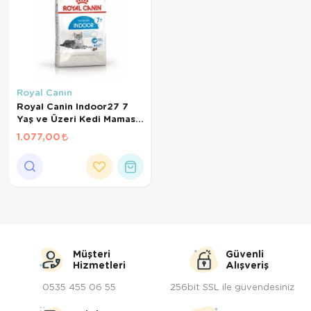
Royal Canın
Royal Canin Indoor27 7
Yaş ve Üzeri Kedi Maması
1,5 Kg
1.077,00
Müşteri
Güvenli
Hizmetleri
Alışveriş
0535 455 06 55
256bit SSL ile güvendesiniz