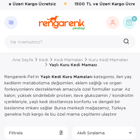
TL ve Üzeri Kargo Ücretsiz
1500 TL ve Üzeri Kargo Ücretsi
GERI DÖN
KEDI
KÖPEK
KUŞ
EVCIL 
BALIK
KAPLU
KEMIRG
ÇEVRE
0
Kedi
Kedi Taşıma 
Kedi Mamalar
Kafes & Yuva
Kedi Mama & 
Balık Yemleri
Yemler & Ek B
Bakım & Sağl
Haşere İlaçlar
Köpek
Kedi Mamalar
Köpek Mamal
Oyuncak & T
Ortak Kullanı
Yemler & Ek B
Kuş
Kedi Mama & 
Köpek Mama &
Sağlık & Bakı
Yemlik & Sul
Ana Sayfa
Kedi
Kedi Mamaları
Kuru Kedi Mamaları
Evcil Hayvan
Kedi Kumları
Köpek Oyunca
Yem & Kraker
Yaşlı Kuru Kedi Maması
Balık
Kedi Hijyen 
Köpek Hijyen
Yemlik & Sul
Rengarenk Pet’in
Yaşlı Kedi Kuru Mamaları
kategorisi, ileri yaş
kedilerin metabolizma değişimleri, eklem sağlığı ve organ
Kaplumbağa
Kedi Oyuncak
Köpek Elbisel
fonksiyonlarını desteklemek amacıyla özel formüller sunar. Az
kalori, yüksek sindirilebilir protein, ilave glukozamin / kondroitin
Kemirgen
Kedi Aksesua
Köpek Eğitim
içerikleriyle, yaşlı kedi dostlarınıza konforlu ve dengeli bir
beslenme imkanı sağlar. Bursa merkezli mağazamız, Türkiye
Çevre
Kedi Tırmal
Köpek Tasmal
geneline hızlı kargo ile bu özel mama çeşitlerini ulaştırır.
Kedi Tuvaletl
Köpek Taşım
Filtrele