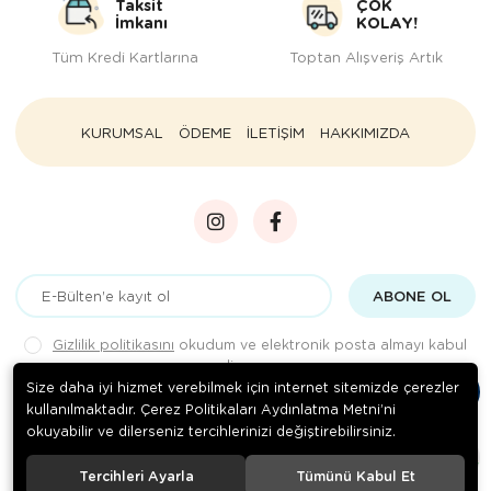
Taksit
ÇOK
İmkanı
KOLAY!
Tüm Kredi Kartlarına
Toptan Alışveriş Artık
KURUMSAL
ÖDEME
İLETİŞİM
HAKKIMIZDA
ABONE OL
Gizlilik politikasını
okudum ve elektronik posta almayı kabul
ediyorum.
Size daha iyi hizmet verebilmek için internet sitemizde çerezler
kullanılmaktadır. Çerez Politikaları Aydınlatma Metni’ni
okuyabilir ve dilerseniz tercihlerinizi değiştirebilirsiniz.
© 2020
Rengarenk Pet Shop
. Tüm hakları saklıdır.
Tercihleri Ayarla
Tümünü Kabul Et