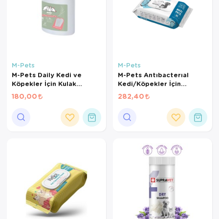
M-Pets
M-Pets
M-Pets Daily Kedi ve
M-Pets Antıbacterıal
Köpekler İçin Kulak
Kedi/Köpekler İçin
Temizliği Parmak Pedi
Temizleme Mendili 80Li
180,00
282,40
(50'li)