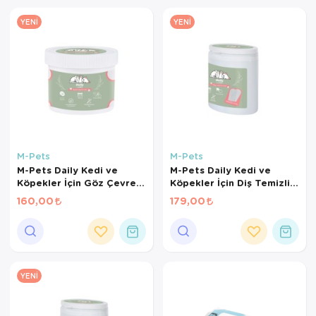
Kedi Yataklar
YENI
YENI
M-Pets
M-Pets
M-Pets Daily Kedi ve
M-Pets Daily Kedi ve
Köpekler İçin Göz Çevresi
Köpekler İçin Diş Temizliği
Temizleme Pedi (100'lü)
Parmak Pedi (50'li)
160,00
179,00
YENI