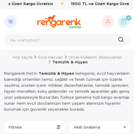
L ve Üzeri Kargo Ücretsiz
1500 TL ve Üzeri Kargo Ücretsi
GERI DÖN
KEDI
KÖPEK
KUŞ
EVCIL 
BALIK
KAPLU
KEMIRG
ÇEVRE
0
Kedi
Kedi Taşıma 
Köpek Mamal
Kafes & Yuva
Kedi Mama & 
Balık Yemleri
Yemler & Ek B
Bakım & Sağl
Haşere İlaçlar
Köpek
Kedi Mamalar
Köpek Mama &
Oyuncak & T
Ortak Kullanı
Yemler & Ek B
Kuş
Kedi Mama & 
Köpek Oyunca
Sağlık & Bakı
Yemlik & Sul
Ana Sayfa
Evcil Hayvan
Ortak Kullanım Aksesuarları
Evcil Hayvan
Kedi Kumları
Köpek Hijyen
Yem & Kraker
Temizlik & Hijyen
Balık
Kedi Hijyen 
Köpek Elbisel
Yemlik & Sul
Rengarenk Pet’in
Temizlik & Hijyen
kategorisi, evcil hayvanların
barındığı ortamları temiz, sağlıklı ve ferah tutmak için özenle
Kaplumbağa
Kedi Oyuncak
Köpek Eğitim
seçilmiş ürünleri içerir. Altlıklar, dezenfektanlar, temizlik spreyleri,
hijyen mendilleri, koku gidericiler ve temizlik aparatları gibi geniş
Kemirgen
Kedi Aksesua
Köpek Tasmal
ürün yelpazesiyle Bursa’dan Türkiye geneline hızlı kargo avantajı
sunar. Hem evcil dostlarınızın hem yaşam alanınızın hijyenini
Çevre
Kedi Tırmal
Köpek Taşım
korumak için güvenilir seçenekler burada.
Kedi Tuvaletl
Köpek Yatakl
Filtrele