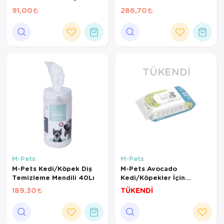
için Temizleme Mendili
Mendili 80Li
91,00
286,70
50'li
TÜKENDI
M-Pets
M-Pets
M-Pets Kedi/Köpek Diş
M-Pets Avocado
Temizleme Mendili 40Lı
Kedi/Köpekler İçin
Temizlik Mendili 80Li
189,30
TÜKENDİ