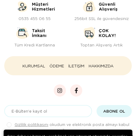
Müşteri
Güvenli
Hizmetleri
Alışveriş
0535 455 06 55
256bit SSL ile güvendesiniz
Taksit
ÇOK
İmkanı
KOLAY!
Tüm Kredi Kartlarına
Toptan Alışveriş Artık
KURUMSAL
ÖDEME
İLETİŞİM
HAKKIMIZDA
ABONE OL
Gizlilik politikasını
okudum ve elektronik posta almayı kabul
ediyorum.