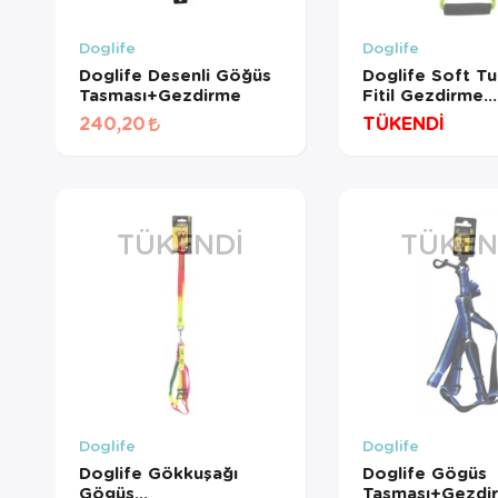
Doglife
Doglife
Doglife Desenli Göğüs
Doglife Soft Tu
Tasması+Gezdirme
Fitil Gezdirme
1,2mm/120 Cm
240,20
TÜKENDİ
TÜKENDI
TÜKEN
Doglife
Doglife
Doglife Gökkuşağı
Doglife Gögüs
Gögüs
Tasması+Gezdi