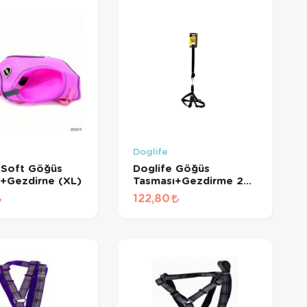
Doglife
 Soft Göğüs
Doglife Göğüs
+Gezdirne (XL)
Tasması+Gezdirme 2
Cm
122,80