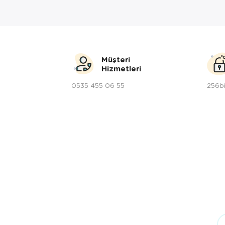
Müşteri
Hizmetleri
0535 455 06 55
256bi