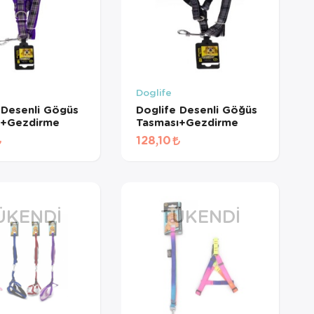
Doglife
 Desenli Gögüs
Doglife Desenli Göğüs
ı+Gezdirme
Tasması+Gezdirme
128,10
ÜKENDI
TÜKENDI