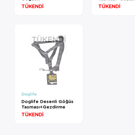
Tasması+Gezdirme
2Cm
TÜKENDİ
TÜKENDİ
1,5Cm
TÜKENDI
Doglife
Doglife Desenli Göğüs
Tasması+Gezdirme
TÜKENDİ