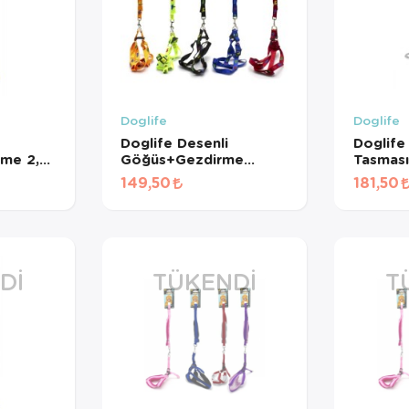
Doglife
Doglife
Doglife Desenli
Doglife
me 2,5
Göğüs+Gezdirme
Tasmas
Tasması
149,50
181,50
DI
TÜKENDI
T