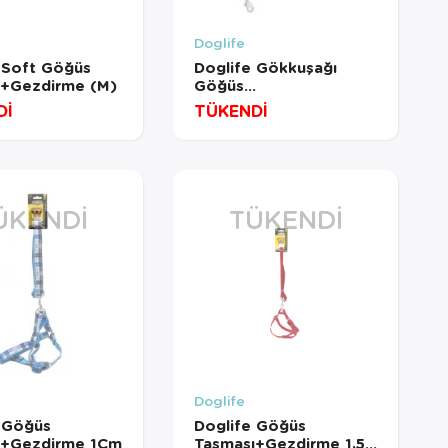
Doglife
 Soft Göğüs
Doglife Gökkuşağı
ı+Gezdirme (M)
Göğüs
Tasması+Gezdirme 2
Dİ
TÜKENDİ
Cm
ÜKENDI
TÜKENDI
Doglife
 Göğüs
Doglife Göğüs
ı+Gezdirme 1Cm
Tasması+Gezdirme 1,5