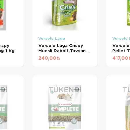
Versele Laga
Versele
ıspy
Versele Laga Crispy
Versele
ıg 1 Kg
Muesli Rabbit Tavşan
Pellet 
Yemi 1 Kg
Kg
240,00
417,00
DI
TÜKENDI
T