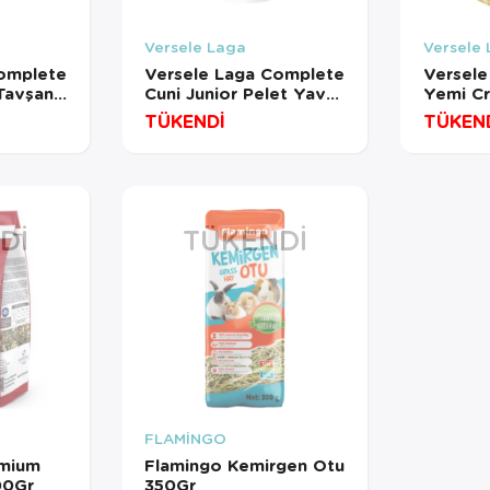
Versele Laga
Versele
omplete
Versele Laga Complete
Versele
 Tavşan
Cuni Junior Pelet Yavru
Yemi Cr
Tavşan Yemi 500 Gr
Hamste
TÜKENDİ
TÜKEN
DI
TÜKENDI
FLAMİNGO
emium
Flamingo Kemirgen Otu
00Gr
350Gr