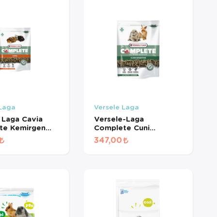
 Laga
Versele Laga
 Laga Cavia
Versele-Laga
te Kemirgen
Complete Cuni
00 Gr
Sensetive Hassas
347,00
Tavşanlar İçin Pelet
Yem 500 Gr