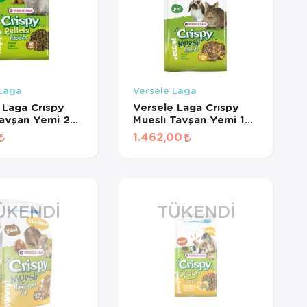
 Laga
Versele Laga
 Laga Crıspy
Versele Laga Crıspy
Tavşan Yemi 2
Mueslı Tavşan Yemi 10
Kg
1.462,00
ÜKENDI
TÜKENDI