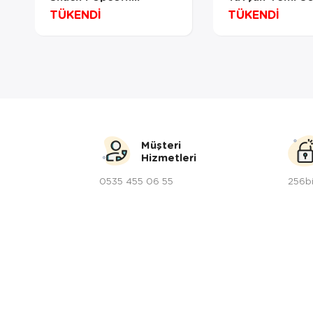
Lezzetli Atıştırmalık
TÜKENDİ
TÜKENDİ
650 Gr
Müşteri
Hizmetleri
0535 455 06 55
256bi