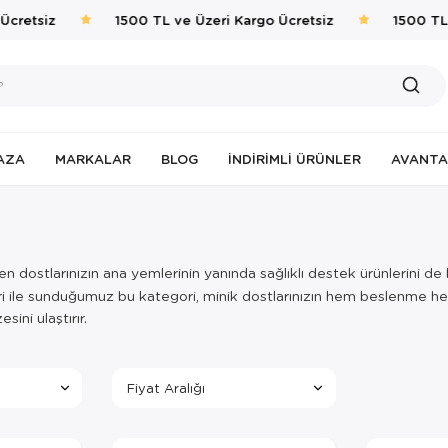
cretsiz
1500 TL ve Üzeri Kargo Ücretsiz
1500 TL v
AZA
MARKALAR
BLOG
İNDIRIMLI ÜRÜNLER
AVANTA
n dostlarınızın ana yemlerinin yanında sağlıklı destek ürünlerini de
ri ile sunduğumuz bu kategori, minik dostlarınızın hem beslenme hem
ini ulaştırır.
Fiyat Aralığı