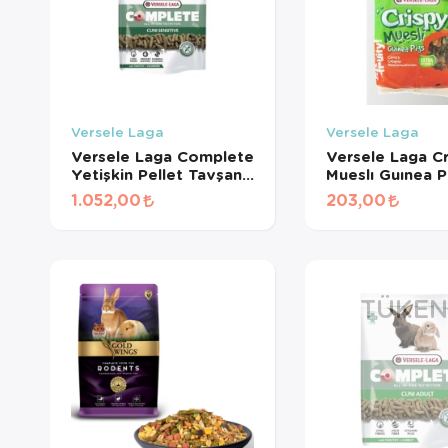
Versele Laga
Versele Laga
Versele Laga Complete
Versele Laga Cr
Yetişkin Pellet Tavşan
Mueslı Guınea P
Yemi 1,7 Kg
1.052,00
203,00
TÜKEN