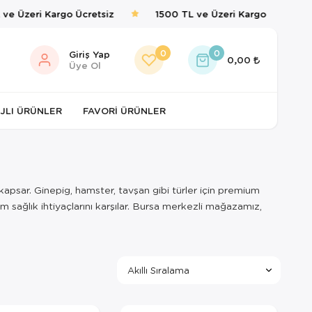
e Üzeri Kargo Ücretsiz
1500 TL ve Üzeri Kargo Ücretsiz
0
0
Giriş Yap
0,00
Üye Ol
JLI ÜRÜNLER
FAVORI ÜRÜNLER
 kapsar. Ginepig, hamster, tavşan gibi türler için premium
 sağlık ihtiyaçlarını karşılar. Bursa merkezli mağazamız,