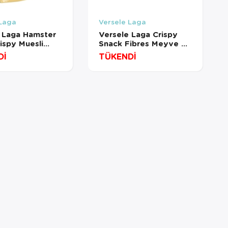
 Laga
Versele Laga
 Laga Hamster
Versele Laga Crispy
ispy Muesli
Snack Fibres Meyve &
r&Co 400 Gr
Sebzeli Zengin
Dİ
TÜKENDİ
Atıştırmalık 650 Gr