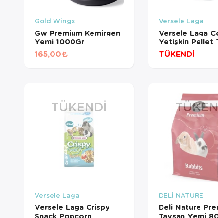
Gold Wings
Versele Laga
Gw Premium Kemirgen
Versele Laga C
Yemi 1000Gr
Yetişkin Pellet
Yemi 500 Gr
165,00
TÜKENDİ
TÜKENDI
TÜKEN
Versele Laga
DELİ NATURE
Versele Laga Crispy
Deli Nature Pr
Snack Popcorn
Tavşan Yemi 8