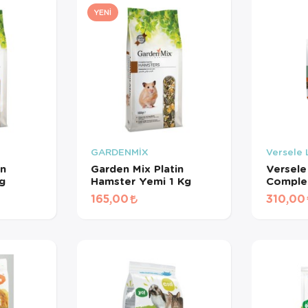
YENI
GARDENMİX
Versele
in
Garden Mix Platin
Versele
g
Hamster Yemi 1 Kg
Comple
Yemi 5
165,00
310,00