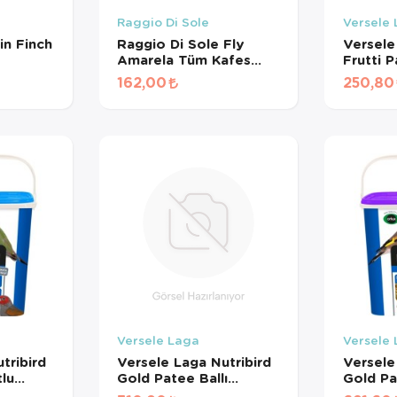
Raggio Di Sole
Versele
in Finch
Raggio Di Sole Fly
Versele
Amarela Tüm Kafes
Frutti 
Kuşları İçin Nemli
Meyveli
162,00
250,80
Yumurtalı Mama (500
Kondis
GR BÖLÜNMÜŞ)
(Turunc
BÖLÜN
Versele Laga
Versele
tribird
Versele Laga Nutribird
Versele
lu
Gold Patee Ballı
Gold Pa
Yumurta
Böcekli Karidesli Mama
Böcekli