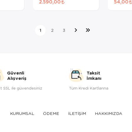
2.590,00
54,00
5 Kg (Mor)
1
2
3
Güvenli
Taksit
Alışveriş
İmkanı
t SSL ile güvendesiniz
Tüm Kredi Kartlarına
KURUMSAL
ÖDEME
İLETİŞİM
HAKKIMIZDA