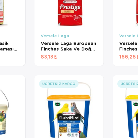
Versele Laga
Versele
asik
Versele Laga European
Versele
aması
Finches Saka Ve Doğa
Finches
NMÜŞ)
Kuşu Yemi (500 GR
Kuşu Ye
83,13
166,26
BÖLÜNMÜŞ)
BÖLÜN
ÜCRETSIZ KARGO
ÜCRETSI