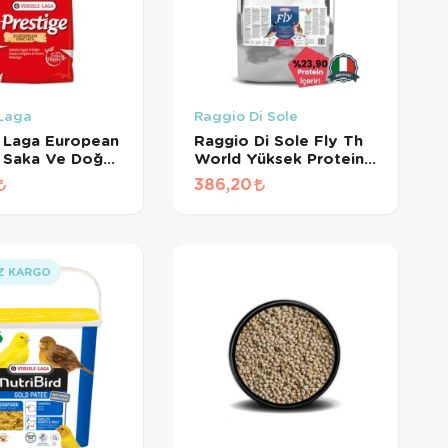
 Laga
Raggio Di Sole
 Laga European
Raggio Di Sole Fly Th
 Saka Ve Doğa
World Yüksek Proteinli
mi (1 KG
Kurtlu Tohumlu
386,20
MÜŞ)
Premium Doğa Kuşu
Maması (1 KG
BÖLÜNMÜŞ)
Z KARGO