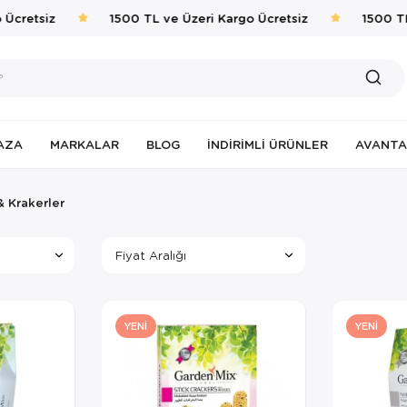
retsiz
1500 TL ve Üzeri Kargo Ücretsiz
1500 TL v
AZA
MARKALAR
BLOG
İNDIRIMLI ÜRÜNLER
AVANTA
& Krakerler
Fiyat Aralığı
YENI
YENI