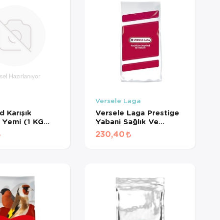
Versele Laga
d Karışık
Versele Laga Prestige
 Yemi (1 KG
Yabani Sağlık Ve
MÜŞ)
Kondisyon Tohumları (1
230,40
KG BÖLÜNMÜŞ)