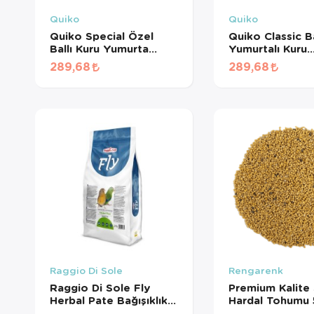
Quiko
Quiko
Quiko Special Özel
Quiko Classic Ba
Ballı Kuru Yumurta
Yumurtalı Kuru
Maması (1 KG
Muhabbet Kuşu
289,68
289,68
BÖLÜNMÜŞ)
(1 KG BÖLÜNM
Raggio Di Sole
Rengarenk
Raggio Di Sole Fly
Premium Kalite 
Herbal Pate Bağışıklık
Hardal Tohumu 
Destekleyici Mama 2