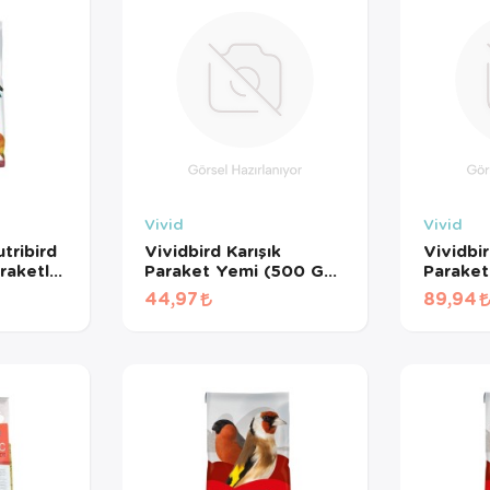
Vivid
Vivid
tribird
Vividbird Karışık
Vividbir
raketler
Paraket Yemi (500 GR
Paraket
let Yem
BÖLÜNMÜŞ)
BÖLÜN
44,97
89,94
ÜŞ)