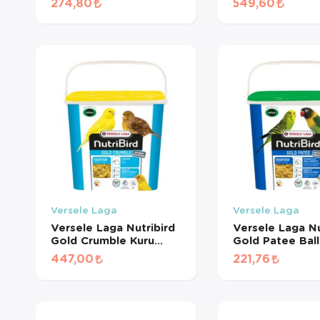
274,80
549,60
Maması (Mavi) (500 GR
Maması (Mavi) 
BÖLÜNMÜŞ)
BÖLÜNMÜŞ)
Versele Laga
Versele Laga
Versele Laga Nutribird
Versele Laga Nu
Gold Crumble Kuru
Gold Patee Ball
Yumurta Maması (1 KG
Yumurtalı Muha
447,00
221,76
BÖLÜNMÜŞ)
Kuşu Maması (Ye
(500 GR BÖLÜ