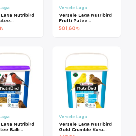
 Laga
Versele Laga
 Laga Nutribird
Versele Laga Nutribird
Patee
Frutti Patee
&Ballı
Meyveli&Ballı
501,60
yon Maması
Kondisyon Maması
u) (500 GR
(Turuncu) (1 KG
MÜŞ)
BÖLÜNMÜŞ)
 Laga
Versele Laga
 Laga Nutribird
Versele Laga Nutribird
tee Ballı
Gold Crumble Kuru
 Karidesli Mama
Yumurta Maması (500