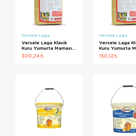
Versele Laga
Versele Laga
Versele Laga Klasik
Versele Laga Kl
Kuru Yumurta Maması
Kuru Yumurta M
(1 KG BÖLÜNMÜŞ)
(500 GR BÖLÜ
300,24
150,12