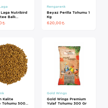
 Laga
Rengarenk
 Laga Nutribird
Beyaz Perilla Tohumu 1
tee Ballı
Kg
lı Kanarya
0
620,00
Maması 5 Kg
nk
Gold Wings
 Kalite
Gold Wings Premium
e Tohumu 500
Yulaf Tohumu 300 Gr