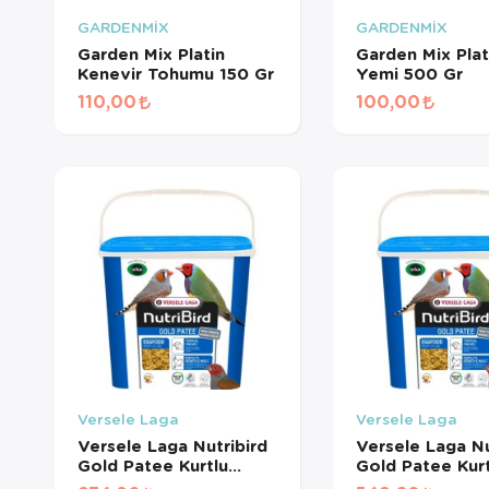
GARDENMİX
GARDENMİX
Garden Mix Platin
Garden Mix Plat
Kenevir Tohumu 150 Gr
Yemi 500 Gr
110,00
100,00
Versele Laga
Versele Laga
Versele Laga Nutribird
Versele Laga Nu
Gold Patee Kurtlu
Gold Patee Kurt
Karidesli Ballı Yumurta
Karidesli Ballı 