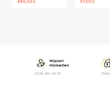
866,00
97,00
Kg
Müşteri
Hizmetleri
0535 455 06 55
256bi