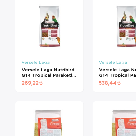
Versele Laga
Versele Laga
Versele Laga Nutribird
Versele Laga Nu
G14 Tropical Paraketler
G14 Tropical Pa
İçin Meyveli Pelet Yem
İçin Meyveli Pe
269,22
538,44
(500 GR BÖLÜNMÜŞ)
(1 KG BÖLÜNM