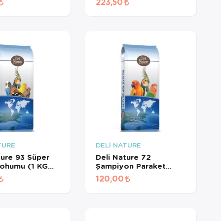
223,50
1 KG
GR BÖLÜNMÜŞ)
MÜŞ)
TURE
DELİ NATURE
ture 93 Süper
Deli Nature 72
Tohumu (1 KG
Şampiyon Paraket
MÜŞ)
Üretim Yemi (1 KG
120,00
BÖLÜNMÜŞ)