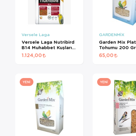
Versele Laga
GARDENMİX
Versele Laga Nutribird
Garden Mix Plat
B14 Muhabbet Kuşları
Tohumu 200 Gr
Ve Mini Paraketler İçin
1.124,00
65,00
Meyveli Pelet Yem 3
Kg
YENI
YENI