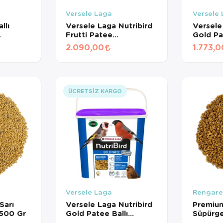
Versele Laga
Versele
llı
Versele Laga Nutribird
Versele
Frutti Patee
Gold Pa
 Maması
Meyveli&Ballı
Yumurta
2.090,00
1.773,0
ÜŞ)
Kondisyon Maması
(Turuncu) 5 Kg
ÜCRETSIZ KARGO
Versele Laga
Rengare
Sarı
Versele Laga Nutribird
Premium
500 Gr
Gold Patee Ballı
Süpürg
Böcekli Karidesli Mama
Gr