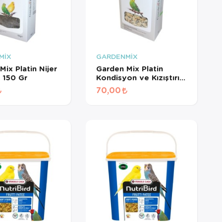
MİX
GARDENMİX
Mix Platin Nijer
Garden Mix Platin
 150 Gr
Kondisyon ve Kızıştırıcı
Yem 150 Gr
70,00