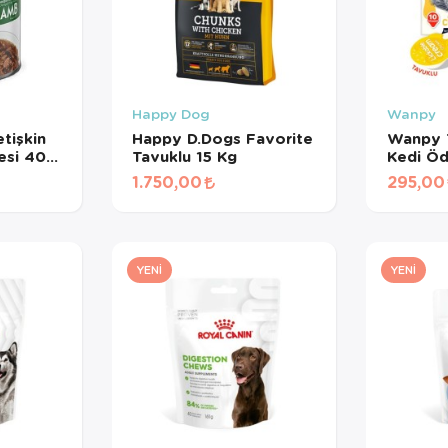
Happy Dog
Wanpy
tişkin
Happy D.Dogs Favorite
Wanpy T
esi 400
Tavuklu 15 Kg
Kedi Öd
gr*10A
1.750,00
295,00
YENI
YENI