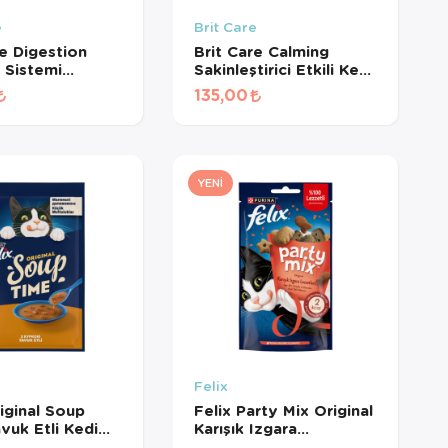
e
Brit Care
re Digestion
Brit Care Calming
m Sistemi
Sakinleştirici Etkili Kedi
yici Tahılsız
Ödül Maması 50gr
135,00
ül Maması 50gr
YENI
Felix
riginal Soup
Felix Party Mix Original
vuk Etli Kedi
Karışık Izgara
 48 Gr
Lezzetleri Kedi Ödül