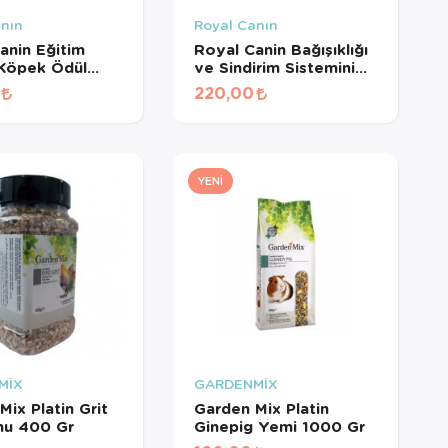
anın
Royal Canın
anin Eğitim
Royal Canin Bağışıklığı
 Köpek Ödül
ve Sindirim Sistemini
110 Gr
Destekleyen
220,00
Tamamlayıcı Yavru
Köpek Ödül Maması
100 Gr
YENI
MİX
GARDENMİX
Mix Platin Grit
Garden Mix Platin
mu 400 Gr
Ginepig Yemi 1000 Gr