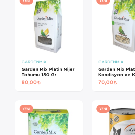
YENI
YENI
GARDENMİX
GARDENMİX
Garden Mix Platin Nijer
Garden Mix Plat
Tohumu 150 Gr
Kondisyon ve Kız
Yem 150 Gr
80,00
70,00
YENI
YENI