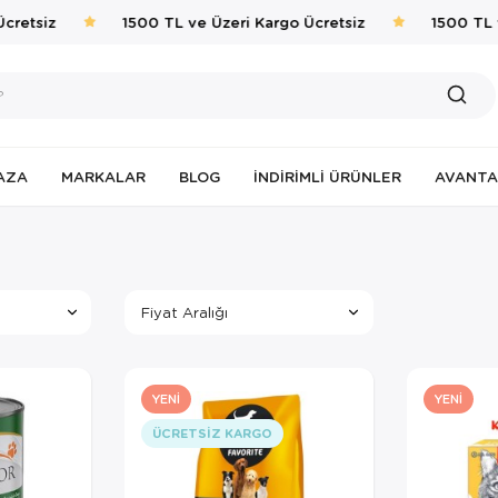
etsiz
1500 TL ve Üzeri Kargo Ücretsiz
1500 TL ve 
AZA
MARKALAR
BLOG
İNDIRIMLI ÜRÜNLER
AVANTA
Fiyat Aralığı
YENI
YENI
ÜCRETSIZ KARGO