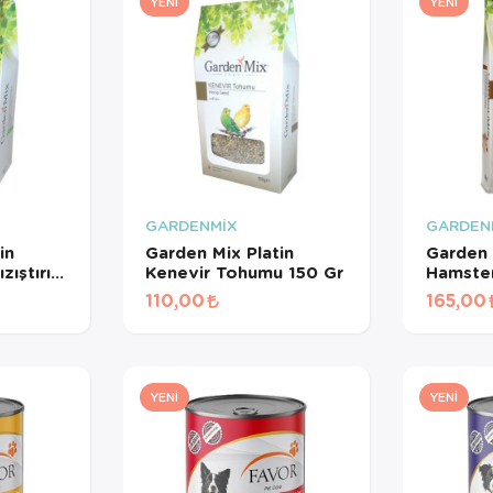
YENI
YENI
GARDENMİX
GARDEN
in
Garden Mix Platin
Garden 
ıştırıcı
Kenevir Tohumu 150 Gr
Hamster
110,00
165,00
YENI
YENI