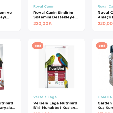
Royal Canın
Royal C
lem ve
Royal Canin Sindirim
Royal C
mayı
Sistemini Destekleyen
Amaçlı
Tamamlayıcı Yetişkin
Maması 
220,00
220,00
işkin
Köpek Ödül Maması
ması
160 Gr
YENI
YENI
Versele Laga
GARDEN
tribird
Versele Laga Nutribird
Garden 
aryalar
B14 Muhabbet Kuşları
Kuş Ku
Meyveli
Ve Mini Paraketler İçin