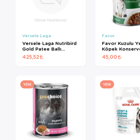
Versele Laga
Favor
Versele Laga Nutribird
Favor Kuzulu Ye
Gold Patee Ballı
Köpek Konserv
Yumurtalı Kanarya
Gr
425,52
45,00
Maması (1 KG
BÖLÜNMÜŞ)
YENI
YENI