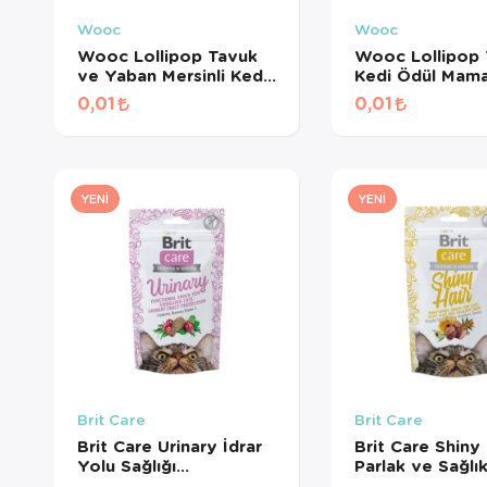
Wooc
Wooc
Wooc Lollipop Tavuk
Wooc Lollipop 
ve Yaban Mersinli Kedi
Kedi Ödül Mama
Ödül Maması 1,4 Gr
Gr
0,01
0,01
YENI
YENI
Brit Care
Brit Care
Brit Care Urinary İdrar
Brit Care Shiny 
Yolu Sağlığı
Parlak ve Sağlık
Destekleyici Kedi Ödül
Tüyler için Tahıl