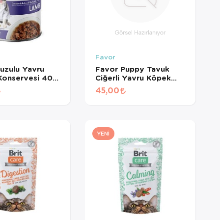
Favor
uzulu Yavru
Favor Puppy Tavuk
Konservesi 400
Ciğerli Yavru Köpek
Konservesi 400 Gr
45,00
YENI