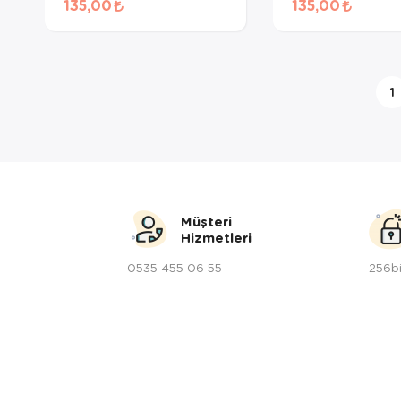
135,00
135,00
Maması 50 Gr
Ödül Maması 50
1
Müşteri
Hizmetleri
0535 455 06 55
256bi