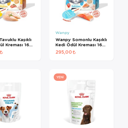
Wanpy
avuklu Kaşıklı
Wanpy Somonlu Kaşıklı
ül Kreması 16
Kedi Ödül Kreması 16
d
gr*10Ad
295,00
YENI