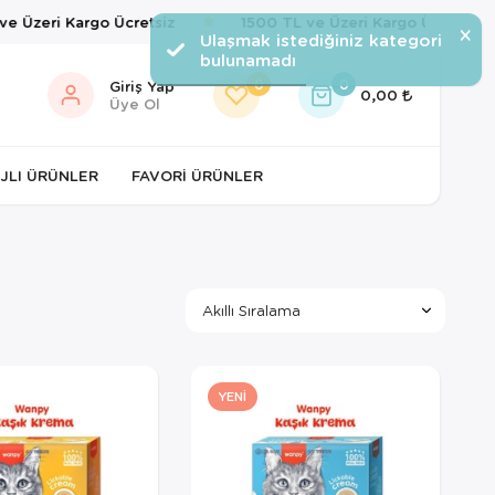
Üzeri Kargo Ücretsiz
1500 TL ve Üzeri Kargo Ücretsiz
×
Ulaşmak istediğiniz kategori
bulunamadı
0
0
Giriş Yap
0,00
Üye Ol
JLI ÜRÜNLER
FAVORI ÜRÜNLER
YENI