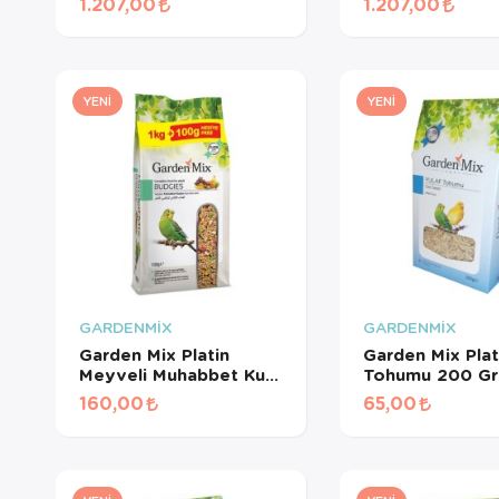
1.207,00
1.207,00
İçin Beyaz Pelet Yem 3
Pelet Yem 3 Kg
Kg
YENI
YENI
GARDENMİX
GARDENMİX
Garden Mix Platin
Garden Mix Plat
Meyveli Muhabbet Kuş
Tohumu 200 Gr
Yemi 1.1 Kg
160,00
65,00