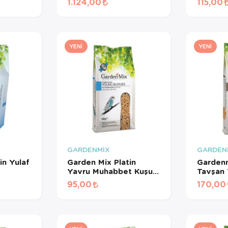
1.124,00
115,00
Meyveli Pelet Yem 3
Kg
YENI
YENI
GARDENMİX
GARDEN
in Yulaf
Garden Mix Platin
Gardenm
Yavru Muhabbet Kuşu
Tavşan 
Yemi 500 Gr
95,00
170,00