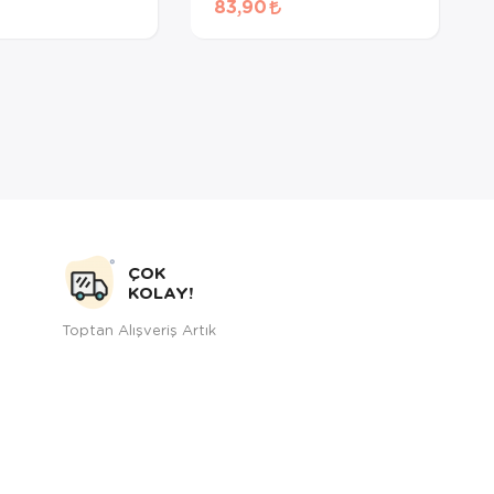
83,90
Maması 60 Gr
ÇOK
KOLAY!
Toptan Alışveriş Artık