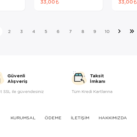
33,00
33,00
gr
2
3
4
5
6
7
8
9
10
Güvenli
Taksit
Alışveriş
İmkanı
t SSL ile güvendesiniz
Tüm Kredi Kartlarına
KURUMSAL
ÖDEME
İLETİŞİM
HAKKIMIZDA