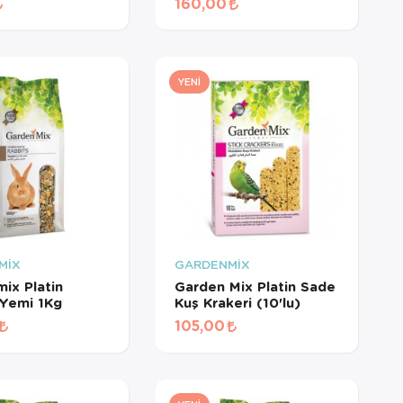
160,00
YENI
MİX
GARDENMİX
ix Platin
Garden Mix Platin Sade
Yemi 1Kg
Kuş Krakeri (10'lu)
105,00