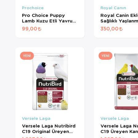
Prochoice
Royal Canın
Pro Choice Puppy
Royal Canin Ek
Lamb Kuzu Etli Yavru
Sağlıklı Yaşlan
Köpek Konservesi 400
Destekleyen
99,00
350,00
Gr
Tamamlayıcı Yet
Köpek Ödül Ma
240 Gr
YENI
YENI
Versele Laga
Versele Laga
Versele Laga Nutribird
Versele Laga Nu
C19 Original Üreyen
C19 Üreyen Kan
Kanaryalar Ve Finçler
Ve Finçler İçin 