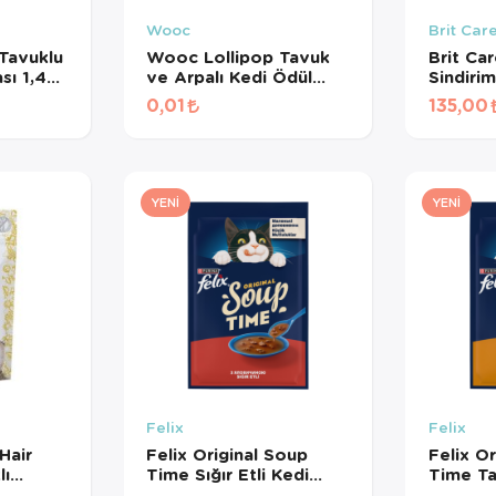
Wooc
Brit Car
Tavuklu
Wooc Lollipop Tavuk
Brit Ca
sı 1,4
ve Arpalı Kedi Ödül
Sindiri
Maması 1,4 Gr
Destekle
0,01
135,00
Kedi Öd
YENI
YENI
Felix
Felix
Hair
Felix Original Soup
Felix O
lı
Time Sığır Etli Kedi
Time Ta
sız Kedi
Çorbası 48 Gr
Çorbası