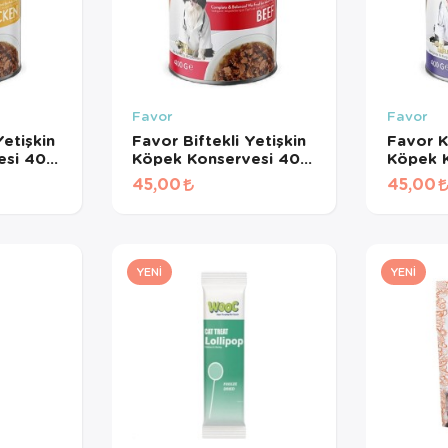
Favor
Favor
etişkin
Favor Biftekli Yetişkin
Favor K
esi 400
Köpek Konservesi 400
Köpek 
Gr
Gr
45,00
45,00
YENI
YENI