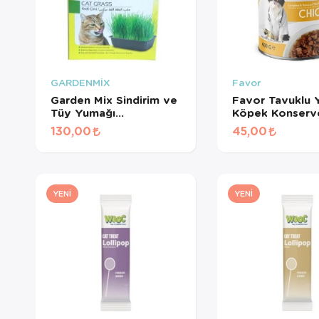
GARDENMİX
Favor
Garden Mix Sindirim ve
Favor Tavuklu Y
Tüy Yumağı
Köpek Konserv
Destekleyen Kedi Çimi
Gr
130,00
45,00
YENI
YENI