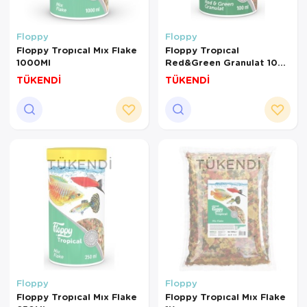
Floppy
Floppy
Floppy Tropıcal Mıx Flake
Floppy Tropıcal
1000Ml
Red&Green Granulat 100
Ml
TÜKENDİ
TÜKENDİ
TÜKENDI
TÜKENDI
Floppy
Floppy
Floppy Tropıcal Mıx Flake
Floppy Tropıcal Mıx Flake