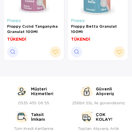
Floppy
Floppy
Floppy Cıclıd Tanganyıka
Floppy Betta Granulat
Granulat 100Ml
100Ml
TÜKENDİ
TÜKENDİ
Müşteri
Güvenli
Hizmetleri
Alışveriş
0535 455 06 55
256bit SSL ile güvendesiniz
Taksit
ÇOK
İmkanı
KOLAY!
Tüm Kredi Kartlarına
Toptan Alışveriş Artık