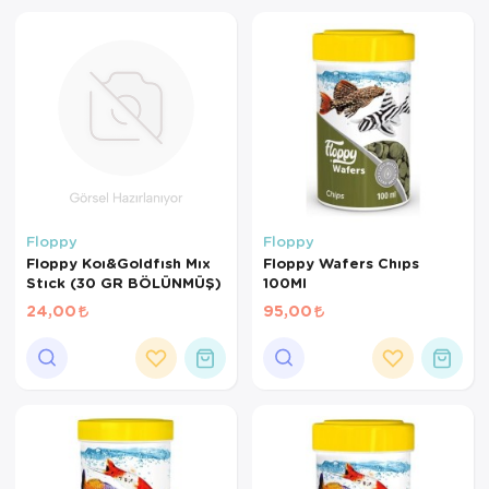
Kedi Yataklar
Köpek Yatakl
Floppy
Floppy
Floppy Koı&Goldfısh Mıx
Floppy Wafers Chıps
Stıck (30 GR BÖLÜNMÜŞ)
100Ml
24,00
95,00