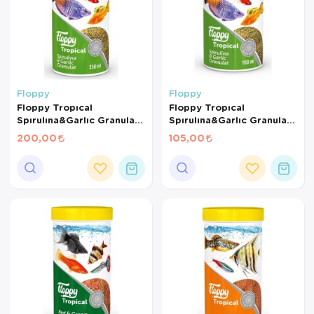
Floppy
Floppy
Floppy Tropıcal
Floppy Tropıcal
Spırulına&Garlıc Granulat
Spırulına&Garlıc Granulat
250Ml
100Ml
200,00
105,00