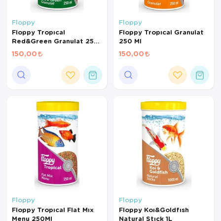
Floppy
Floppy
Floppy Tropıcal
Floppy Tropıcal Granulat
Red&Green Granulat 250
250 Ml
Ml
150,00
150,00
Floppy
Floppy
Floppy Tropıcal Flat Mıx
Floppy Koı&Goldfısh
Menu 250Ml
Natural Stıck 1L