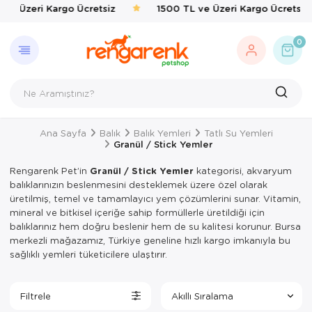
e Üzeri Kargo Ücretsiz
1500 TL ve Üzeri Kargo Ücretsiz
GERI DÖN
KEDI
KÖPEK
KUŞ
EVCIL 
BALIK
KAPLU
KEMIRG
ÇEVRE
0
Kedi
Kedi Taşıma 
Kedi Mamalar
Kafes & Yuva
Kedi Mama & 
Balık Yemleri
Yemler & Ek B
Bakım & Sağl
Haşere İlaçlar
Köpek
Kedi Mamalar
Köpek Mamal
Oyuncak & T
Ortak Kullanı
Taban & Kemi
Kuş
Kedi Mama & 
Köpek Mama &
Sağlık & Bakı
Yemlik & Sul
Yemler & Ek B
Ana Sayfa
Balık
Balık Yemleri
Tatlı Su Yemleri
Evcil Hayvan
Kedi Kumları
Köpek Oyunca
Yem & Kraker
Granül / Stick Yemler
Balık
Kedi Hijyen 
Köpek Hijyen
Yemlik & Sul
Rengarenk Pet’in
Granül / Stick Yemler
kategorisi, akvaryum
balıklarınızın beslenmesini desteklemek üzere özel olarak
Kaplumbağa
Kedi Oyuncak
Köpek Elbisel
üretilmiş, temel ve tamamlayıcı yem çözümlerini sunar. Vitamin,
mineral ve bitkisel içeriğe sahip formüllerle üretildiği için
Kemirgen
Kedi Aksesua
Köpek Eğitim
balıklarınız hem doğru beslenir hem de su kalitesi korunur. Bursa
merkezli mağazamız, Türkiye geneline hızlı kargo imkanıyla bu
Çevre
Kedi Tırmal
Köpek Tasmal
sağlıklı yemleri tüketicilere ulaştırır.
Kedi Tuvaletl
Köpek Taşım
Filtrele