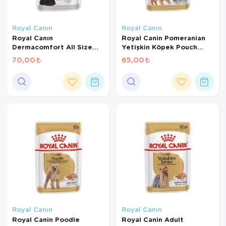
Royal Canın
Royal Canın
Royal Canın
Royal Canin Pomeranian
Dermacomfort All Size
Yetişkin Köpek Pouch
Loaf pouch 85 Gr
85gr
70,00
65,00
Royal Canın
Royal Canın
Royal Canin Poodle
Royal Canin Adult