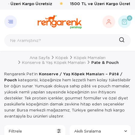
 ve Üzeri Kargo Ücretsiz
1500 TL ve Üzeri Kargo Ücretsiz
GERI DÖN
KEDI
KÖPEK
KUŞ
EVCIL 
BALIK
KAPLU
KEMIRG
ÇEVRE
0
Kedi
Kedi Taşıma 
Köpek Mamal
Kafes & Yuva
Kedi Mama & 
Balık Yemleri
Yemler & Ek B
Bakım & Sağl
Haşere İlaçlar
Köpek
Kedi Mamalar
Köpek Mama &
Oyuncak & T
Ortak Kullanı
Yemler & Ek B
Kuş
Kedi Mama & 
Köpek Oyunca
Sağlık & Bakı
Yemlik & Sul
Ana Sayfa
Köpek
Köpek Mamaları
Evcil Hayvan
Kedi Kumları
Köpek Hijyen
Yem & Kraker
Konserve & Yaş Köpek Mamaları
Pate & Pouch
Balık
Kedi Hijyen 
Köpek Elbisel
Yemlik & Sul
Rengarenk Pet’in
Konserve / Yaş Köpek Mamaları – Pâté /
Pouch
kategorisi, köpeğinize hem lezzetli hem kolay tüketilebilir
Kaplumbağa
Kedi Oyuncak
Köpek Eğitim
bir öğün sunar. Yumuşak dokuya sahip pâté ve pouch mamalar,
yüksek nemli yapıları sayesinde köpeğinizin sıvı ihtiyacını
Kemirgen
Kedi Aksesua
Köpek Tasmal
destekler. Tek protein içerikler, gourmet formüller ve özel diyet
pasküllerle köpeğinizin damak zevkine hitap eden seçenekler
Çevre
Kedi Tırmal
Köpek Taşım
sunar. Bursa merkezli mağazamız, Türkiye geneline hızlı kargo
avantajıyla bu ürünleri ulaştırır.
Kedi Tuvaletl
Köpek Yatakl
Filtrele