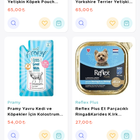
Yetişkin Köpek Pouch
Yorkshire Terrier Yetişkin
85gr
Köpek Pouch 85gr
65,00
65,00
Pramy
Reflex Plus
Pramy Yavru Kedi ve
Reflex Plus Et Parçacıklı
Köpekler İçin Kolostrum
Ringa&Karides K.Irk
ve Arı Sütlü Sterilize Keçi
Yet.Köpek 85Gr
54,00
27,00
Sütü 60 Gr