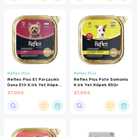
Reflex Plus
Reflex Plus
Reflex Plus Et Parçacıklı
Reflex Plus Pate Somonlu
Dana Etli K.Irk Yet.Köpek
K.Irk Yet.Köpek 85Gr
85Gr
27,00
27,00