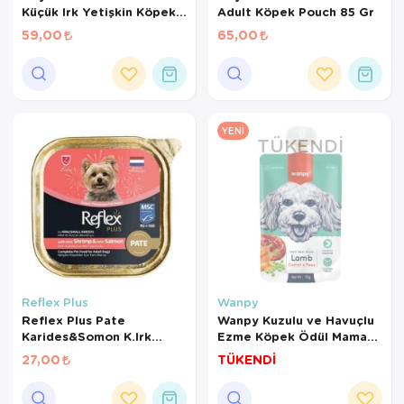
Küçük Irk Yetişkin Köpek
Adult Köpek Pouch 85 Gr
Pouch 85gr
59,00
65,00
YENI
TÜKENDI
Reflex Plus
Wanpy
Reflex Plus Pate
Wanpy Kuzulu ve Havuçlu
Karides&Somon K.Irk
Ezme Köpek Ödül Maması
Yet.Köpek 85Gr
90 Gr
27,00
TÜKENDİ