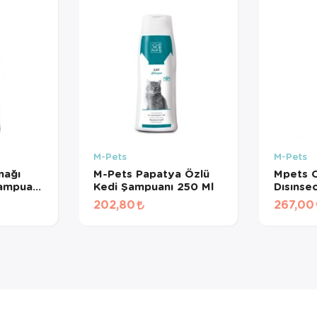
M-Pets
M-Pets
mağı
M-Pets Papatya Özlü
Mpets 
Şampuanı
Kedi Şampuanı 250 Ml
Dısınse
Shampo
202,80
267,00