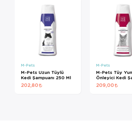
M-Pets
M-Pets
M-Pets Uzun Tüylü
M-Pets Tüy Yu
Kedi Şampuanı 250 Ml
Önleyici Kedi 
250ml
202,80
209,00