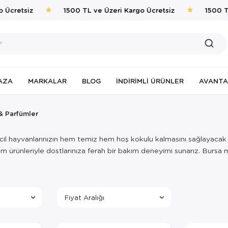
 Ücretsiz
1500 TL ve Üzeri Kargo Ücretsiz
1500 TL
AZA
MARKALAR
BLOG
İNDIRIMLI ÜRÜNLER
AVANTA
& Parfümler
cil hayvanlarınızın hem temiz hem hoş kokulu kalmasını sağlayacak
kım ürünleriyle dostlarınıza ferah bir bakım deneyimi sunarız. Bursa
Fiyat Aralığı