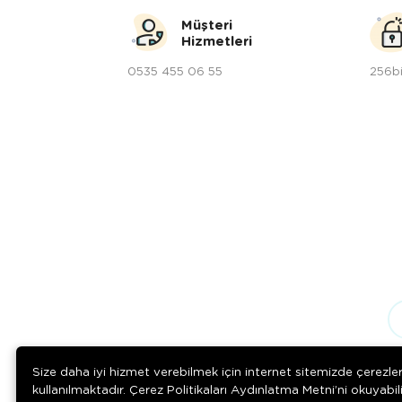
Müşteri
Hizmetleri
0535 455 06 55
256bi
Size daha iyi hizmet verebilmek için internet sitemizde çerezle
kullanılmaktadır. Çerez Politikaları Aydınlatma Metni’ni okuyabil