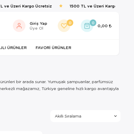
 ve Üzeri Kargo Ücretsiz
1500 TL ve Üzeri Kargo Ücretsiz
0
0
Giriş Yap
0,00
Üye Ol
JLI ÜRÜNLER
FAVORI ÜRÜNLER
 ürünleri bir arada sunar. Yumuşak şampuanlar, parfümsüz
 merkezli mağazamız, Türkiye geneline hızlı kargo avantajıyla