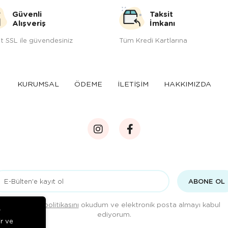
Güvenli
Taksit
Alışveriş
İmkanı
t SSL ile güvendesiniz
Tüm Kredi Kartlarına
KURUMSAL
ÖDEME
İLETİŞİM
HAKKIMIZDA
ABONE OL
Gizlilik politikasını
okudum ve elektronik posta almayı kabul
r
ediyorum.
ir ve