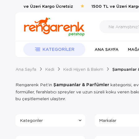
1500 TL ve Üzeri Kargo Ücretsiz
1500 TL ve Üzeri Kargo
KATEGORILER
ANA SAYFA
MAĞ
Ana Sayfa
Kedi
Kedi Hijyen & Bakım
Şampuanlar 
Rengarenk Pet’in
Şampuanlar & Parfümler
kategorisi, ev
formüller, ferahlatıcı spreyler ve uzun süreli koku veren ba
bu çeşitlemeleri ulaştırır.
Kategoriler
Markalar