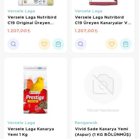
Kedi Yataklar
Köpek Yatakl
Versele Laga
Versele Laga
Versele Laga Nutribird
Versele Laga Nutribird
C19 Original Üreyen
C19 Üreyen Kanaryalar Ve
Kanaryalar Ve Finçler İçin
Finçler İçin Meyveli Pelet
1.207,00
1.207,00
Beyaz Pelet Yem 3 Kg
Yem 3 Kg
Versele Laga
Rengarenk
Versele Laga Kanarya
Vivid Sade Kanarya Yemi
Yemi 1 Kg
(Aspur) (1 KG BÖLÜNMÜŞ)