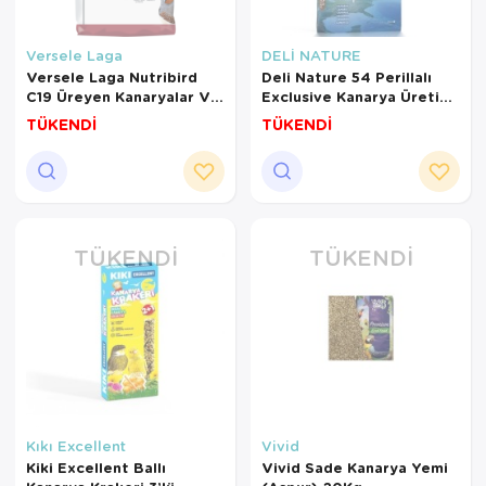
Versele Laga
DELİ NATURE
Versele Laga Nutribird
Deli Nature 54 Perillalı
C19 Üreyen Kanaryalar Ve
Exclusive Kanarya Üretim
Finçler İçin Meyveli Pelet
Yemi 20Kg
TÜKENDİ
TÜKENDİ
Yem 10 Kg
TÜKENDI
TÜKENDI
Kıkı Excellent
Vivid
Kiki Excellent Ballı
Vivid Sade Kanarya Yemi