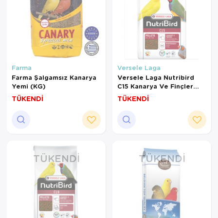
Farma
Versele Laga
Farma Şalgamsız Kanarya
Versele Laga Nutribird
Yemi (KG)
C15 Kanarya Ve Finçler
İçin Meyveli Pelet Yem 3
TÜKENDİ
TÜKENDİ
Kg
TÜKENDI
TÜKENDI