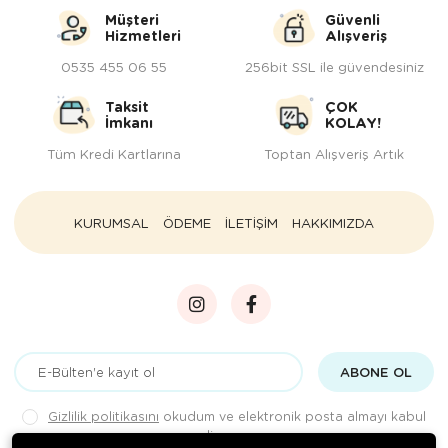
Müşteri
Güvenli
Hizmetleri
Alışveriş
0535 455 06 55
256bit SSL ile güvendesiniz
Taksit
ÇOK
İmkanı
KOLAY!
Tüm Kredi Kartlarına
Toptan Alışveriş Artık
KURUMSAL
ÖDEME
İLETİŞİM
HAKKIMIZDA
ABONE OL
Gizlilik politikasını
okudum ve elektronik posta almayı kabul
ediyorum.