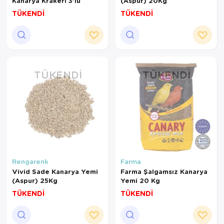
Kanarya Krakeri 3’lü
(Aspur) 20Kg
TÜKENDİ
TÜKENDİ
TÜKENDI
TÜKENDI
Rengarenk
Farma
Vivid Sade Kanarya Yemi
Farma Şalgamsız Kanarya
(Aspur) 25Kg
Yemi 20 Kg
TÜKENDİ
TÜKENDİ