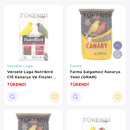
TÜKENDI
TÜKENDI
Versele Laga
Farma
Versele Laga Nutribird
Farma Şalgamsız Kanarya
C15 Kanarya Ve Finçler
Yemi (GRAM)
İçin Meyveli Pelet Yem (1
TÜKENDİ
TÜKENDİ
KG BÖLÜNMÜŞ)
TÜKENDI
TÜKENDI