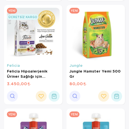
YENI
YENI
ÜCRETSIZ KARGO
Felicia
Jungle
Felicia Hipoalerjenik
Jungle Hamster Yemi 500
Üriner Sağlığı için
Gr
Somonlu Düşük Tahıllı
3.450,00
80,00
Kısırlaştırılmış Kedi
Maması 12 Kg
YENI
YENI