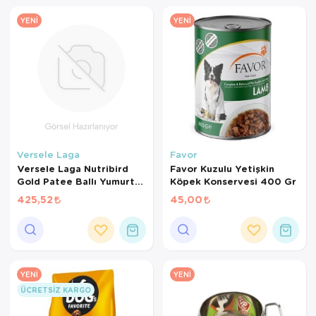
YENI
YENI
Versele Laga
Favor
Versele Laga Nutribird
Favor Kuzulu Yetişkin
Gold Patee Ballı Yumurtalı
Köpek Konservesi 400 Gr
Kanarya Maması (1 KG
425,52
45,00
BÖLÜNMÜŞ)
YENI
YENI
ÜCRETSIZ KARGO