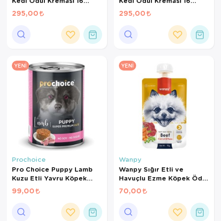
Kedi Ödül Kreması 16
Kedi Ödül Kreması 16
gr*10Ad
gr*10Ad
295,00
295,00
YENI
YENI
Prochoice
Wanpy
Pro Choice Puppy Lamb
Wanpy Sığır Etli ve
Kuzu Etli Yavru Köpek
Havuçlu Ezme Köpek Ödül
Konservesi 400 Gr
Maması 90 Gr
99,00
70,00