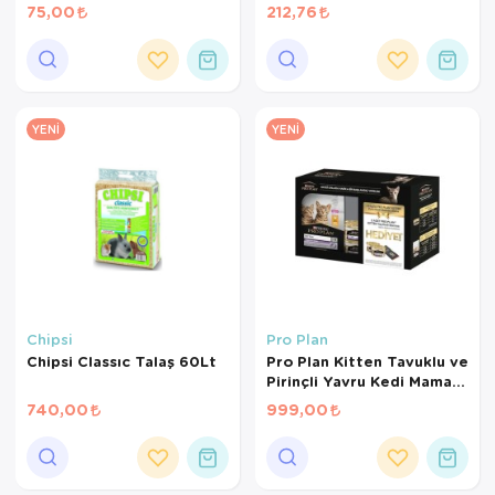
Gr
Kanarya Maması (500 GR
75,00
212,76
BÖLÜNMÜŞ)
YENI
YENI
Chipsi
Pro Plan
Chipsi Classıc Talaş 60Lt
Pro Plan Kitten Tavuklu ve
Pirinçli Yavru Kedi Maması
1,5 Kg+2*85Gr
740,00
999,00