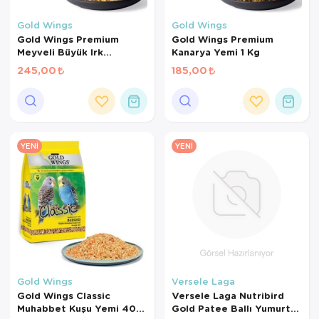
Kedi Yataklar
Köpek Yatakl
Gold Wings
Gold Wings
Gold Wings Premium
Gold Wings Premium
Meyveli Büyük Irk
Kanarya Yemi 1 Kg
Papağan Yemi 1000 Gr
245,00
185,00
YENI
YENI
Gold Wings
Versele Laga
Gold Wings Classic
Versele Laga Nutribird
Muhabbet Kuşu Yemi 400
Gold Patee Ballı Yumurtalı