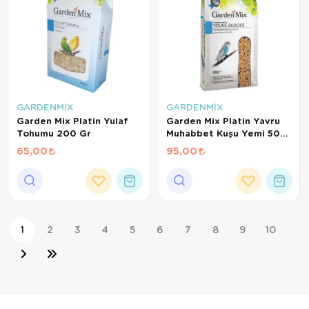
GARDENMİX
GARDENMİX
Garden Mix Platin Yulaf
Garden Mix Platin Yavru
Tohumu 200 Gr
Muhabbet Kuşu Yemi 500
Gr
65,00
95,00
1
2
3
4
5
6
7
8
9
10