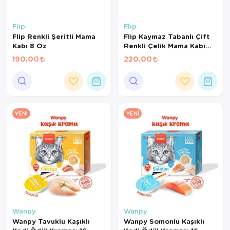
Flip
Flip
Flip Renkli Şeritli Mama
Flip Kaymaz Tabanlı Çift
Kabı 8 Oz
Renkli Çelik Mama Kabı
240 ml
190,00
220,00
YENI
YENI
Wanpy
Wanpy
Wanpy Tavuklu Kaşıklı
Wanpy Somonlu Kaşıklı