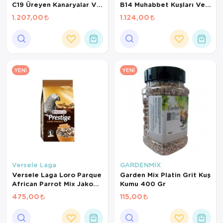
C19 Üreyen Kanaryalar Ve
B14 Muhabbet Kuşları Ve
Finçler İçin Meyveli Pelet
Mini Paraketler İçin
1.207,00
1.124,00
Yem 3 Kg
Meyveli Pelet Yem 3 Kg
YENI
YENI
Versele Laga
GARDENMİX
Versele Laga Loro Parque
Garden Mix Platin Grit Kuş
African Parrot Mix Jako
Kumu 400 Gr
Papağanı Yemi 1 Kg
475,00
115,00