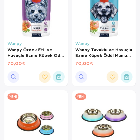
Wanpy
Wanpy
Wanpy Ördek Etli ve
Wanpy Tavuklu ve Havuçlu
Havuçlu Ezme Köpek Ödül
Ezme Köpek Ödül Maması
Maması 90 Gr
90 Gr
70,00
70,00
YENI
YENI