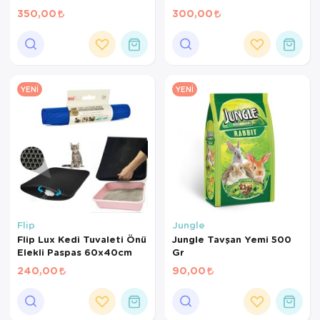
720 ml
480 ml
350,00
300,00
YENI
YENI
Flip
Jungle
Flip Lux Kedi Tuvaleti Önü
Jungle Tavşan Yemi 500
Elekli Paspas 60x40cm
Gr
240,00
90,00