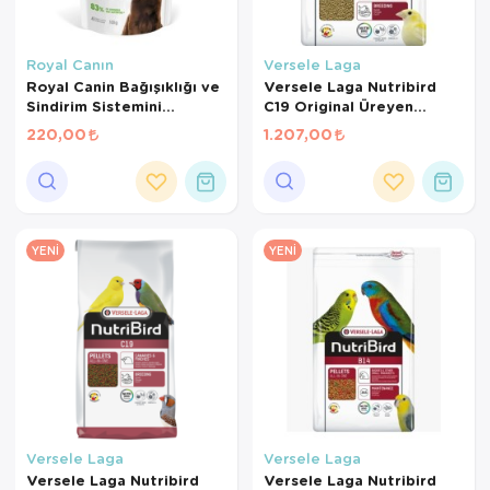
Royal Canın
Versele Laga
Royal Canin Bağışıklığı ve
Versele Laga Nutribird
Sindirim Sistemini
C19 Original Üreyen
Destekleyen Tamamlayıcı
Kanaryalar Ve Finçler İçin
220,00
1.207,00
Yavru Köpek Ödül Maması
Beyaz Pelet Yem 3 Kg
100 Gr
YENI
YENI
Versele Laga
Versele Laga
Versele Laga Nutribird
Versele Laga Nutribird