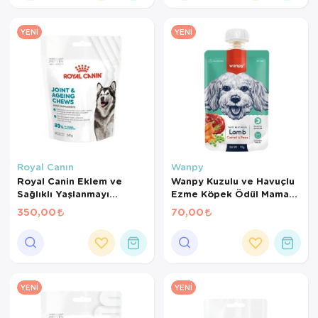
YENI
YENI
Royal Canın
Wanpy
Royal Canin Eklem ve
Wanpy Kuzulu ve Havuçlu
Sağlıklı Yaşlanmayı
Ezme Köpek Ödül Maması
Destekleyen Tamamlayıcı
90 Gr
350,00
70,00
Yetişkin Köpek Ödül
Maması 240 Gr
YENI
YENI