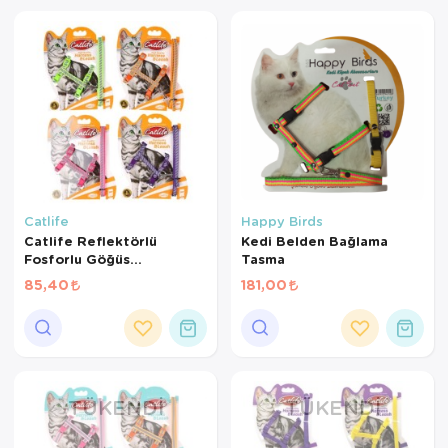
Kedi Yataklar
Catlife
Happy Birds
Catlife Reflektörlü
Kedi Belden Bağlama
Fosforlu Göğüs
Tasma
Tasması+Gezdirme
85,40
181,00
TÜKENDI
TÜKENDI