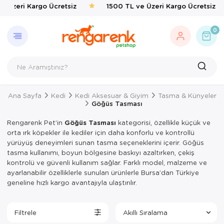
e Üzeri Kargo Ücretsiz
1500 TL ve Üzeri Kargo Ücretsiz
GERI DÖN
KEDI
KÖPEK
KUŞ
EVCIL 
BALIK
KAPLU
KEMIRG
ÇEVRE
0
Kedi
Kedi Taşıma 
Köpek Mamal
Kafes & Yuva
Kedi Mama & 
Balık Yemleri
Yemler & Ek B
Bakım & Sağl
Haşere İlaçlar
Köpek
Kedi Mamalar
Köpek Mama &
Oyuncak & T
Ortak Kullanı
Yemler & Ek B
Kuş
Kedi Mama & 
Köpek Oyunca
Sağlık & Bakı
Yemlik & Sul
Ana Sayfa
Kedi
Kedi Aksesuar & Giyim
Tasma & Künyeler
Evcil Hayvan
Kedi Kumları
Köpek Hijyen
Yem & Kraker
Göğüs Tasması
Balık
Kedi Hijyen 
Köpek Elbisel
Yemlik & Sul
Rengarenk Pet’in
Göğüs Tasması
kategorisi, özellikle küçük ve
orta ırk köpekler ile kediler için daha konforlu ve kontrollü
Kaplumbağa
Kedi Oyuncak
Köpek Eğitim
yürüyüş deneyimleri sunan tasma seçeneklerini içerir. Göğüs
tasma kullanımı, boyun bölgesine baskıyı azaltırken, çekiş
Kemirgen
Kedi Aksesua
Köpek Tasmal
kontrolü ve güvenli kullanım sağlar. Farklı model, malzeme ve
ayarlanabilir özelliklerle sunulan ürünlerle Bursa’dan Türkiye
Çevre
Kedi Tırmal
Köpek Taşım
geneline hızlı kargo avantajıyla ulaştırılır.
Kedi Tuvaletl
Köpek Yatakl
Filtrele