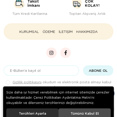
Taksit
ÇOK
İmkanı
KOLAY!
Tüm Kredi Kartlarına
Toptan Alışveriş Artık
KURUMSAL
ÖDEME
İLETİŞİM
HAKKIMIZDA
ABONE OL
Gizlilik politikasını
okudum ve elektronik posta almayı kabul
ediyorum.
Size daha iyi hizmet verebilmek için internet sitemizde çerezler
kullanılmaktadır. Çerez Politikaları Aydınlatma Metni’ni
okuyabilir ve dilerseniz tercihlerinizi değiştirebilirsiniz.
© 2020
Rengarenk Pet Shop
. Tüm hakları saklıdır.
Tercihleri Ayarla
Tümünü Kabul Et