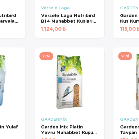
Versele Laga
GARDEN
tribird
Versele Laga Nutribird
Garden 
aryalar
B14 Muhabbet Kuşları
Kuş Ku
Meyveli
Ve Mini Paraketler İçin
1.124,00
115,00
Meyveli Pelet Yem 3
Kg
YENI
YENI
GARDENMİX
GARDEN
in Yulaf
Garden Mix Platin
Gardenm
Yavru Muhabbet Kuşu
Tavşan 
Yemi 500 Gr