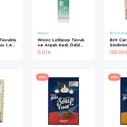
Wooc
Brit Car
Tavuklu
Wooc Lollipop Tavuk
Brit Ca
sı 1,4
ve Arpalı Kedi Ödül
Sindiri
Maması 1,4 Gr
Destekle
0,01
135,00
Kedi Öd
YENI
YENI