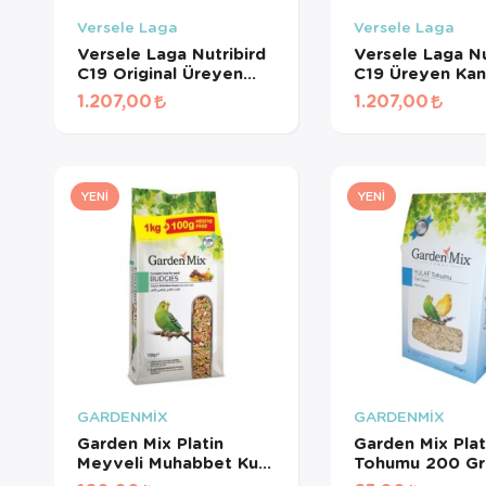
Versele Laga
Versele Laga
Versele Laga Nutribird
Versele Laga Nu
C19 Original Üreyen
C19 Üreyen Kan
Kanaryalar Ve Finçler
Ve Finçler İçin 
1.207,00
1.207,00
İçin Beyaz Pelet Yem 3
Pelet Yem 3 Kg
Kg
YENI
YENI
GARDENMİX
GARDENMİX
Garden Mix Platin
Garden Mix Plat
Meyveli Muhabbet Kuş
Tohumu 200 Gr
Yemi 1.1 Kg