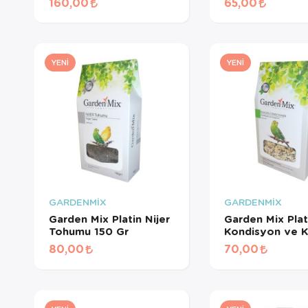
160,00
65,00
YENI
YENI
GARDENMİX
GARDENMİX
Garden Mix Platin Nijer
Garden Mix Plat
Tohumu 150 Gr
Kondisyon ve Kız
Yem 150 Gr
80,00
70,00