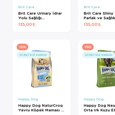
Brit Care
Brit Care
Brit Care Urinary İdrar
Brit Care Shiny 
Yolu Sağlığı
Parlak ve Sağlık
Destekleyici Kedi Ödül
Tüyler için Tahıl
135,00
135,00
Maması 50 Gr
Ödül Maması 50
YENI
YENI
ÜCRETSIZ KARGO
ÜCRETSIZ KARGO
Happy Dog
Happy Dog
Happy Dog NaturCroq
Happy Dog Neu
Yavru Köpek Maması 15
Orta Irk Kuzu Et
Kg
Yetişkin Kuru 