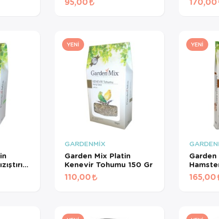
95,00
170,00
YENI
YENI
GARDENMİX
GARDEN
in
Garden Mix Platin
Garden 
ıştırıcı
Kenevir Tohumu 150 Gr
Hamster
110,00
165,00