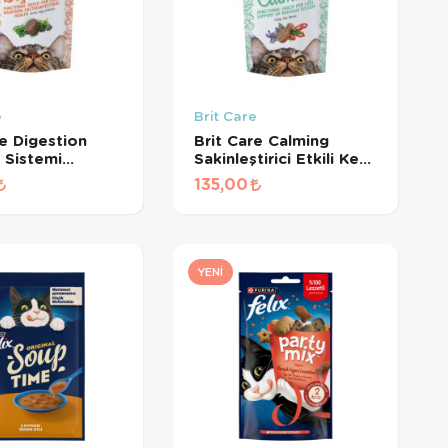
e
Brit Care
re Digestion
Brit Care Calming
m Sistemi
Sakinleştirici Etkili Kedi
yici Tahılsız
Ödül Maması 50gr
135,00
ül Maması 50gr
YENI