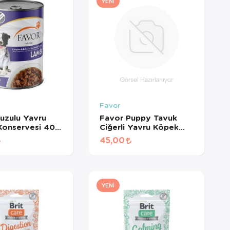
YENI
Favor
uzulu Yavru
Favor Puppy Tavuk
Konservesi 400
Ciğerli Yavru Köpek
Konservesi 400 Gr
45,00
YENI