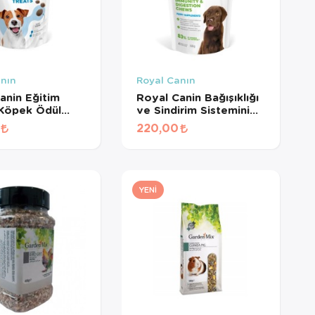
anın
Royal Canın
anin Eğitim
Royal Canin Bağışıklığı
 Köpek Ödül
ve Sindirim Sistemini
110 Gr
Destekleyen
220,00
Tamamlayıcı Yavru
Köpek Ödül Maması
100 Gr
YENI