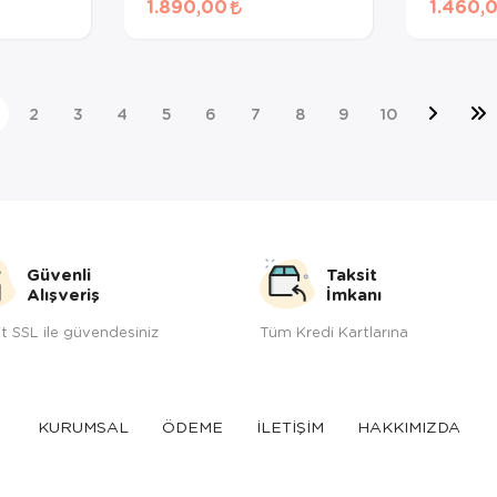
1.890,00
1.460,
2 Kg
Yavru Köpek Maması 4
Yetişki
Kg
4 Kg
2
3
4
5
6
7
8
9
10
Güvenli
Taksit
Alışveriş
İmkanı
t SSL ile güvendesiniz
Tüm Kredi Kartlarına
KURUMSAL
ÖDEME
İLETİŞİM
HAKKIMIZDA