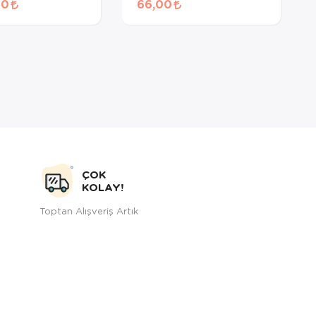
00
66,00
n Köpek Maması
Konservesi 85 Gr
ÇOK
KOLAY!
Toptan Alışveriş Artık