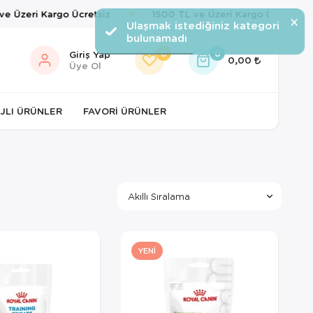
Üzeri Kargo Ücretsiz
1500 TL ve Üzeri Kargo Ücretsiz
×
Ulaşmak istediğiniz kategori
bulunamadı
0
0
Giriş Yap
0,00
Üye Ol
JLI ÜRÜNLER
FAVORI ÜRÜNLER
YENI