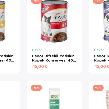
YENI
YENI
Favor
Favor
etişkin
Favor Biftekli Yetişkin
Favor K
esi 400
Köpek Konservesi 400
Köpek 
Gr
Gr
45,00
45,00
YENI
YENI