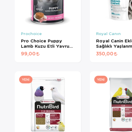
Prochoice
Royal Canın
Pro Choice Puppy
Royal Canin Ek
Lamb Kuzu Etli Yavru
Sağlıklı Yaşlan
Köpek Konservesi 400
Destekleyen
99,00
350,00
Gr
Tamamlayıcı Yet
Köpek Ödül Ma
240 Gr
YENI
YENI