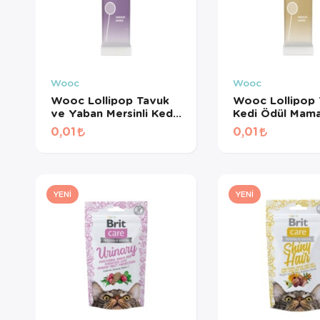
Wooc
Wooc
Wooc Lollipop Tavuk
Wooc Lollipop 
ve Yaban Mersinli Kedi
Kedi Ödül Mama
Ödül Maması 1,4 Gr
Gr
0,01
0,01
YENI
YENI