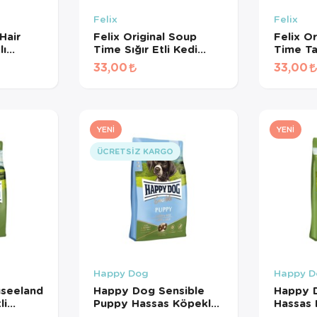
Felix
Felix
Hair
Felix Original Soup
Felix O
lı
Time Sığır Etli Kedi
Time Ta
sız Kedi
Çorbası 48 Gr
Çorbası
33,00
33,00
gr
YENI
YENI
ÜCRETSIZ KARGO
Happy Dog
Happy D
seeland
Happy Dog Sensible
Happy 
li
Puppy Hassas Köpekler
Hassas 
Köpek
İçin Kuzu Etli ve Pirinçli
Kuzu Etl