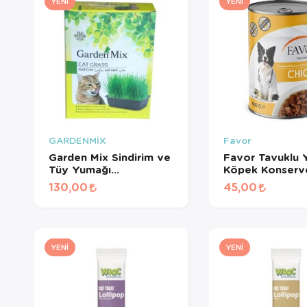
YENI
YENI
GARDENMİX
Favor
Garden Mix Sindirim ve
Favor Tavuklu Y
Tüy Yumağı
Köpek Konserv
Destekleyen Kedi Çimi
Gr
130,00
45,00
YENI
YENI