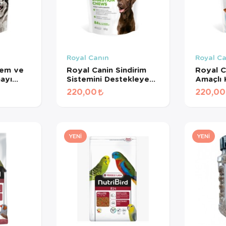
Royal Canın
Royal C
lem ve
Royal Canin Sindirim
Royal C
mayı
Sistemini Destekleyen
Amaçlı
Tamamlayıcı Yetişkin
Maması 
220,00
220,00
işkin
Köpek Ödül Maması
ması
160 Gr
YENI
YENI