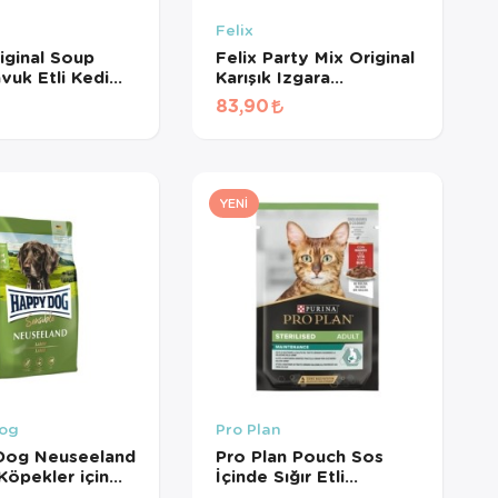
Felix
riginal Soup
Felix Party Mix Original
vuk Etli Kedi
Karışık Izgara
 48 Gr
Lezzetleri Kedi Ödül
83,90
Maması 60 Gr
YENI
og
Pro Plan
Dog Neuseeland
Pro Plan Pouch Sos
Köpekler için
İçinde Sığır Etli
i ve Pirinçli
Kısırlaştırılmış Kedi