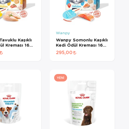
Wanpy
avuklu Kaşıklı
Wanpy Somonlu Kaşıklı
ül Kreması 16
Kedi Ödül Kreması 16
d
gr*10Ad
295,00
YENI