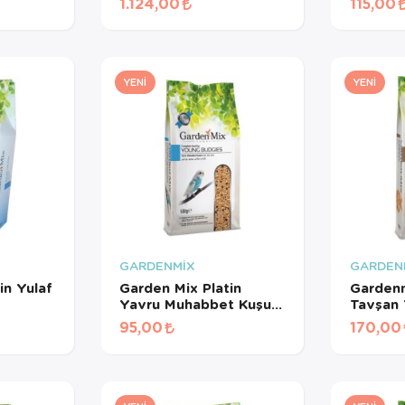
1.124,00
115,00
Meyveli Pelet Yem 3
Kg
YENI
YENI
GARDENMİX
GARDEN
in Yulaf
Garden Mix Platin
Gardenm
Yavru Muhabbet Kuşu
Tavşan 
Yemi 500 Gr
95,00
170,00