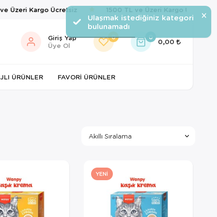
Üzeri Kargo Ücretsiz
1500 TL ve Üzeri Kargo Ücretsiz
×
Ulaşmak istediğiniz kategori
bulunamadı
0
0
Giriş Yap
0,00
Üye Ol
JLI ÜRÜNLER
FAVORI ÜRÜNLER
YENI