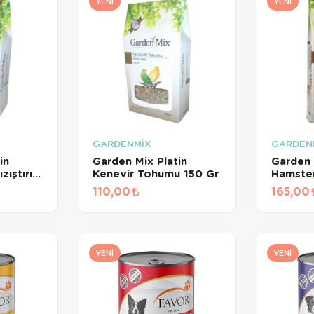
YENI
YENI
GARDENMİX
GARDEN
in
Garden Mix Platin
Garden 
ıştırıcı
Kenevir Tohumu 150 Gr
Hamster
110,00
165,00
YENI
YENI