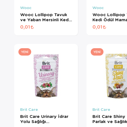
Wooc
Wooc
Wooc Lollipop Tavuk
Wooc Lollipop 
ve Yaban Mersinli Kedi
Kedi Ödül Mama
Ödül Maması 1,4 Gr
Gr
0,01
0,01
YENI
YENI
Brit Care
Brit Care
Brit Care Urinary İdrar
Brit Care Shiny 
Yolu Sağlığı
Parlak ve Sağlık
Destekleyici Kedi Ödül
Tüyler için Tahıl