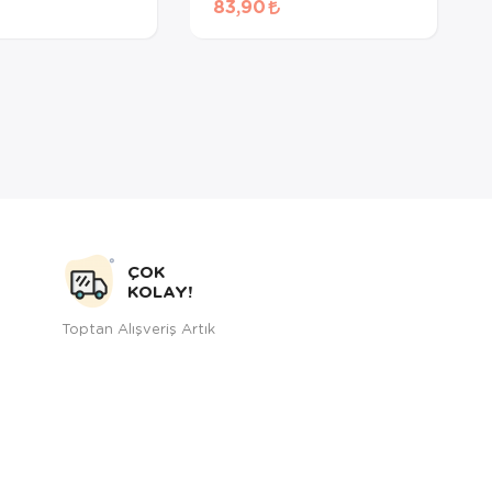
83,90
Maması 60 Gr
ÇOK
KOLAY!
Toptan Alışveriş Artık