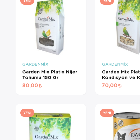
YENI
YENI
GARDENMİX
GARDENMİX
Garden Mix Platin Nijer
Garden Mix Plat
Tohumu 150 Gr
Kondisyon ve Kız
Yem 150 Gr
80,00
70,00
YENI
YENI