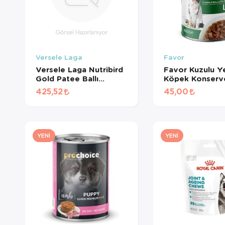
Versele Laga
Favor
Versele Laga Nutribird
Favor Kuzulu Ye
Gold Patee Ballı
Köpek Konserv
Yumurtalı Kanarya
Gr
425,52
45,00
Maması (1 KG
BÖLÜNMÜŞ)
YENI
YENI