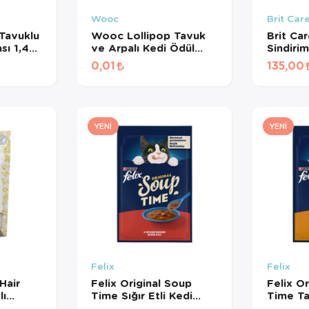
Wooc
Brit Car
Tavuklu
Wooc Lollipop Tavuk
Brit Ca
sı 1,4
ve Arpalı Kedi Ödül
Sindiri
Maması 1,4 Gr
Destekle
0,01
135,00
Kedi Öd
YENI
YENI
Felix
Felix
Hair
Felix Original Soup
Felix O
lı
Time Sığır Etli Kedi
Time Ta
sız Kedi
Çorbası 48 Gr
Çorbası