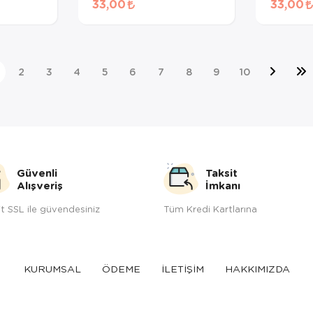
33,00
33,00
gr
2
3
4
5
6
7
8
9
10
Güvenli
Taksit
Alışveriş
İmkanı
t SSL ile güvendesiniz
Tüm Kredi Kartlarına
KURUMSAL
ÖDEME
İLETİŞİM
HAKKIMIZDA