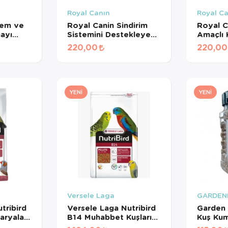
Royal Canın
Royal C
lem ve
Royal Canin Sindirim
Royal C
mayı
Sistemini Destekleyen
Amaçlı
Tamamlayıcı Yetişkin
Maması 
220,00
220,00
işkin
Köpek Ödül Maması
ması
160 Gr
YENI
YENI
Versele Laga
GARDEN
tribird
Versele Laga Nutribird
Garden 
aryalar
B14 Muhabbet Kuşları
Kuş Ku
Meyveli
Ve Mini Paraketler İçin