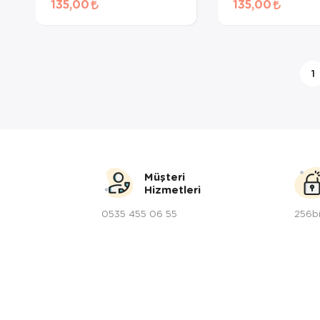
135,00
135,00
Maması 50 Gr
Ödül Maması 50
1
Müşteri
Hizmetleri
0535 455 06 55
256bi