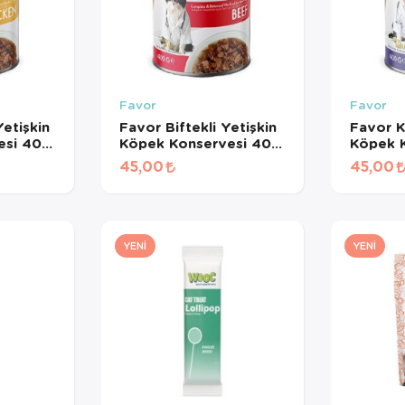
Favor
Favor
etişkin
Favor Biftekli Yetişkin
Favor K
esi 400
Köpek Konservesi 400
Köpek 
Gr
Gr
45,00
45,00
YENI
YENI