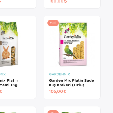
160,00
YENI
MİX
GARDENMİX
ix Platin
Garden Mix Platin Sade
Yemi 1Kg
Kuş Krakeri (10'lu)
105,00