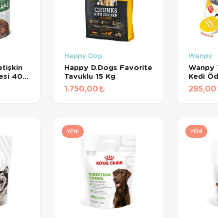
Happy Dog
Wanpy
tişkin
Happy D.Dogs Favorite
Wanpy T
esi 400
Tavuklu 15 Kg
Kedi Öd
gr*10A
1.750,00
295,00
YENI
YENI