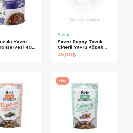
Favor
uzulu Yavru
Favor Puppy Tavuk
Konservesi 400
Ciğerli Yavru Köpek
Konservesi 400 Gr
45,00
YENI