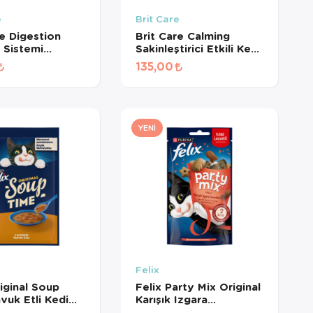
e
Brit Care
re Digestion
Brit Care Calming
m Sistemi
Sakinleştirici Etkili Kedi
yici Tahılsız
Ödül Maması 50gr
135,00
ül Maması 50gr
YENI
Felix
riginal Soup
Felix Party Mix Original
vuk Etli Kedi
Karışık Izgara
 48 Gr
Lezzetleri Kedi Ödül