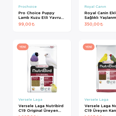
Prochoice
Royal Canın
Pro Choice Puppy
Royal Canin Ek
Lamb Kuzu Etli Yavru
Sağlıklı Yaşlan
Köpek Konservesi 400
Destekleyen
99,00
350,00
Gr
Tamamlayıcı Yet
Köpek Ödül Ma
240 Gr
YENI
YENI
Versele Laga
Versele Laga
Versele Laga Nutribird
Versele Laga Nu
C19 Original Üreyen
C19 Üreyen Kan
Kanaryalar Ve Finçler
Ve Finçler İçin 