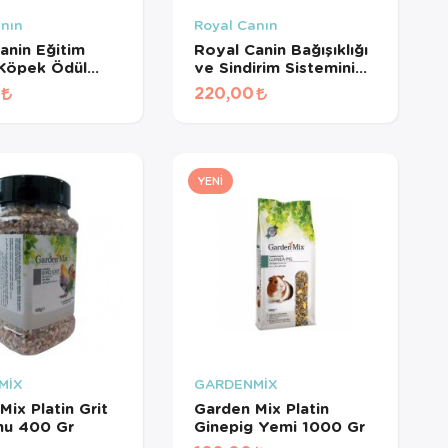
anın
Royal Canın
anin Eğitim
Royal Canin Bağışıklığı
 Köpek Ödül
ve Sindirim Sistemini
110 Gr
Destekleyen
220,00
Tamamlayıcı Yavru
Köpek Ödül Maması
100 Gr
YENI
MİX
GARDENMİX
Mix Platin Grit
Garden Mix Platin
mu 400 Gr
Ginepig Yemi 1000 Gr