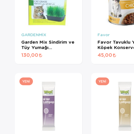
GARDENMİX
Favor
Garden Mix Sindirim ve
Favor Tavuklu Y
Tüy Yumağı
Köpek Konserv
Destekleyen Kedi Çimi
Gr
130,00
45,00
YENI
YENI