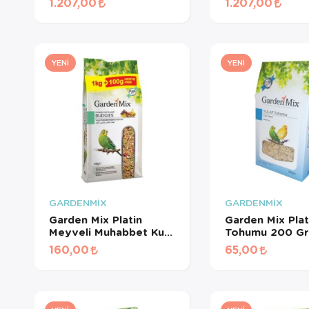
1.207,00
1.207,00
İçin Beyaz Pelet Yem 3
Pelet Yem 3 Kg
Kg
YENI
YENI
GARDENMİX
GARDENMİX
Garden Mix Platin
Garden Mix Plat
Meyveli Muhabbet Kuş
Tohumu 200 Gr
Yemi 1.1 Kg
160,00
65,00