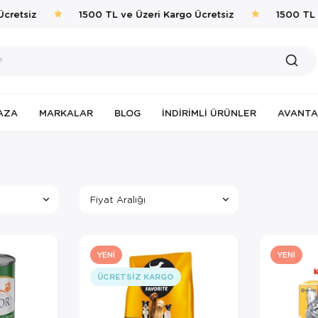
etsiz
1500 TL ve Üzeri Kargo Ücretsiz
1500 TL ve 
AZA
MARKALAR
BLOG
İNDIRIMLI ÜRÜNLER
AVANTA
Fiyat Aralığı
YENI
YENI
ÜCRETSIZ KARGO