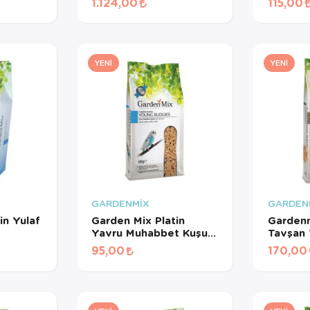
1.124,00
115,00
Meyveli Pelet Yem 3
Kg
YENI
YENI
GARDENMİX
GARDEN
in Yulaf
Garden Mix Platin
Gardenm
Yavru Muhabbet Kuşu
Tavşan 
Yemi 500 Gr
95,00
170,00