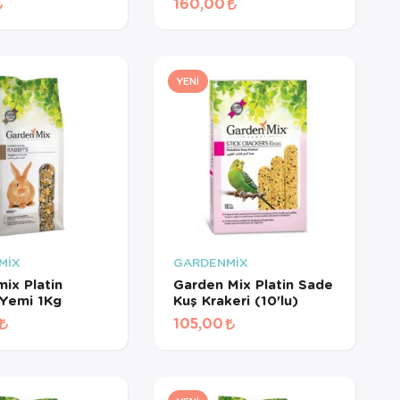
160,00
YENI
MİX
GARDENMİX
ix Platin
Garden Mix Platin Sade
Yemi 1Kg
Kuş Krakeri (10'lu)
105,00