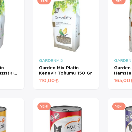
YENI
YENI
GARDENMİX
GARDEN
in
Garden Mix Platin
Garden 
ıştırıcı
Kenevir Tohumu 150 Gr
Hamster
110,00
165,00
YENI
YENI