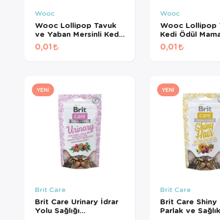
Wooc
Wooc
Wooc Lollipop Tavuk
Wooc Lollipop 
ve Yaban Mersinli Kedi
Kedi Ödül Mama
Ödül Maması 1,4 Gr
Gr
0,01
0,01
YENI
YENI
Brit Care
Brit Care
Brit Care Urinary İdrar
Brit Care Shiny 
Yolu Sağlığı
Parlak ve Sağlık
Destekleyici Kedi Ödül
Tüyler için Tahıl