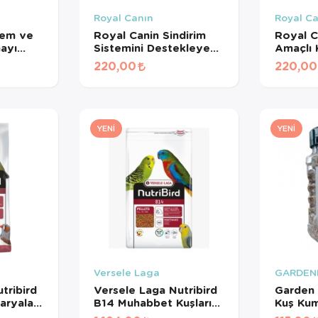
Royal Canın
Royal C
lem ve
Royal Canin Sindirim
Royal C
mayı
Sistemini Destekleyen
Amaçlı
Tamamlayıcı Yetişkin
Maması 
220,00
220,00
işkin
Köpek Ödül Maması
ması
160 Gr
YENI
YENI
Versele Laga
GARDEN
tribird
Versele Laga Nutribird
Garden 
aryalar
B14 Muhabbet Kuşları
Kuş Ku
Meyveli
Ve Mini Paraketler İçin