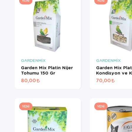
YENI
YENI
GARDENMİX
GARDENMİX
Garden Mix Platin Nijer
Garden Mix Plat
Tohumu 150 Gr
Kondisyon ve Kız
Yem 150 Gr
80,00
70,00
YENI
YENI