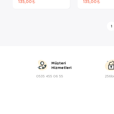
135,00
135,00
Maması 50 Gr
Ödül Maması 50
1
Müşteri
Hizmetleri
0535 455 06 55
256bi