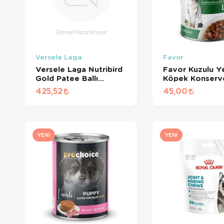
Versele Laga
Favor
Versele Laga Nutribird
Favor Kuzulu Ye
Gold Patee Ballı
Köpek Konserv
Yumurtalı Kanarya
Gr
425,52
45,00
Maması (1 KG
BÖLÜNMÜŞ)
YENI
YENI