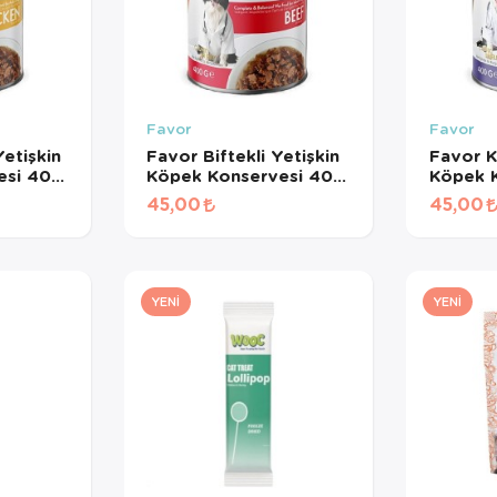
Favor
Favor
etişkin
Favor Biftekli Yetişkin
Favor K
esi 400
Köpek Konservesi 400
Köpek 
Gr
Gr
45,00
45,00
YENI
YENI