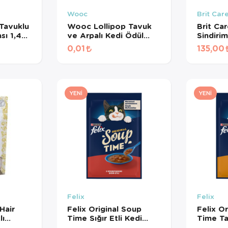
Wooc
Brit Car
Tavuklu
Wooc Lollipop Tavuk
Brit Ca
sı 1,4
ve Arpalı Kedi Ödül
Sindiri
Maması 1,4 Gr
Destekle
0,01
135,00
Kedi Öd
YENI
YENI
Felix
Felix
Hair
Felix Original Soup
Felix O
lı
Time Sığır Etli Kedi
Time Ta
sız Kedi
Çorbası 48 Gr
Çorbası