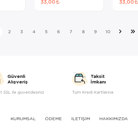
33,00
33,00
gr
2
3
4
5
6
7
8
9
10
Güvenli
Taksit
Alışveriş
İmkanı
t SSL ile güvendesiniz
Tüm Kredi Kartlarına
KURUMSAL
ÖDEME
İLETİŞİM
HAKKIMIZDA