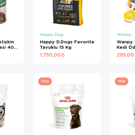
Happy Dog
Wanpy
tişkin
Happy D.Dogs Favorite
Wanpy T
esi 400
Tavuklu 15 Kg
Kedi Öd
gr*10A
1.750,00
295,00
YENI
YENI