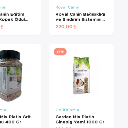
anın
Royal Canın
anin Eğitim
Royal Canin Bağışıklığı
 Köpek Ödül
ve Sindirim Sistemini
110 Gr
Destekleyen
220,00
Tamamlayıcı Yavru
Köpek Ödül Maması
100 Gr
YENI
MİX
GARDENMİX
Mix Platin Grit
Garden Mix Platin
mu 400 Gr
Ginepig Yemi 1000 Gr