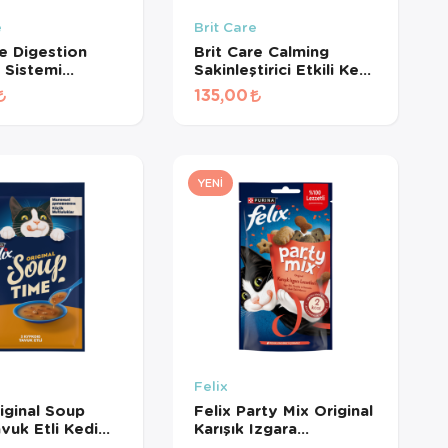
e
Brit Care
re Digestion
Brit Care Calming
m Sistemi
Sakinleştirici Etkili Kedi
yici Tahılsız
Ödül Maması 50gr
135,00
ül Maması 50gr
YENI
Felix
riginal Soup
Felix Party Mix Original
vuk Etli Kedi
Karışık Izgara
 48 Gr
Lezzetleri Kedi Ödül