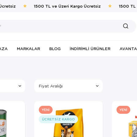
etsiz
1500 TL ve Üzeri Kargo Ücretsiz
1500 TL ve 
AZA
MARKALAR
BLOG
İNDIRIMLI ÜRÜNLER
AVANTA
Fiyat Aralığı
YENI
YENI
ÜCRETSIZ KARGO