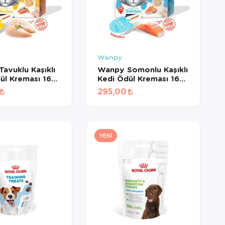
Wanpy
avuklu Kaşıklı
Wanpy Somonlu Kaşıklı
ül Kreması 16
Kedi Ödül Kreması 16
d
gr*10Ad
295,00
YENI