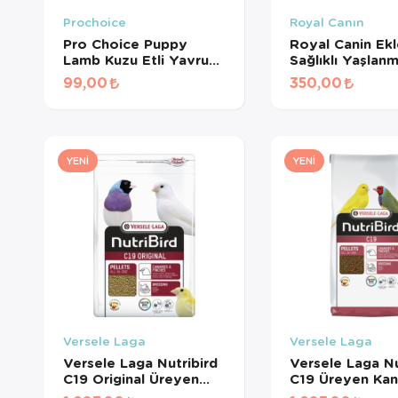
Prochoice
Royal Canın
Pro Choice Puppy
Royal Canin Ek
Lamb Kuzu Etli Yavru
Sağlıklı Yaşlan
Köpek Konservesi 400
Destekleyen
99,00
350,00
Gr
Tamamlayıcı Yet
Köpek Ödül Ma
240 Gr
YENI
YENI
Versele Laga
Versele Laga
Versele Laga Nutribird
Versele Laga Nu
C19 Original Üreyen
C19 Üreyen Kan
Kanaryalar Ve Finçler
Ve Finçler İçin 