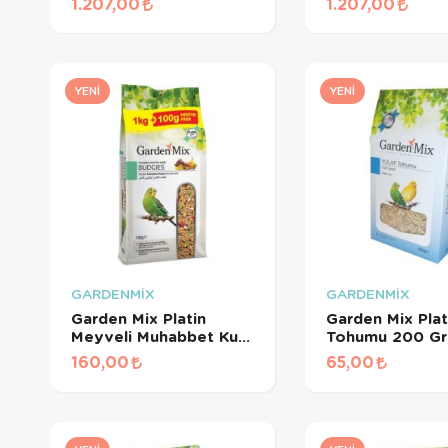
1.207,00
1.207,00
İçin Beyaz Pelet Yem 3
Pelet Yem 3 Kg
Kg
YENI
YENI
GARDENMİX
GARDENMİX
Garden Mix Platin
Garden Mix Plat
Meyveli Muhabbet Kuş
Tohumu 200 Gr
Yemi 1.1 Kg
160,00
65,00