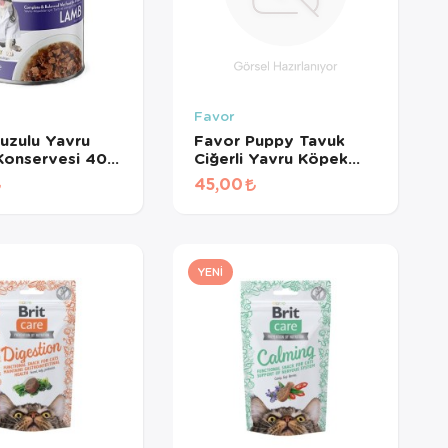
Favor
uzulu Yavru
Favor Puppy Tavuk
Konservesi 400
Ciğerli Yavru Köpek
Konservesi 400 Gr
45,00
YENI