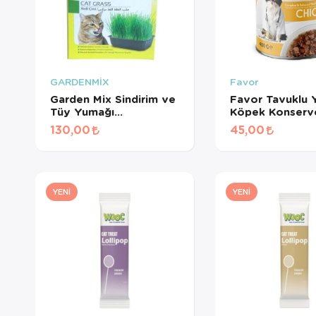
GARDENMİX
Favor
Garden Mix Sindirim ve
Favor Tavuklu Y
Tüy Yumağı
Köpek Konserv
Destekleyen Kedi Çimi
Gr
130,00
45,00
YENI
YENI