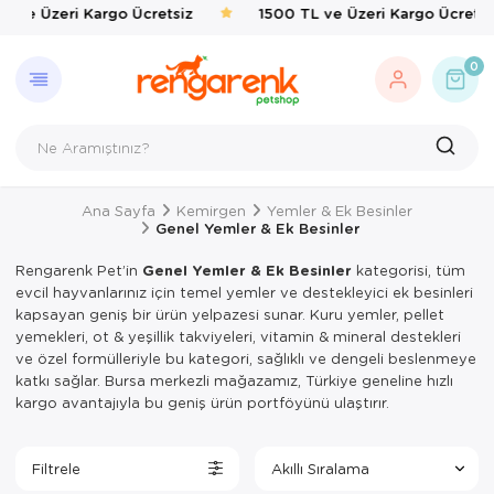
L ve Üzeri Kargo Ücretsiz
1500 TL ve Üzeri Kargo Ücretsiz
GERI DÖN
KEDI
KÖPEK
KUŞ
EVCIL 
BALIK
KAPLU
KEMIRG
ÇEVRE
0
Kedi
Kedi Taşıma 
Kedi Mamalar
Kafes & Yuva
Kedi Mama & 
Balık Yemleri
Yemler & Ek B
Bakım & Sağl
Haşere İlaçlar
Köpek
Kedi Mamalar
Köpek Mamal
Oyuncak & T
Ortak Kullanı
Yemler & Ek B
Kuş
Kedi Mama & 
Köpek Mama &
Sağlık & Bakı
Yemlik & Sul
Ana Sayfa
Kemirgen
Yemler & Ek Besinler
Evcil Hayvan
Kedi Kumları
Köpek Oyunca
Yem & Kraker
Genel Yemler & Ek Besinler
Balık
Kedi Hijyen 
Köpek Hijyen
Yemlik & Sul
Rengarenk Pet’in
Genel Yemler & Ek Besinler
kategorisi, tüm
evcil hayvanlarınız için temel yemler ve destekleyici ek besinleri
Kaplumbağa
Kedi Oyuncak
Köpek Elbisel
kapsayan geniş bir ürün yelpazesi sunar. Kuru yemler, pellet
yemekleri, ot & yeşillik takviyeleri, vitamin & mineral destekleri
Kemirgen
Kedi Aksesua
Köpek Eğitim
ve özel formülleriyle bu kategori, sağlıklı ve dengeli beslenmeye
katkı sağlar. Bursa merkezli mağazamız, Türkiye geneline hızlı
Çevre
Kedi Tırmal
Köpek Tasmal
kargo avantajıyla bu geniş ürün portföyünü ulaştırır.
Kedi Tuvaletl
Köpek Taşım
Filtrele