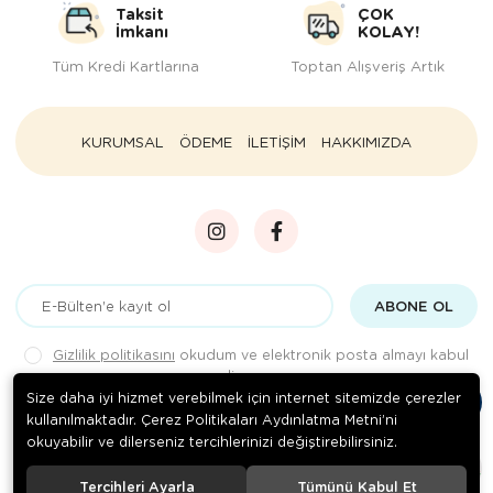
Taksit
ÇOK
İmkanı
KOLAY!
Tüm Kredi Kartlarına
Toptan Alışveriş Artık
KURUMSAL
ÖDEME
İLETİŞİM
HAKKIMIZDA
ABONE OL
Gizlilik politikasını
okudum ve elektronik posta almayı kabul
ediyorum.
Size daha iyi hizmet verebilmek için internet sitemizde çerezler
kullanılmaktadır. Çerez Politikaları Aydınlatma Metni’ni
okuyabilir ve dilerseniz tercihlerinizi değiştirebilirsiniz.
© 2020
Rengarenk Pet Shop
. Tüm hakları saklıdır.
Tercihleri Ayarla
Tümünü Kabul Et