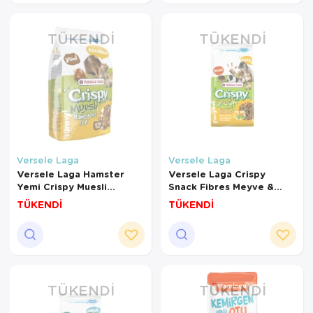
TÜKENDI
TÜKENDI
Versele Laga
Versele Laga
Versele Laga Hamster
Versele Laga Crispy
Yemi Crispy Muesli
Snack Fibres Meyve &
Hamster&Co 400 Gr
Sebzeli Zengin
TÜKENDİ
TÜKENDİ
Atıştırmalık 650 Gr
TÜKENDI
TÜKENDI