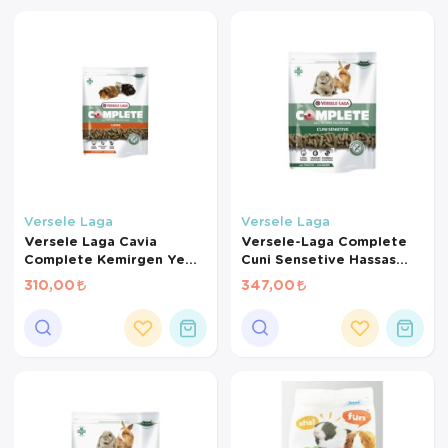
Kedi Yataklar
Köpek Yatakl
Versele Laga
Versele Laga
Versele Laga Cavia
Versele-Laga Complete
Complete Kemirgen Yemi
Cuni Sensetive Hassas
500 Gr
Tavşanlar İçin Pelet Yem
310,00
347,00
500 Gr