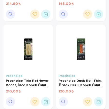
Kolajen Kemik Köpek
Sargılı Kalsiyum Kemik
214,90
145,00
Ödülü 3 parça
Köpek Ödülü 7 parça
Prochoice
Prochoice
Prochoice Thin Retriever
Prochoice Duck Roll Thin,
Bones, İnce Köpek Ödül
Ördek Derili Köpek Ödül
Kemiği 6 parça
Çubuğu 2 parça
210,00
120,00