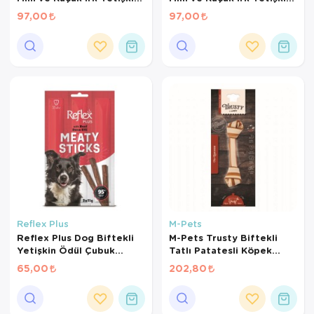
Köpek Ödül Maması 150 Gr
Köpek Ödül Maması 150 Gr
97,00
97,00
Reflex Plus
M-Pets
Reflex Plus Dog Biftekli
M-Pets Trusty Biftekli
Yetişkin Ödül Çubuk
Tatlı Patatesli Köpek
3*11Gr
Kemiği 20cm 100gr
65,00
202,80