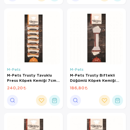
M-Pets
M-Pets
M-Pets Trusty Tavuklu
M-Pets Trusty Biftekli
Press Köpek Kemiği 7cm
Düğümlü Köpek Kemiği
140gr 7li Paket
20cm 85gr
240,20
186,80