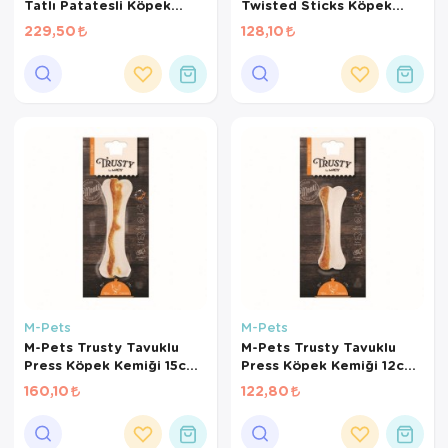
Tatlı Patatesli Köpek
Twisted Sticks Köpek
Kemiği 7cm 140gr 7li
Kemiği 12cm 55gr 10lu
229,50
128,10
Paket
Paket
M-Pets
M-Pets
M-Pets Trusty Tavuklu
M-Pets Trusty Tavuklu
Press Köpek Kemiği 15cm
Press Köpek Kemiği 12cm
85gr
55gr
160,10
122,80