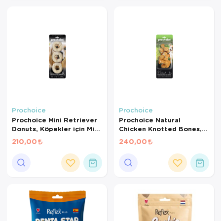
Prochoice
Prochoice
Prochoice Mini Retriever
Prochoice Natural
Donuts, Köpekler için Mini
Chicken Knotted Bones,
Donut Ödül Maması 3
Tavuk Etli Düğümlü Köpek
210,00
240,00
parça
Ödül Kemiği 7 parça