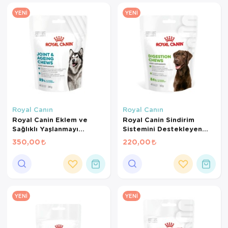
Kedi Yataklar
Köpek Yatakl
YENI
YENI
Royal Canın
Royal Canın
Royal Canin Eklem ve
Royal Canin Sindirim
Sağlıklı Yaşlanmayı
Sistemini Destekleyen
Destekleyen Tamamlayıcı
Tamamlayıcı Yetişkin
350,00
220,00
Yetişkin Köpek Ödül
Köpek Ödül Maması 160
Maması 240 Gr
Gr
YENI
YENI