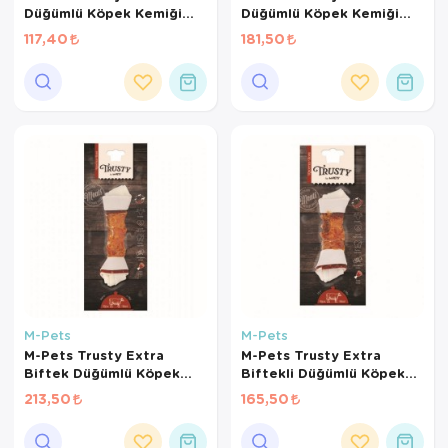
Düğümlü Köpek Kemiği
Düğümlü Köpek Kemiği
12cm 45gr
6cm 84gr 7li Paket
117,40
181,50
M-Pets
M-Pets
M-Pets Trusty Extra
M-Pets Trusty Extra
Biftek Düğümlü Köpek
Biftekli Düğümlü Köpek
Kemiği 20cm 100gr
Kemiği 15cm 75gr
213,50
165,50