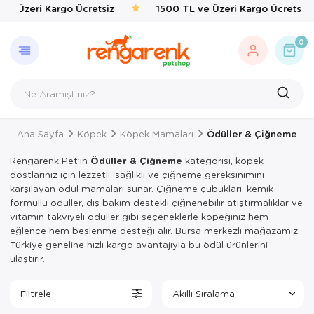
e Üzeri Kargo Ücretsiz
1500 TL ve Üzeri Kargo Ücretsiz
GERI DÖN
KEDI
KÖPEK
KUŞ
EVCIL 
BALIK
KAPLU
KEMIRG
ÇEVRE
0
Kedi
Kedi Taşıma 
Kedi Mamalar
Kafes & Yuva
Kedi Mama & 
Balık Yemleri
Yemler & Ek B
Bakım & Sağl
Haşere İlaçlar
Köpek
Kedi Mamalar
Köpek Mamal
Oyuncak & T
Ortak Kullanı
Yemler & Ek B
Kuş
Kedi Mama & 
Köpek Mama &
Sağlık & Bakı
Yemlik & Sul
Ana Sayfa
Köpek
Köpek Mamaları
Ödüller & Çiğneme
Evcil Hayvan
Kedi Kumları
Köpek Oyunca
Yem & Kraker
Rengarenk Pet’in
Ödüller & Çiğneme
kategorisi, köpek
Balık
Kedi Hijyen 
Köpek Hijyen
Yemlik & Sul
dostlarınız için lezzetli, sağlıklı ve çiğneme gereksinimini
karşılayan ödül mamaları sunar. Çiğneme çubukları, kemik
Kaplumbağa
Kedi Oyuncak
Köpek Elbisel
formüllü ödüller, diş bakım destekli çiğnenebilir atıştırmalıklar ve
vitamin takviyeli ödüller gibi seçeneklerle köpeğiniz hem
Kemirgen
Kedi Aksesua
Köpek Eğitim
eğlence hem beslenme desteği alır. Bursa merkezli mağazamız,
Türkiye geneline hızlı kargo avantajıyla bu ödül ürünlerini
Çevre
Kedi Tırmal
Köpek Tasmal
ulaştırır.
Kedi Tuvaletl
Köpek Taşım
Filtrele