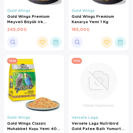
Kedi Yataklar
Köpek Yatakl
Gold Wings
Gold Wings
Gold Wings Premium
Gold Wings Premium
Meyveli Büyük Irk
Kanarya Yemi 1 Kg
Papağan Yemi 1000 Gr
245,00
185,00
YENI
YENI
Gold Wings
Versele Laga
Gold Wings Classic
Versele Laga Nutribird
Muhabbet Kuşu Yemi 400
Gold Patee Ballı Yumurtalı