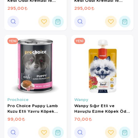
Kedi Ödül Kreması 16
Kedi Ödül Kreması 16
gr*10Ad
gr*10Ad
295,00
295,00
YENI
YENI
Prochoice
Wanpy
Pro Choice Puppy Lamb
Wanpy Sığır Etli ve
Kuzu Etli Yavru Köpek
Havuçlu Ezme Köpek Ödül
Konservesi 400 Gr
Maması 90 Gr
99,00
70,00