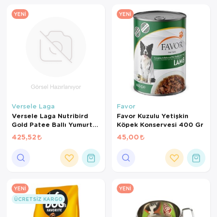
YENI
YENI
Versele Laga
Favor
Versele Laga Nutribird
Favor Kuzulu Yetişkin
Gold Patee Ballı Yumurtalı
Köpek Konservesi 400 Gr
Kanarya Maması (1 KG
425,52
45,00
BÖLÜNMÜŞ)
YENI
YENI
ÜCRETSIZ KARGO