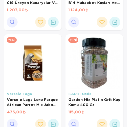
C19 Üreyen Kanaryalar Ve
B14 Muhabbet Kuşları Ve
Finçler İçin Meyveli Pelet
Mini Paraketler İçin
1.207,00
1.124,00
Yem 3 Kg
Meyveli Pelet Yem 3 Kg
YENI
YENI
Versele Laga
GARDENMİX
Versele Laga Loro Parque
Garden Mix Platin Grit Kuş
African Parrot Mix Jako
Kumu 400 Gr
Papağanı Yemi 1 Kg
475,00
115,00