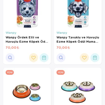
Wanpy
Wanpy
Wanpy Ördek Etli ve
Wanpy Tavuklu ve Havuçlu
Havuçlu Ezme Köpek Ödül
Ezme Köpek Ödül Maması
Maması 90 Gr
90 Gr
70,00
70,00
YENI
YENI