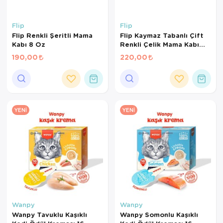
Flip
Flip
Flip Renkli Şeritli Mama
Flip Kaymaz Tabanlı Çift
Kabı 8 Oz
Renkli Çelik Mama Kabı
240 ml
190,00
220,00
YENI
YENI
Wanpy
Wanpy
Wanpy Tavuklu Kaşıklı
Wanpy Somonlu Kaşıklı