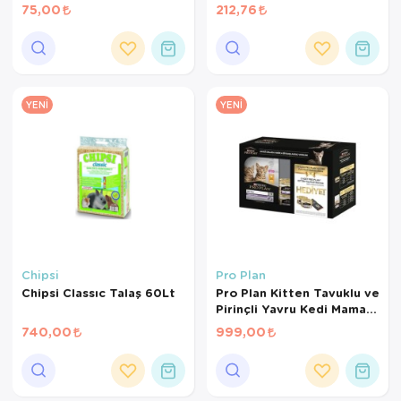
Gr
Kanarya Maması (500 GR
75,00
212,76
BÖLÜNMÜŞ)
YENI
YENI
Chipsi
Pro Plan
Chipsi Classıc Talaş 60Lt
Pro Plan Kitten Tavuklu ve
Pirinçli Yavru Kedi Maması
1,5 Kg+2*85Gr
740,00
999,00