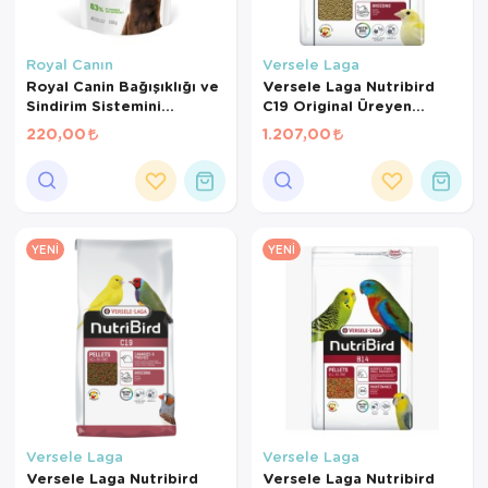
Royal Canın
Versele Laga
Royal Canin Bağışıklığı ve
Versele Laga Nutribird
Sindirim Sistemini
C19 Original Üreyen
Destekleyen Tamamlayıcı
Kanaryalar Ve Finçler İçin
220,00
1.207,00
Yavru Köpek Ödül Maması
Beyaz Pelet Yem 3 Kg
100 Gr
YENI
YENI
Versele Laga
Versele Laga
Versele Laga Nutribird
Versele Laga Nutribird