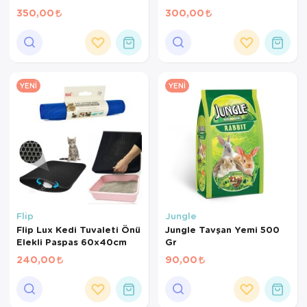
720 ml
480 ml
350,00
300,00
YENI
YENI
Flip
Jungle
Flip Lux Kedi Tuvaleti Önü
Jungle Tavşan Yemi 500
Elekli Paspas 60x40cm
Gr
240,00
90,00