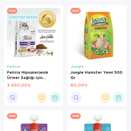
YENI
YENI
ÜCRETSIZ KARGO
Felicia
Jungle
Felicia Hipoalerjenik
Jungle Hamster Yemi 500
Üriner Sağlığı için
Gr
Somonlu Düşük Tahıllı
3.450,00
80,00
Kısırlaştırılmış Kedi
Maması 12 Kg
YENI
YENI