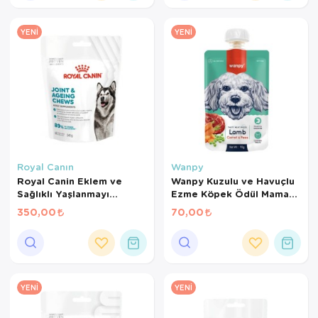
YENI
YENI
Royal Canın
Wanpy
Royal Canin Eklem ve
Wanpy Kuzulu ve Havuçlu
Sağlıklı Yaşlanmayı
Ezme Köpek Ödül Maması
Destekleyen Tamamlayıcı
90 Gr
350,00
70,00
Yetişkin Köpek Ödül
Maması 240 Gr
YENI
YENI