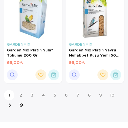
GARDENMİX
GARDENMİX
Garden Mix Platin Yulaf
Garden Mix Platin Yavru
Tohumu 200 Gr
Muhabbet Kuşu Yemi 500
Gr
65,00
95,00
1
2
3
4
5
6
7
8
9
10