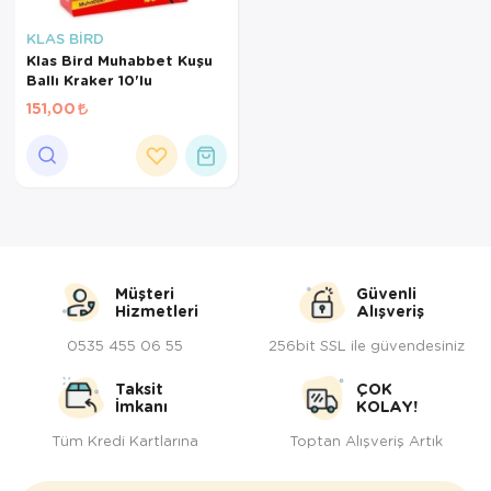
Kedi Yataklar
Köpek Yatakl
KLAS BİRD
Klas Bird Muhabbet Kuşu
Ballı Kraker 10'lu
151,00
Müşteri
Güvenli
Hizmetleri
Alışveriş
0535 455 06 55
256bit SSL ile güvendesiniz
Taksit
ÇOK
İmkanı
KOLAY!
Tüm Kredi Kartlarına
Toptan Alışveriş Artık