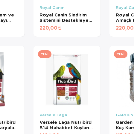
Royal Canın
Royal C
lem ve
Royal Canin Sindirim
Royal C
mayı
Sistemini Destekleyen
Amaçlı
Tamamlayıcı Yetişkin
Maması 
220,00
220,00
işkin
Köpek Ödül Maması
ması
160 Gr
YENI
YENI
Versele Laga
GARDEN
tribird
Versele Laga Nutribird
Garden 
aryalar
B14 Muhabbet Kuşları
Kuş Ku
Meyveli
Ve Mini Paraketler İçin