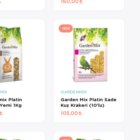
160,00
YENI
MİX
GARDENMİX
ix Platin
Garden Mix Platin Sade
Yemi 1Kg
Kuş Krakeri (10'lu)
105,00