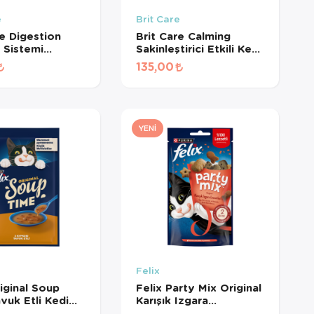
e
Brit Care
re Digestion
Brit Care Calming
m Sistemi
Sakinleştirici Etkili Kedi
yici Tahılsız
Ödül Maması 50gr
135,00
ül Maması 50gr
YENI
Felix
riginal Soup
Felix Party Mix Original
vuk Etli Kedi
Karışık Izgara
 48 Gr
Lezzetleri Kedi Ödül