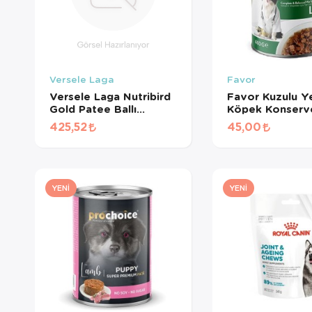
Versele Laga
Favor
Versele Laga Nutribird
Favor Kuzulu Ye
Gold Patee Ballı
Köpek Konserv
Yumurtalı Kanarya
Gr
425,52
45,00
Maması (1 KG
BÖLÜNMÜŞ)
YENI
YENI