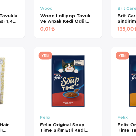
Wooc
Brit Car
Tavuklu
Wooc Lollipop Tavuk
Brit Ca
sı 1,4
ve Arpalı Kedi Ödül
Sindiri
Maması 1,4 Gr
Destekle
0,01
135,00
Kedi Öd
YENI
YENI
Felix
Felix
Hair
Felix Original Soup
Felix O
lı
Time Sığır Etli Kedi
Time Ta
sız Kedi
Çorbası 48 Gr
Çorbası