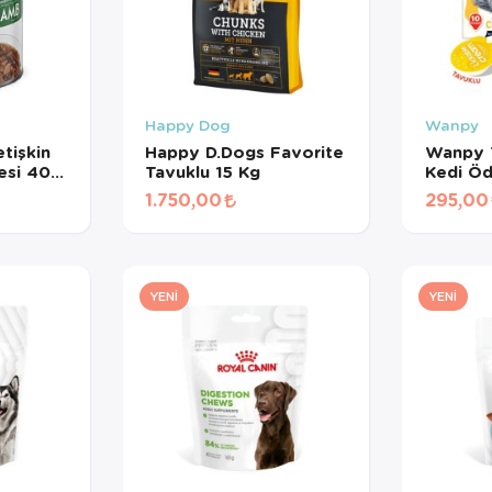
Happy Dog
Wanpy
tişkin
Happy D.Dogs Favorite
Wanpy T
esi 400
Tavuklu 15 Kg
Kedi Öd
gr*10A
1.750,00
295,00
YENI
YENI