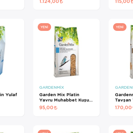
1.124,00
115,00
Meyveli Pelet Yem 3
Kg
YENI
YENI
GARDENMİX
GARDEN
in Yulaf
Garden Mix Platin
Gardenm
Yavru Muhabbet Kuşu
Tavşan 
Yemi 500 Gr
95,00
170,00