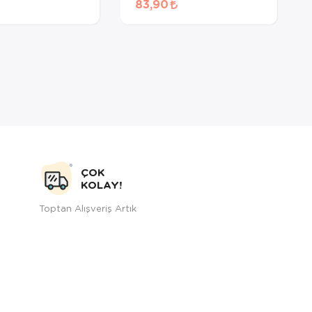
83,90
Maması 60 Gr
ÇOK
KOLAY!
Toptan Alışveriş Artık