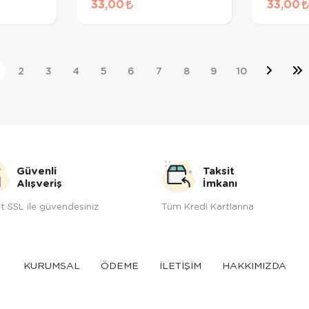
33,00
33,00
gr
2
3
4
5
6
7
8
9
10
Güvenli
Taksit
Alışveriş
İmkanı
t SSL ile güvendesiniz
Tüm Kredi Kartlarına
KURUMSAL
ÖDEME
İLETİŞİM
HAKKIMIZDA