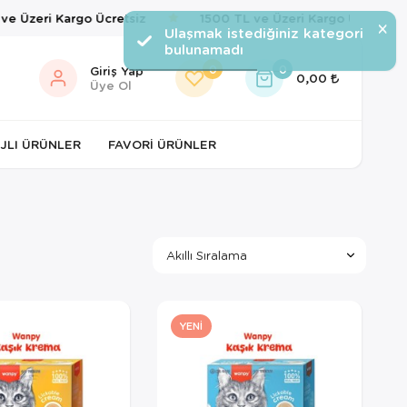
 Üzeri Kargo Ücretsiz
1500 TL ve Üzeri Kargo Ücretsiz
×
Ulaşmak istediğiniz kategori
bulunamadı
0
0
Giriş Yap
0,00
Üye Ol
JLI ÜRÜNLER
FAVORI ÜRÜNLER
YENI