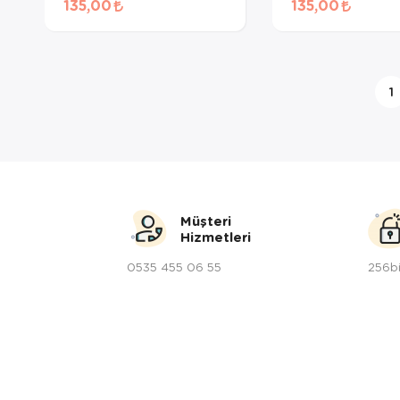
135,00
135,00
Maması 50 Gr
Ödül Maması 50
1
Müşteri
Hizmetleri
0535 455 06 55
256bi