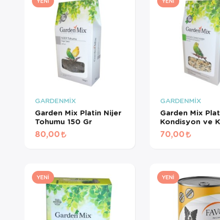
YENI
YENI
GARDENMİX
GARDENMİX
Garden Mix Platin Nijer
Garden Mix Plat
Tohumu 150 Gr
Kondisyon ve Kız
Yem 150 Gr
80,00
70,00
YENI
YENI