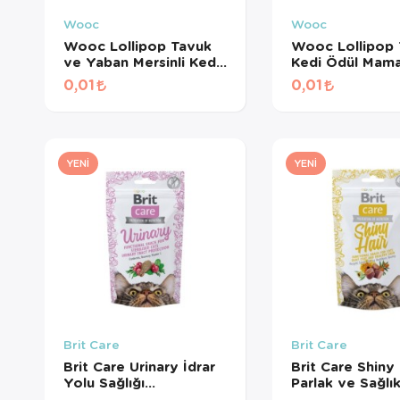
Wooc
Wooc
Wooc Lollipop Tavuk
Wooc Lollipop 
ve Yaban Mersinli Kedi
Kedi Ödül Mama
Ödül Maması 1,4 Gr
Gr
0,01
0,01
YENI
YENI
Brit Care
Brit Care
Brit Care Urinary İdrar
Brit Care Shiny 
Yolu Sağlığı
Parlak ve Sağlık
Destekleyici Kedi Ödül
Tüyler için Tahıl