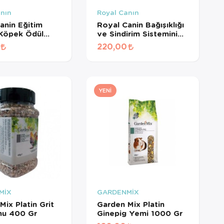
anın
Royal Canın
anin Eğitim
Royal Canin Bağışıklığı
 Köpek Ödül
ve Sindirim Sistemini
110 Gr
Destekleyen
220,00
Tamamlayıcı Yavru
Köpek Ödül Maması
100 Gr
YENI
MİX
GARDENMİX
Mix Platin Grit
Garden Mix Platin
mu 400 Gr
Ginepig Yemi 1000 Gr