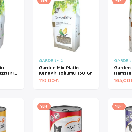
YENI
YENI
GARDENMİX
GARDEN
in
Garden Mix Platin
Garden 
ıştırıcı
Kenevir Tohumu 150 Gr
Hamster
110,00
165,00
YENI
YENI