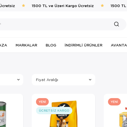
etsiz
1500 TL ve Üzeri Kargo Ücretsiz
1500 TL ve
AZA
MARKALAR
BLOG
İNDIRIMLI ÜRÜNLER
AVANTA
Fiyat Aralığı
YENI
YENI
ÜCRETSIZ KARGO