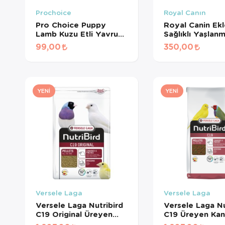
Prochoice
Royal Canın
Pro Choice Puppy
Royal Canin Ek
Lamb Kuzu Etli Yavru
Sağlıklı Yaşlan
Köpek Konservesi 400
Destekleyen
99,00
350,00
Gr
Tamamlayıcı Yet
Köpek Ödül Ma
240 Gr
YENI
YENI
Versele Laga
Versele Laga
Versele Laga Nutribird
Versele Laga Nu
C19 Original Üreyen
C19 Üreyen Kan
Kanaryalar Ve Finçler
Ve Finçler İçin 