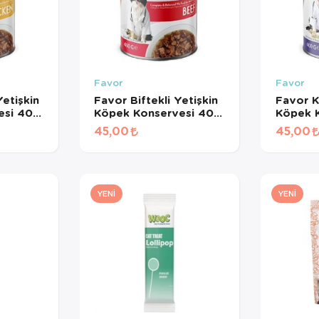
Favor
Favor
etişkin
Favor Biftekli Yetişkin
Favor K
esi 400
Köpek Konservesi 400
Köpek 
Gr
Gr
45,00
45,00
YENI
YENI