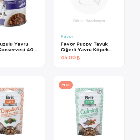
Favor
uzulu Yavru
Favor Puppy Tavuk
Konservesi 400
Ciğerli Yavru Köpek
Konservesi 400 Gr
45,00
YENI