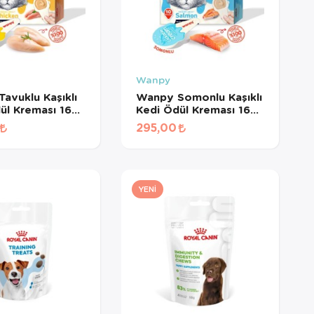
Wanpy
avuklu Kaşıklı
Wanpy Somonlu Kaşıklı
ül Kreması 16
Kedi Ödül Kreması 16
d
gr*10Ad
295,00
YENI