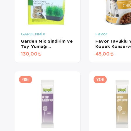
GARDENMİX
Favor
Garden Mix Sindirim ve
Favor Tavuklu Y
Tüy Yumağı
Köpek Konserv
Destekleyen Kedi Çimi
Gr
130,00
45,00
YENI
YENI