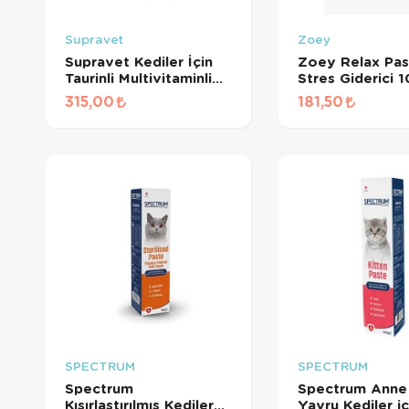
Supravet
Zoey
Supravet Kediler İçin
Zoey Relax Pas
Taurinli Multivitaminli
Stres Giderici 
Kedi Malt Paste 100 gr
315,00
181,50
SPECTRUM
SPECTRUM
Spectrum
Spectrum Anne
Kısırlaştırılmış Kediler
Yavru Kediler iç