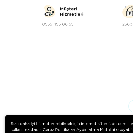
Müşteri
Hizmetleri
0535 455 06 55
256bi
Size daha iyi hizmet verebilmek için internet sitemizde çerezle
kullanılmaktadır. Çerez Politikaları Aydınlatma Metni’ni okuyabil