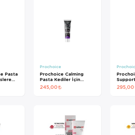
Prochoice
Prochoi
ne Pasta
Prochoice Calming
Procho
üslere
Pasta Kediler İçin
Support
Gıda
Sakinleştirici Gıda
İçin Bağ
245,00
295,00
l
Takviyesi 100 ml
Destekl
Takviye