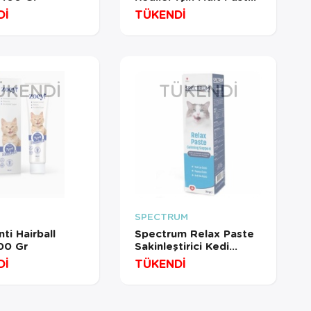
100 Gr
Dİ
TÜKENDİ
ÜKENDI
TÜKENDI
SPECTRUM
ti Hairball
Spectrum Relax Paste
00 Gr
Sakinleştirici Kedi
Vitamin Macunu 30 Gr
Dİ
TÜKENDİ