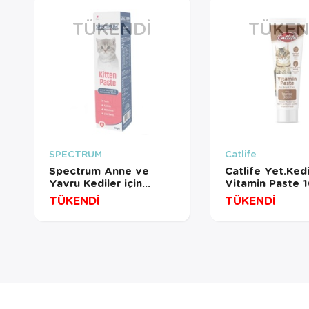
TÜKENDI
TÜKEN
SPECTRUM
Catlife
Spectrum Anne ve
Catlife Yet.Ked
Yavru Kediler için
Vitamin Paste 
Multivitamin Malt
TÜKENDİ
TÜKENDİ
Macunu 30 Gr