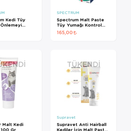
UM
SPECTRUM
um Kedi Tüy
Spectrum Malt Paste
 Önlemeyi
Tüy Yumağı Kontrol
eyen Malt
Kedi Macunu 100 Gr
165,00
 30 Gr
ÜKENDI
TÜKENDI
r
Supravet
 Malt Kedi
Supravet Anti Hairball
 100 Gr
Kediler İçin Malt Paste