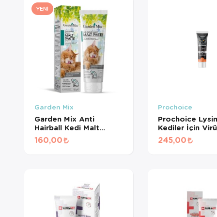
YENI
Garden Mix
Prochoice
Garden Mix Anti
Prochoice Lysi
Hairball Kedi Malt
Kediler İçin Vir
Macunu 100 Gr
Karşı Savunma 
160,00
245,00
Takviyesi 100 m