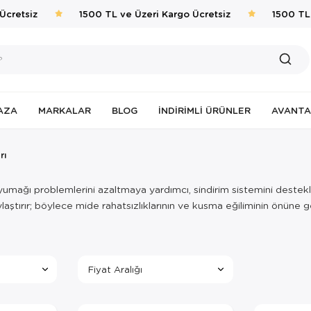
retsiz
1500 TL ve Üzeri Kargo Ücretsiz
1500 TL v
AZA
MARKALAR
BLOG
İNDIRIMLI ÜRÜNLER
AVANTA
rı
yumağı problemlerini azaltmaya yardımcı, sindirim sistemini destekley
aylaştırır; böylece mide rahatsızlıklarının ve kusma eğiliminin önün
Fiyat Aralığı