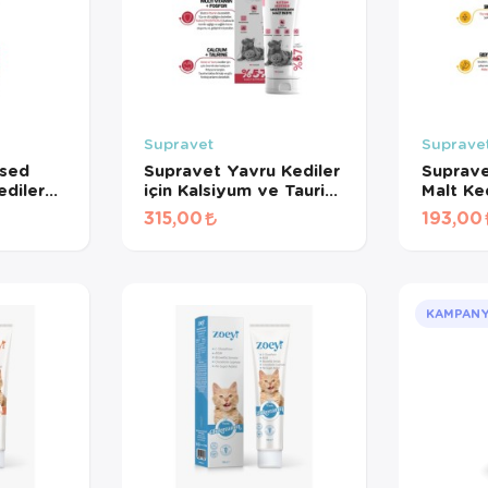
Supravet
Suprave
ised
Supravet Yavru Kediler
Suprave
ediler
için Kalsiyum ve Taurinli
Malt Ke
 100 Gr
Multi Vitamin Kedi Malt
315,00
193,00
Paste 100 Gr
KAMPAN