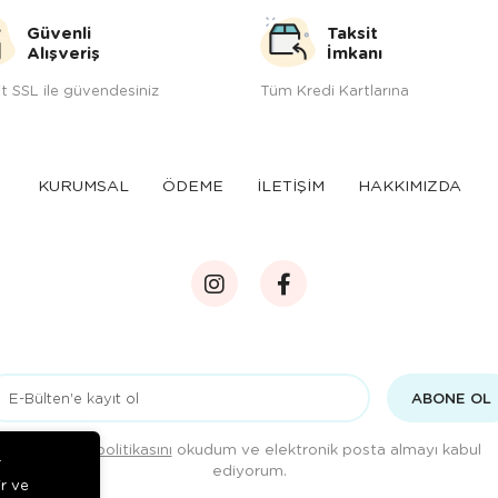
Güvenli
Taksit
Alışveriş
İmkanı
t SSL ile güvendesiniz
Tüm Kredi Kartlarına
KURUMSAL
ÖDEME
İLETİŞİM
HAKKIMIZDA
ABONE OL
Gizlilik politikasını
okudum ve elektronik posta almayı kabul
r
ediyorum.
ir ve