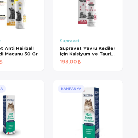
t
Supravet
t Anti Hairball
Supravet Yavru Kediler
di Macunu 30 Gr
için Kalsiyum ve Taurinli
Multi Vitamin Kedi Malt
193,00
Paste 30 Gr
YA
KAMPANYA