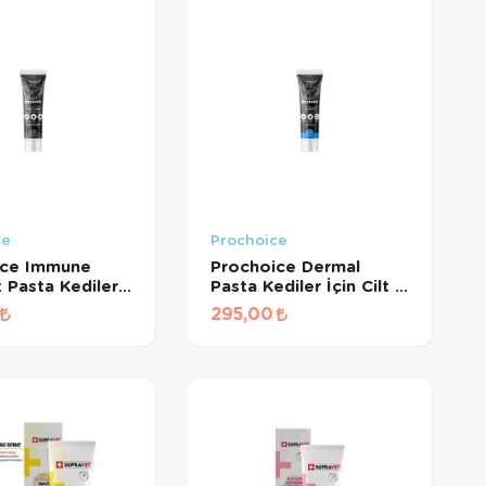
ce
Prochoice
ice Immune
Prochoice Dermal
 Pasta Kediler
Pasta Kediler İçin Cilt &
ışıklık
Tüy Bakımı Gıda
295,00
eyici Gıda
Takviyesi 100 ml
si 100 ml