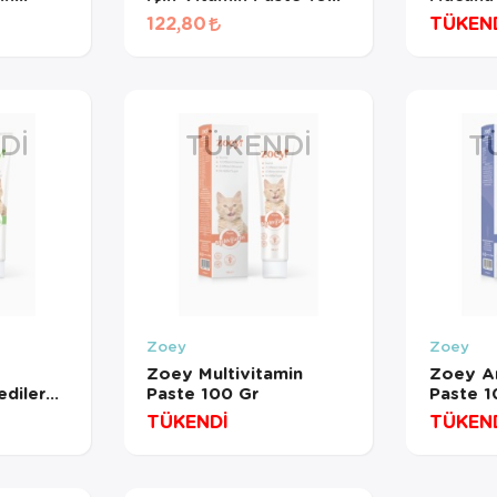
lt
Ml
122,80
TÜKEN
DI
TÜKENDI
T
Zoey
Zoey
Zoey Multivitamin
Zoey An
ediler
Paste 100 Gr
Paste 1
Gr
TÜKENDİ
TÜKEN