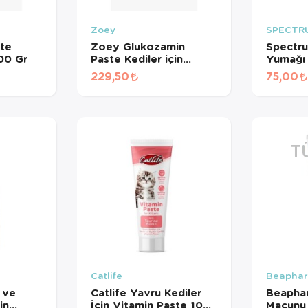
Zoey
SPECTR
te
Zoey Glukozamin
Spectr
100 Gr
Paste Kediler için
Yumağı
Eklem Sağlığını
Destekl
229,50
75,00
Desteleyen Malt Paste
Macunu
100 gr
T
Catlife
Beapha
 ve
Catlife Yavru Kediler
Beaphar
in
İçin Vitamin Paste 100
Macunu