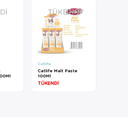
DI
TÜKENDI
Catlife
i
Catlife Malt Paste
100Ml
100Ml
TÜKENDİ