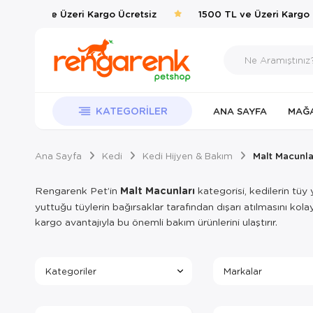
500 TL ve Üzeri Kargo Ücretsiz
1500 TL ve Üzeri Kargo Üc
KATEGORILER
ANA SAYFA
MAĞ
Ana Sayfa
Kedi
Kedi Hijyen & Bakım
Malt Macunla
Rengarenk Pet’in
Malt Macunları
kategorisi, kedilerin tüy 
yuttuğu tüylerin bağırsaklar tarafından dışarı atılmasını kol
kargo avantajıyla bu önemli bakım ürünlerini ulaştırır.
Kategoriler
Markalar