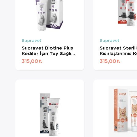
Supravet
Supravet
Supravet Biotine Plus
Supravet Steril
Kediler İçin Tüy Sağlığı
Kısırlaştırılmış K
Güçlendirici Malt Paste
için Malt Paste
315,00
315,00
100 Gr