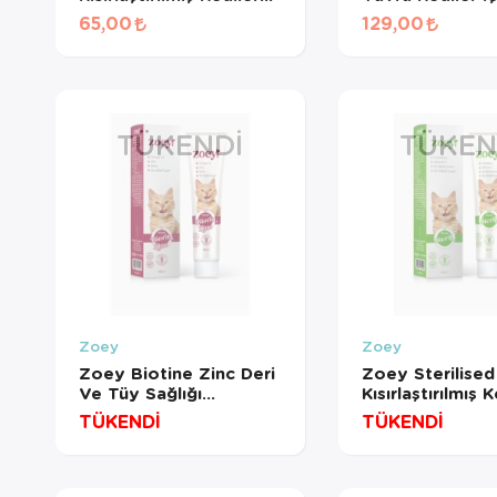
İçin Vitamin ve
Multivitamin Ma
65,00
129,00
Mineralli Malt Macunu
Macunu 100 Gr
30 Gr
TÜKENDI
TÜKEN
Zoey
Zoey
Zoey Biotine Zinc Deri
Zoey Sterilised
Ve Tüy Sağlığı
Kısırlaştırılmış K
Gelişimini Destekleyici
İçin Paste 100 
TÜKENDİ
TÜKENDİ
Paste 100 Gr