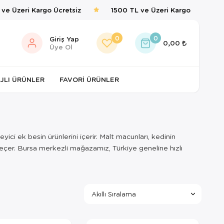
e Üzeri Kargo Ücretsiz
1500 TL ve Üzeri Kargo Ücretsiz
0
0
Giriş Yap
0,00
Üye Ol
JLI ÜRÜNLER
FAVORI ÜRÜNLER
ici ek besin ürünlerini içerir. Malt macunları, kedinin
e geçer. Bursa merkezli mağazamız, Türkiye geneline hızlı