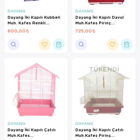
Kedi Yataklar
Köpek Yatakl
DAYANG
DAYANG
Dayang İki Kapılı Kubbeli
Dayang İki Kapılı Davul
Muh. Kafes Renkli
Muh.Kafes Pirinç
30*23*39
30X23X39
600,00
725,00
TÜKENDI
DAYANG
DAYANG
Dayang İki Kapılı Çatılı
Dayang İki Kapılı Çatılı
Muh.Kafes
Muh.Kafes Pirinç