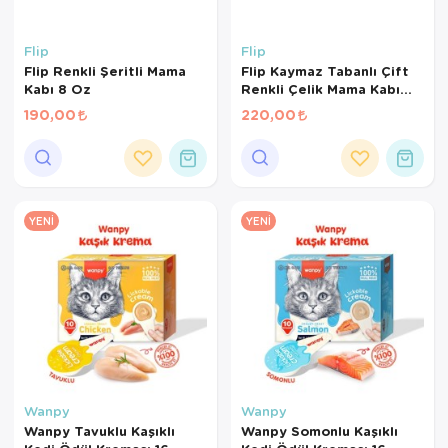
Flip
Flip
Flip Renkli Şeritli Mama
Flip Kaymaz Tabanlı Çift
Kabı 8 Oz
Renkli Çelik Mama Kabı
240 ml
190,00
220,00
YENI
YENI
Wanpy
Wanpy
Wanpy Tavuklu Kaşıklı
Wanpy Somonlu Kaşıklı