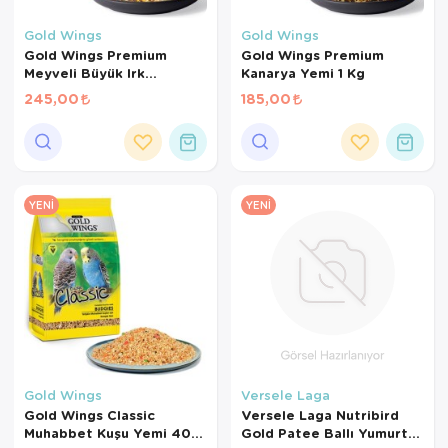
Kedi Yataklar
Köpek Yatakl
Gold Wings
Gold Wings
Gold Wings Premium
Gold Wings Premium
Meyveli Büyük Irk
Kanarya Yemi 1 Kg
Papağan Yemi 1000 Gr
245,00
185,00
YENI
YENI
Gold Wings
Versele Laga
Gold Wings Classic
Versele Laga Nutribird
Muhabbet Kuşu Yemi 400
Gold Patee Ballı Yumurtalı