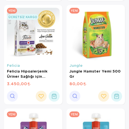
YENI
YENI
ÜCRETSIZ KARGO
Felicia
Jungle
Felicia Hipoalerjenik
Jungle Hamster Yemi 500
Üriner Sağlığı için
Gr
Somonlu Düşük Tahıllı
3.450,00
80,00
Kısırlaştırılmış Kedi
Maması 12 Kg
YENI
YENI