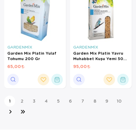
GARDENMİX
GARDENMİX
Garden Mix Platin Yulaf
Garden Mix Platin Yavru
Tohumu 200 Gr
Muhabbet Kuşu Yemi 500
Gr
65,00
95,00
1
2
3
4
5
6
7
8
9
10