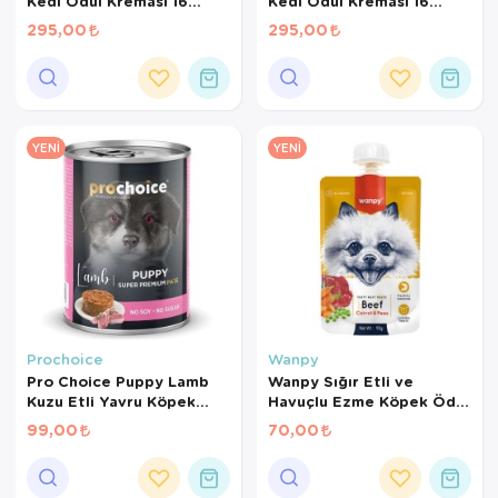
Kedi Ödül Kreması 16
Kedi Ödül Kreması 16
gr*10Ad
gr*10Ad
295,00
295,00
YENI
YENI
Prochoice
Wanpy
Pro Choice Puppy Lamb
Wanpy Sığır Etli ve
Kuzu Etli Yavru Köpek
Havuçlu Ezme Köpek Ödül
Konservesi 400 Gr
Maması 90 Gr
99,00
70,00