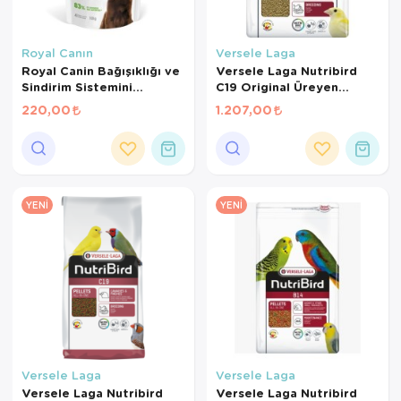
Royal Canın
Versele Laga
Royal Canin Bağışıklığı ve
Versele Laga Nutribird
Sindirim Sistemini
C19 Original Üreyen
Destekleyen Tamamlayıcı
Kanaryalar Ve Finçler İçin
220,00
1.207,00
Yavru Köpek Ödül Maması
Beyaz Pelet Yem 3 Kg
100 Gr
YENI
YENI
Versele Laga
Versele Laga
Versele Laga Nutribird
Versele Laga Nutribird