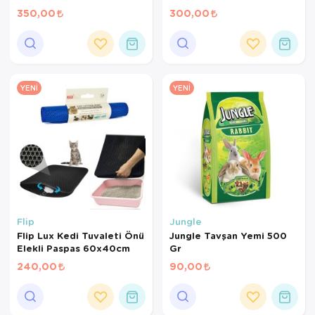
720 ml
480 ml
350,00
300,00
YENI
YENI
Flip
Jungle
Flip Lux Kedi Tuvaleti Önü
Jungle Tavşan Yemi 500
Elekli Paspas 60x40cm
Gr
240,00
90,00