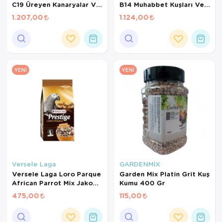
C19 Üreyen Kanaryalar Ve
B14 Muhabbet Kuşları Ve
Finçler İçin Meyveli Pelet
Mini Paraketler İçin
1.207,00
1.124,00
Yem 3 Kg
Meyveli Pelet Yem 3 Kg
YENI
YENI
Versele Laga
GARDENMİX
Versele Laga Loro Parque
Garden Mix Platin Grit Kuş
African Parrot Mix Jako
Kumu 400 Gr
Papağanı Yemi 1 Kg
475,00
115,00