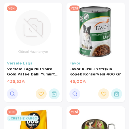
YENI
YENI
Versele Laga
Favor
Versele Laga Nutribird
Favor Kuzulu Yetişkin
Gold Patee Ballı Yumurtalı
Köpek Konservesi 400 Gr
Kanarya Maması (1 KG
425,52
45,00
BÖLÜNMÜŞ)
YENI
YENI
ÜCRETSIZ KARGO