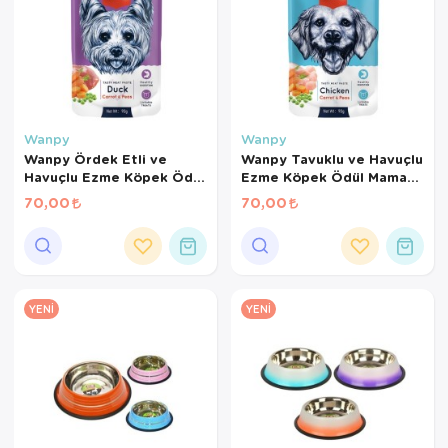
Wanpy
Wanpy
Wanpy Ördek Etli ve
Wanpy Tavuklu ve Havuçlu
Havuçlu Ezme Köpek Ödül
Ezme Köpek Ödül Maması
Maması 90 Gr
90 Gr
70,00
70,00
YENI
YENI