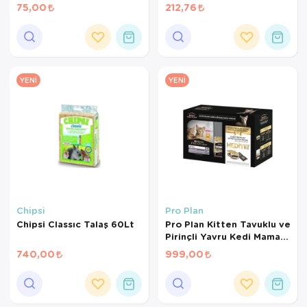
Gr
Kanarya Maması (500 GR
75,00
212,76
BÖLÜNMÜŞ)
YENI
YENI
Chipsi
Pro Plan
Chipsi Classıc Talaş 60Lt
Pro Plan Kitten Tavuklu ve
Pirinçli Yavru Kedi Maması
1,5 Kg+2*85Gr
740,00
999,00