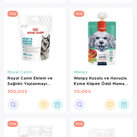
YENI
YENI
Royal Canın
Wanpy
Royal Canin Eklem ve
Wanpy Kuzulu ve Havuçlu
Sağlıklı Yaşlanmayı
Ezme Köpek Ödül Maması
Destekleyen Tamamlayıcı
90 Gr
350,00
70,00
Yetişkin Köpek Ödül
Maması 240 Gr
YENI
YENI