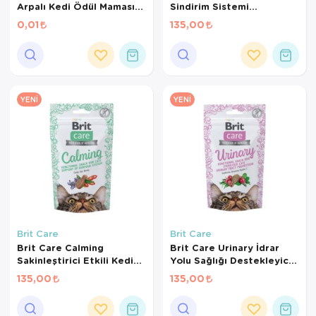
Arpalı Kedi Ödül Maması
Sindirim Sistemi
1,4 Gr
Destekleyici Tahılsız Kedi
0,01
135,00
Ödül Maması 50gr
YENI
YENI
Brit Care
Brit Care
Brit Care Calming
Brit Care Urinary İdrar
Sakinleştirici Etkili Kedi
Yolu Sağlığı Destekleyici
Ödül Maması 50gr
Kedi Ödül Maması 50 Gr
135,00
135,00