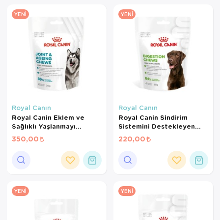
YENI
YENI
Royal Canın
Royal Canın
Royal Canin Eklem ve
Royal Canin Sindirim
Sağlıklı Yaşlanmayı
Sistemini Destekleyen
Destekleyen Tamamlayıcı
Tamamlayıcı Yetişkin
350,00
220,00
Yetişkin Köpek Ödül
Köpek Ödül Maması 160
Maması 240 Gr
Gr
YENI
YENI