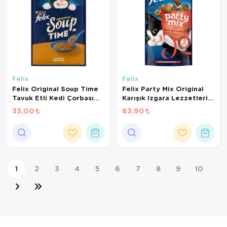
Felix
Felix
Felix Original Soup Time
Felix Party Mix Original
Tavuk Etli Kedi Çorbası
Karışık Izgara Lezzetleri
48 Gr
Kedi Ödül Maması 60 Gr
33,00
83,90
1
2
3
4
5
6
7
8
9
10