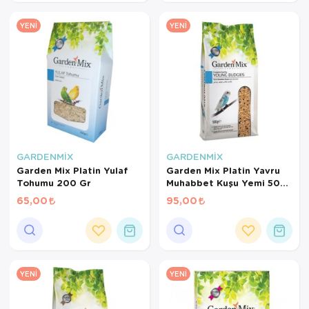
YENI
YENI
GARDENMİX
GARDENMİX
Garden Mix Platin Yulaf
Garden Mix Platin Yavru
Tohumu 200 Gr
Muhabbet Kuşu Yemi 500
Gr
65,00
95,00
YENI
YENI