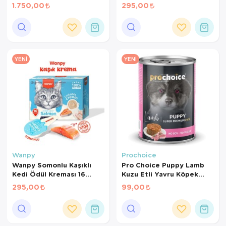
gr*10Ad
1.750,00
295,00
YENI
YENI
Wanpy
Prochoice
Wanpy Somonlu Kaşıklı
Pro Choice Puppy Lamb
Kedi Ödül Kreması 16
Kuzu Etli Yavru Köpek
gr*10Ad
Konservesi 400 Gr
295,00
99,00