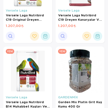
Versele Laga
Versele Laga
Versele Laga Nutribird
Versele Laga Nutribird
C19 Original Üreyen
C19 Üreyen Kanaryalar Ve
Kanaryalar Ve Finçler İçin
Finçler İçin Meyveli Pelet
1.207,00
1.207,00
Beyaz Pelet Yem 3 Kg
Yem 3 Kg
YENI
YENI
Versele Laga
GARDENMİX
Versele Laga Nutribird
Garden Mix Platin Grit Kuş
B14 Muhabbet Kuşları Ve
Kumu 400 Gr