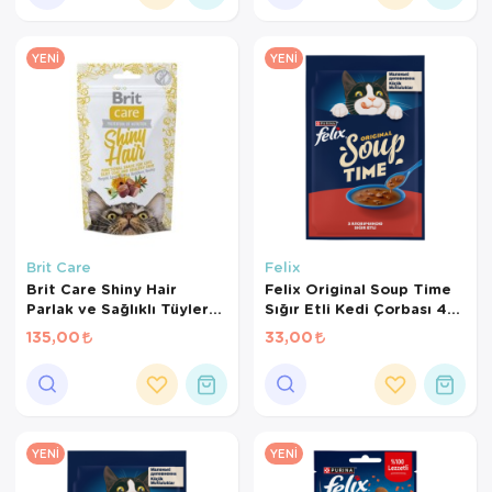
YENI
YENI
Brit Care
Felix
Brit Care Shiny Hair
Felix Original Soup Time
Parlak ve Sağlıklı Tüyler
Sığır Etli Kedi Çorbası 48
için Tahılsız Kedi Ödül
Gr
135,00
33,00
Maması 50gr
YENI
YENI