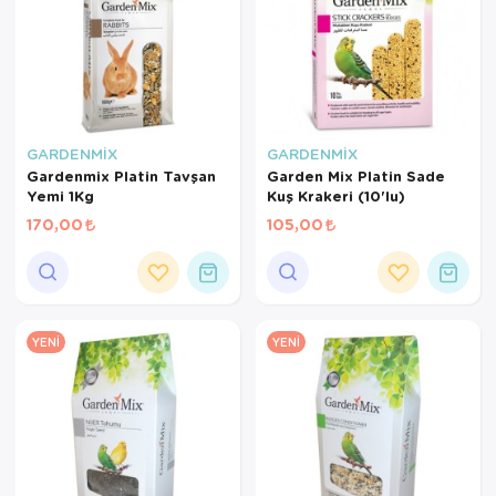
GARDENMİX
GARDENMİX
Gardenmix Platin Tavşan
Garden Mix Platin Sade
Yemi 1Kg
Kuş Krakeri (10'lu)
170,00
105,00
YENI
YENI