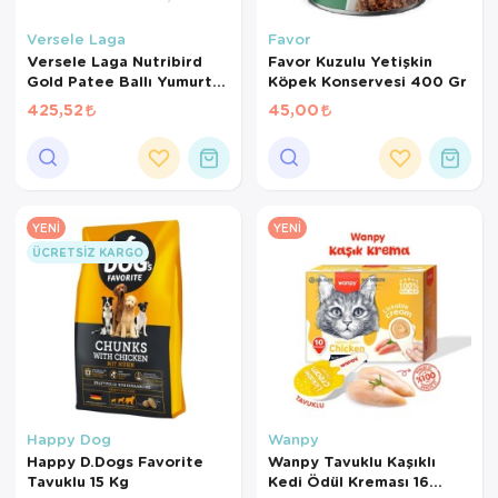
Kedi Yataklar
Köpek Yatakl
Versele Laga
Favor
Versele Laga Nutribird
Favor Kuzulu Yetişkin
Gold Patee Ballı Yumurtalı
Köpek Konservesi 400 Gr
Kanarya Maması (1 KG
425,52
45,00
BÖLÜNMÜŞ)
YENI
YENI
ÜCRETSIZ KARGO
Happy Dog
Wanpy
Happy D.Dogs Favorite
Wanpy Tavuklu Kaşıklı
Tavuklu 15 Kg
Kedi Ödül Kreması 16