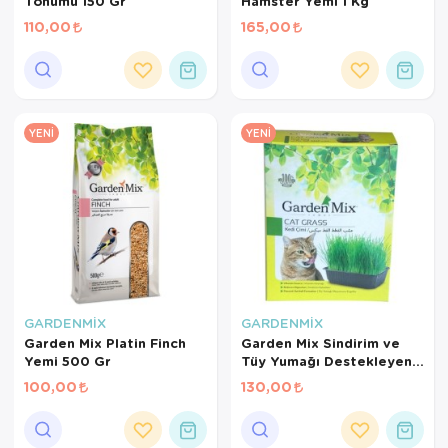
Tohumu 150 Gr
Hamster Yemi 1 Kg
110,00
165,00
YENI
YENI
GARDENMİX
GARDENMİX
Garden Mix Platin Finch
Garden Mix Sindirim ve
Yemi 500 Gr
Tüy Yumağı Destekleyen
Kedi Çimi
100,00
130,00