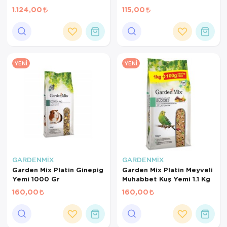
Mini Paraketler İçin
1.124,00
115,00
Meyveli Pelet Yem 3 Kg
YENI
YENI
GARDENMİX
GARDENMİX
Garden Mix Platin Ginepig
Garden Mix Platin Meyveli
Yemi 1000 Gr
Muhabbet Kuş Yemi 1.1 Kg
160,00
160,00