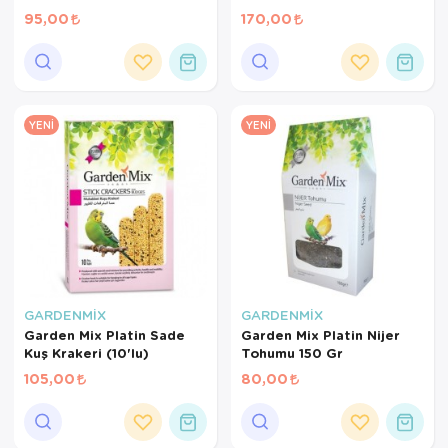
Gr
95,00
170,00
YENI
YENI
GARDENMİX
GARDENMİX
Garden Mix Platin Sade
Garden Mix Platin Nijer
Kuş Krakeri (10'lu)
Tohumu 150 Gr
105,00
80,00