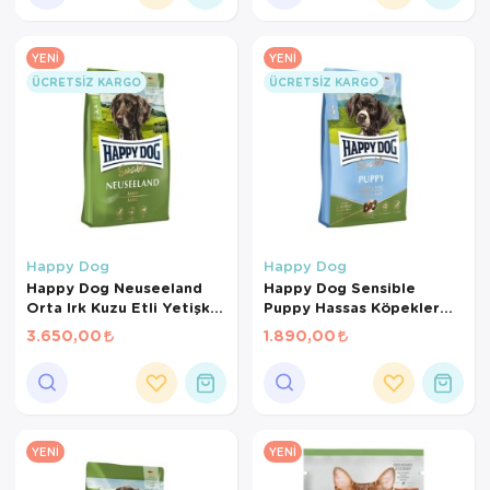
YENI
YENI
ÜCRETSIZ KARGO
ÜCRETSIZ KARGO
Happy Dog
Happy Dog
Happy Dog Neuseeland
Happy Dog Sensible
Orta Irk Kuzu Etli Yetişkin
Puppy Hassas Köpekler
Kuru Köpek Maması 12.5 +
İçin Kuzu Etli ve Pirinçli
3.650,00
1.890,00
2 Kg
Yavru Köpek Maması 4 Kg
YENI
YENI