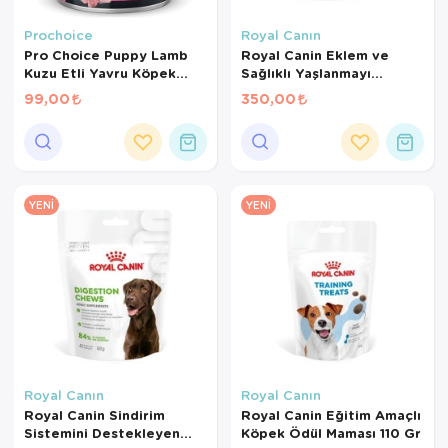
Kedi Yataklar
Köpek Yatakl
Prochoice
Royal Canın
Pro Choice Puppy Lamb
Royal Canin Eklem ve
Kuzu Etli Yavru Köpek
Sağlıklı Yaşlanmayı
Konservesi 400 Gr
Destekleyen Tamamlayıcı
99,00
350,00
Yetişkin Köpek Ödül
Maması 240 Gr
YENI
YENI
Royal Canın
Royal Canın
Royal Canin Sindirim
Royal Canin Eğitim Amaçlı
Sistemini Destekleyen
Köpek Ödül Maması 110 Gr