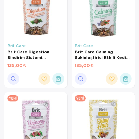
Brit Care
Brit Care
Brit Care Digestion
Brit Care Calming
Sindirim Sistemi
Sakinleştirici Etkili Kedi
Destekleyici Tahılsız Kedi
Ödül Maması 50gr
135,00
135,00
Ödül Maması 50gr
YENI
YENI