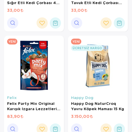
Sığır Etli Kedi Çorbası 48
Tavuk Etli Kedi Çorbası
Gr
48 Gr
33,00
33,00
YENI
YENI
ÜCRETSIZ KARGO
Felix
Happy Dog
Felix Party Mix Original
Happy Dog NaturCroq
Karışık Izgara Lezzetleri
Yavru Köpek Maması 15 Kg
Kedi Ödül Maması 60 Gr
83,90
3.150,00