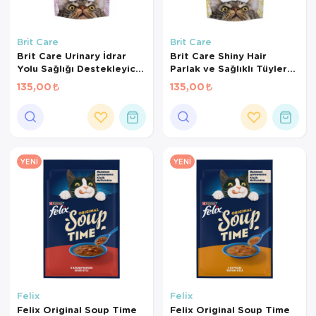
Brit Care
Brit Care
Brit Care Urinary İdrar
Brit Care Shiny Hair
Yolu Sağlığı Destekleyici
Parlak ve Sağlıklı Tüyler
Kedi Ödül Maması 50 Gr
için Tahılsız Kedi Ödül
135,00
135,00
Maması 50gr
YENI
YENI
Felix
Felix
Felix Original Soup Time
Felix Original Soup Time