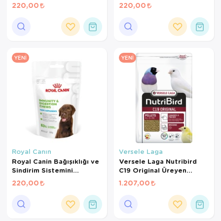
Tamamlayıcı Yetişkin
220,00
220,00
Köpek Ödül Maması 160
Gr
YENI
YENI
Royal Canın
Versele Laga
Royal Canin Bağışıklığı ve
Versele Laga Nutribird
Sindirim Sistemini
C19 Original Üreyen
Destekleyen Tamamlayıcı
Kanaryalar Ve Finçler İçin
220,00
1.207,00
Yavru Köpek Ödül Maması
Beyaz Pelet Yem 3 Kg
100 Gr