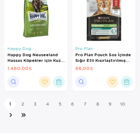
Happy Dog
Pro Plan
Happy Dog Neuseeland
Pro Plan Pouch Sos İçinde
Hassas Köpekler için Kuzu
Sığır Etli Kısırlaştırılmış
Etli ve Pirinçli Yetişkin
Kedi Konservesi 85 Gr
1.460,00
66,00
Köpek Maması 4 Kg
1
2
3
4
5
6
7
8
9
10