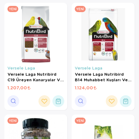
YENI
YENI
Versele Laga
Versele Laga
Versele Laga Nutribird
Versele Laga Nutribird
C19 Üreyen Kanaryalar Ve
B14 Muhabbet Kuşları Ve
Finçler İçin Meyveli Pelet
Mini Paraketler İçin
1.207,00
1.124,00
Yem 3 Kg
Meyveli Pelet Yem 3 Kg
YENI
YENI