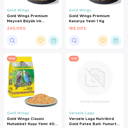
Kedi Yataklar
Köpek Yatakl
Gold Wings
Gold Wings
Gold Wings Premium
Gold Wings Premium
Meyveli Büyük Irk
Kanarya Yemi 1 Kg
Papağan Yemi 1000 Gr
245,00
185,00
YENI
YENI
Gold Wings
Versele Laga
Gold Wings Classic
Versele Laga Nutribird
Muhabbet Kuşu Yemi 400
Gold Patee Ballı Yumurtalı