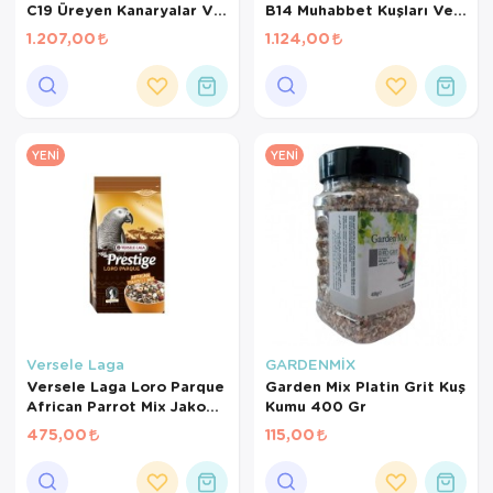
C19 Üreyen Kanaryalar Ve
B14 Muhabbet Kuşları Ve
Finçler İçin Meyveli Pelet
Mini Paraketler İçin
1.207,00
1.124,00
Yem 3 Kg
Meyveli Pelet Yem 3 Kg
YENI
YENI
Versele Laga
GARDENMİX
Versele Laga Loro Parque
Garden Mix Platin Grit Kuş
African Parrot Mix Jako
Kumu 400 Gr
Papağanı Yemi 1 Kg
475,00
115,00