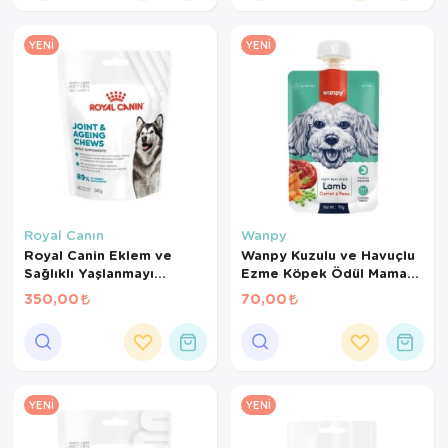
YENI
YENI
Royal Canın
Wanpy
Royal Canin Eklem ve
Wanpy Kuzulu ve Havuçlu
Sağlıklı Yaşlanmayı
Ezme Köpek Ödül Maması
Destekleyen Tamamlayıcı
90 Gr
350,00
70,00
Yetişkin Köpek Ödül
Maması 240 Gr
YENI
YENI