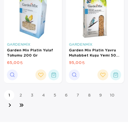
GARDENMİX
GARDENMİX
Garden Mix Platin Yulaf
Garden Mix Platin Yavru
Tohumu 200 Gr
Muhabbet Kuşu Yemi 500
Gr
65,00
95,00
1
2
3
4
5
6
7
8
9
10