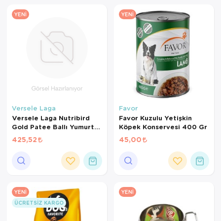
YENI
YENI
Versele Laga
Favor
Versele Laga Nutribird
Favor Kuzulu Yetişkin
Gold Patee Ballı Yumurtalı
Köpek Konservesi 400 Gr
Kanarya Maması (1 KG
425,52
45,00
BÖLÜNMÜŞ)
YENI
YENI
ÜCRETSIZ KARGO