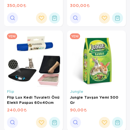
720 ml
480 ml
350,00
300,00
YENI
YENI
Flip
Jungle
Flip Lux Kedi Tuvaleti Önü
Jungle Tavşan Yemi 500
Elekli Paspas 60x40cm
Gr
240,00
90,00