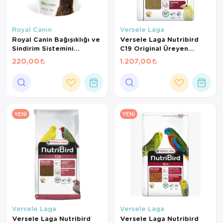
Royal Canın
Versele Laga
Royal Canin Bağışıklığı ve
Versele Laga Nutribird
Sindirim Sistemini
C19 Original Üreyen
Destekleyen Tamamlayıcı
Kanaryalar Ve Finçler İçin
220,00
1.207,00
Yavru Köpek Ödül Maması
Beyaz Pelet Yem 3 Kg
100 Gr
YENI
YENI
Versele Laga
Versele Laga
Versele Laga Nutribird
Versele Laga Nutribird