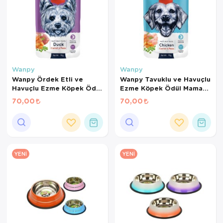
Wanpy
Wanpy
Wanpy Ördek Etli ve
Wanpy Tavuklu ve Havuçlu
Havuçlu Ezme Köpek Ödül
Ezme Köpek Ödül Maması
Maması 90 Gr
90 Gr
70,00
70,00
YENI
YENI