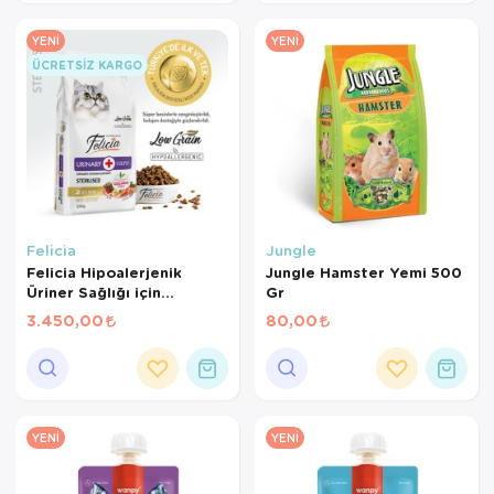
YENI
YENI
ÜCRETSIZ KARGO
Felicia
Jungle
Felicia Hipoalerjenik
Jungle Hamster Yemi 500
Üriner Sağlığı için
Gr
Somonlu Düşük Tahıllı
3.450,00
80,00
Kısırlaştırılmış Kedi
Maması 12 Kg
YENI
YENI