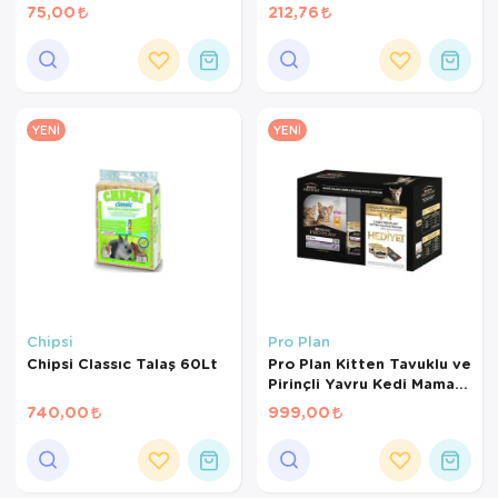
Gr
Kanarya Maması (500 GR
75,00
212,76
BÖLÜNMÜŞ)
YENI
YENI
Chipsi
Pro Plan
Chipsi Classıc Talaş 60Lt
Pro Plan Kitten Tavuklu ve
Pirinçli Yavru Kedi Maması
1,5 Kg+2*85Gr
740,00
999,00