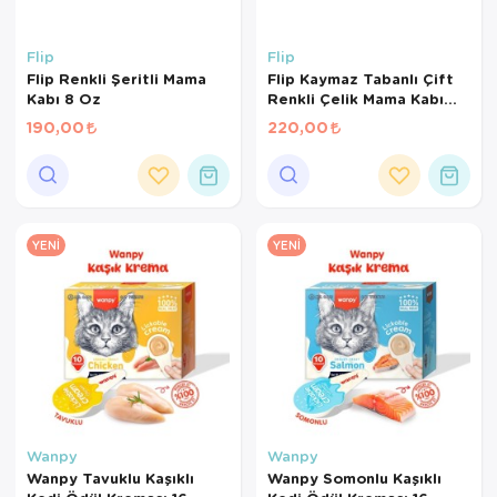
Flip
Flip
Flip Renkli Şeritli Mama
Flip Kaymaz Tabanlı Çift
Kabı 8 Oz
Renkli Çelik Mama Kabı
240 ml
190,00
220,00
YENI
YENI
Wanpy
Wanpy
Wanpy Tavuklu Kaşıklı
Wanpy Somonlu Kaşıklı