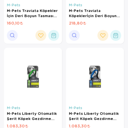
M-Pets
M-Pets
M-Pets Traviata Köpekler
M-Pets Traviata
İçin Deri Boyun Tasması
Köpeklerİçin Deri Boyun
(M)
Tasması (L)
160,10
218,80
M-Pets
M-Pets
M-Pets Liberty Otomatik
M-Pets Liberty Otomatik
Şerit Köpek Gezdirme
Şerit Köpek Gezdirme
Kayışı 8m [L] (Yeşil)
Kayışı 8m [L] (Mavi)
1.083,30
1.083,30