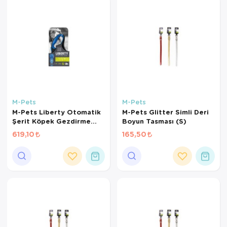
M-Pets
M-Pets
M-Pets Liberty Otomatik
M-Pets Glitter Simli Deri
Şerit Köpek Gezdirme
Boyun Tasması (S)
Kayışı 3m (Mavi) [S]
619,10
165,50