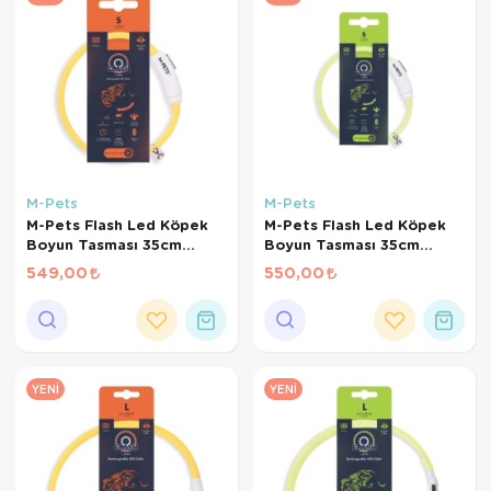
Kedi Yataklar
Köpek Yatakl
M-Pets
M-Pets
M-Pets Flash Led Köpek
M-Pets Flash Led Köpek
Boyun Tasması 35cm
Boyun Tasması 35cm
(Turuncu) [S]
(Yeşil) [S]
549,00
550,00
YENI
YENI