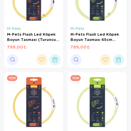
M-Pets
M-Pets
M-Pets Flash Led Köpek
M-Pets Flash Led Köpek
Boyun Tasması (Turuncu)
Boyun Tasması 65cm
[L]
(Yeşil) [L]
799,00
799,00
YENI
YENI