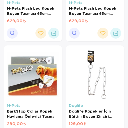
M-Pets
M-Pets
M-Pets Flash Led Köpek
M-Pets Flash Led Köpek
Boyun Tasması 65cm
Boyun Tasması 65cm
(Turuncu) [M]
(Yeşil) [M]
629,00
629,00
M-Pets
Doglife
BarkStop Collar Köpek
Doglife Köpekler İçin
Havlama Önleyici Tasma
Eğitim Boyun Zinciri
5,00Mmx80Cm
290,00
129,00