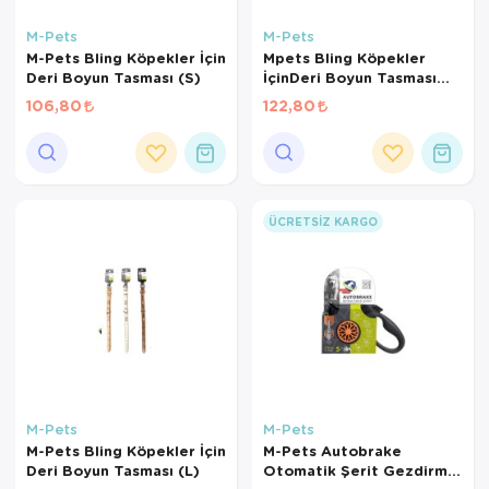
M-Pets
M-Pets
M-Pets Bling Köpekler İçin
Mpets Bling Köpekler
Deri Boyun Tasması (S)
İçinDeri Boyun Tasması
(M)
106,80
122,80
ÜCRETSIZ KARGO
M-Pets
M-Pets
M-Pets Bling Köpekler İçin
M-Pets Autobrake
Deri Boyun Tasması (L)
Otomatik Şerit Gezdirme