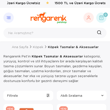
e Üzeri Kargo Ücretsiz
1500 TL ve Üzeri Kargo Ücretsiz
GERI DÖN
KEDI
KÖPEK
KUŞ
EVCIL 
BALIK
KAPLU
KEMIRG
ÇEVRE
0
Kedi
Kedi Taşıma 
Kedi Mamalar
Kafes & Yuva
Kedi Mama & 
Balık Yemleri
Yemler & Ek B
Bakım & Sağl
Haşere İlaçlar
Köpek
Kedi Mamalar
Köpek Mamal
Oyuncak & T
Ortak Kullanı
Taban & Kemi
Kuş
Kedi Mama & 
Köpek Mama &
Sağlık & Bakı
Yemlik & Sul
Yemler & Ek B
Ana Sayfa
Köpek
Köpek Tasmalar & Aksesuarlar
Evcil Hayvan
Kedi Kumları
Köpek Oyunca
Yem & Kraker
Rengarenk Pet’in
Köpek Tasmalar & Aksesuarlar
kategorisi,
Balık
Kedi Hijyen 
Köpek Hijyen
Yemlik & Sul
yürüyüş, kontrol ve stil ihtiyaçlarını bir arada karşılayan kaliteli
tasma çözümlerini sunar. Boyun tasmaları, gezdirme kayışları,
Kaplumbağa
Kedi Oyuncak
Köpek Elbisel
göğüs tasmaları, uzatma kordonları, zincir tasmalar ve
aksesuarlar; her ırka ve yürüyüş tarzına uygun seçeneklerle
Kemirgen
Kedi Aksesua
Köpek Eğitim
dostunuza konforlu bir gezinti deneyimi sağlar.
Çevre
Kedi Tırmal
Köpek Tasmal
Filtrele
Kedi Tuvaletl
Köpek Taşım
YENI
YENI