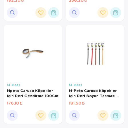
192,20
256,20
M-Pets
M-Pets
Mpets Caruso Köpekler
M-Pets Caruso Köpekler
İçin Deri Gezdirme 100Cm
İçin Deri Boyun Tasması
(S)
176,10
181,50