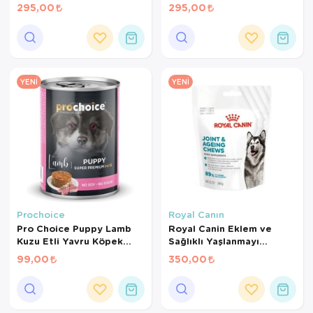
gr*10Ad
gr*10Ad
295,00
295,00
YENI
YENI
Prochoice
Royal Canın
Pro Choice Puppy Lamb
Royal Canin Eklem ve
Kuzu Etli Yavru Köpek
Sağlıklı Yaşlanmayı
Konservesi 400 Gr
Destekleyen Tamamlayıcı
99,00
350,00
Yetişkin Köpek Ödül
Maması 240 Gr