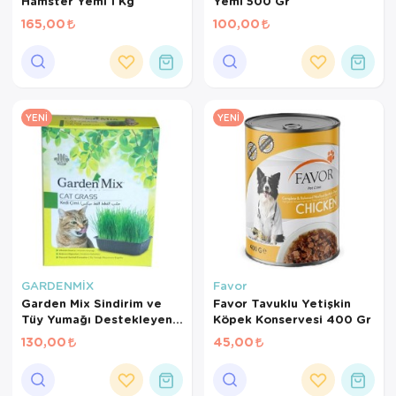
Hamster Yemi 1 Kg
Yemi 500 Gr
165,00
100,00
YENI
YENI
GARDENMİX
Favor
Garden Mix Sindirim ve
Favor Tavuklu Yetişkin
Tüy Yumağı Destekleyen
Köpek Konservesi 400 Gr
Kedi Çimi
130,00
45,00