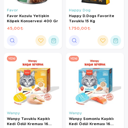
Kedi Yataklar
Köpek Yatakl
Favor
Happy Dog
Favor Kuzulu Yetişkin
Happy D.Dogs Favorite
Köpek Konservesi 400 Gr
Tavuklu 15 Kg
45,00
1.750,00
YENI
YENI
Wanpy
Wanpy
Wanpy Tavuklu Kaşıklı
Wanpy Somonlu Kaşıklı
Kedi Ödül Kreması 16
Kedi Ödül Kreması 16