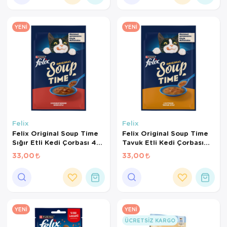
YENI
YENI
Felix
Felix
Felix Original Soup Time
Felix Original Soup Time
Sığır Etli Kedi Çorbası 48
Tavuk Etli Kedi Çorbası
Gr
48 Gr
33,00
33,00
YENI
YENI
ÜCRETSIZ KARGO