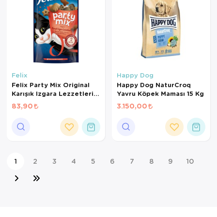
Felix
Happy Dog
Felix Party Mix Original
Happy Dog NaturCroq
Karışık Izgara Lezzetleri
Yavru Köpek Maması 15 Kg
Kedi Ödül Maması 60 Gr
83,90
3.150,00
1
2
3
4
5
6
7
8
9
10