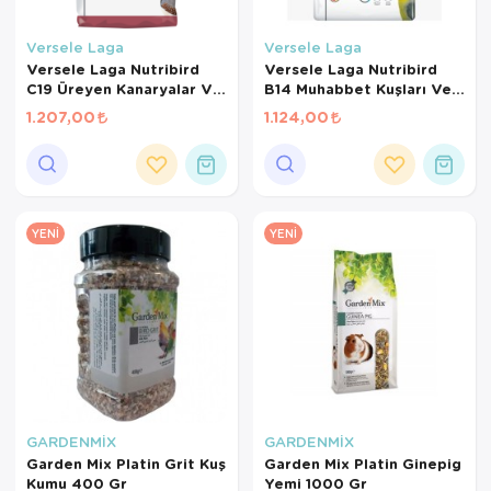
Versele Laga
Versele Laga
Versele Laga Nutribird
Versele Laga Nutribird
C19 Üreyen Kanaryalar Ve
B14 Muhabbet Kuşları Ve
Finçler İçin Meyveli Pelet
Mini Paraketler İçin
1.207,00
1.124,00
Yem 3 Kg
Meyveli Pelet Yem 3 Kg
YENI
YENI
GARDENMİX
GARDENMİX
Garden Mix Platin Grit Kuş
Garden Mix Platin Ginepig
Kumu 400 Gr
Yemi 1000 Gr