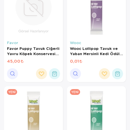
Favor
Wooc
Favor Puppy Tavuk Ciğerli
Wooc Lollipop Tavuk ve
Yavru Köpek Konservesi
Yaban Mersinli Kedi Ödül
400 Gr
Maması 1,4 Gr
45,00
0,01
YENI
YENI