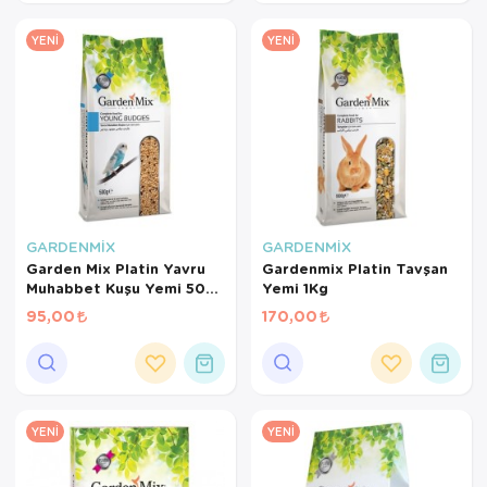
YENI
YENI
GARDENMİX
GARDENMİX
Garden Mix Platin Yavru
Gardenmix Platin Tavşan
Muhabbet Kuşu Yemi 500
Yemi 1Kg
Gr
95,00
170,00
YENI
YENI