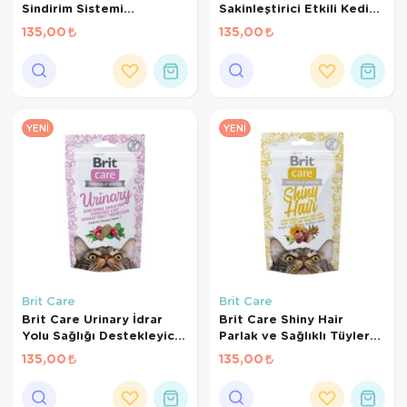
Sindirim Sistemi
Sakinleştirici Etkili Kedi
Destekleyici Tahılsız Kedi
Ödül Maması 50gr
135,00
135,00
Ödül Maması 50gr
YENI
YENI
Brit Care
Brit Care
Brit Care Urinary İdrar
Brit Care Shiny Hair
Yolu Sağlığı Destekleyici
Parlak ve Sağlıklı Tüyler
Kedi Ödül Maması 50 Gr
için Tahılsız Kedi Ödül
135,00
135,00
Maması 50gr