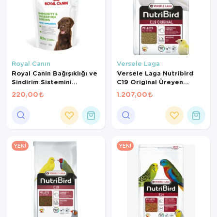
Royal Canın
Versele Laga
Royal Canin Bağışıklığı ve
Versele Laga Nutribird
Sindirim Sistemini
C19 Original Üreyen
Destekleyen Tamamlayıcı
Kanaryalar Ve Finçler İçin
220,00
1.207,00
Yavru Köpek Ödül Maması
Beyaz Pelet Yem 3 Kg
100 Gr
YENI
YENI