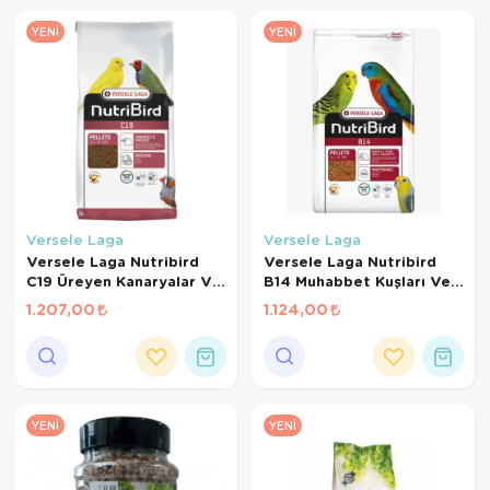
YENI
YENI
Versele Laga
Versele Laga
Versele Laga Nutribird
Versele Laga Nutribird
C19 Üreyen Kanaryalar Ve
B14 Muhabbet Kuşları Ve
Finçler İçin Meyveli Pelet
Mini Paraketler İçin
1.207,00
1.124,00
Yem 3 Kg
Meyveli Pelet Yem 3 Kg
YENI
YENI