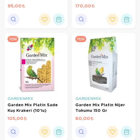
Gr
95,00
170,00
YENI
YENI
GARDENMİX
GARDENMİX
Garden Mix Platin Sade
Garden Mix Platin Nijer
Kuş Krakeri (10'lu)
Tohumu 150 Gr
105,00
80,00