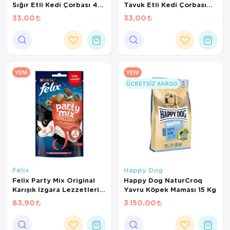
Sığır Etli Kedi Çorbası 48
Tavuk Etli Kedi Çorbası
Gr
48 Gr
33,00
33,00
YENI
YENI
ÜCRETSIZ KARGO
Felix
Happy Dog
Felix Party Mix Original
Happy Dog NaturCroq
Karışık Izgara Lezzetleri
Yavru Köpek Maması 15 Kg
Kedi Ödül Maması 60 Gr
83,90
3.150,00