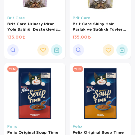
Brit Care
Brit Care
Brit Care Urinary İdrar
Brit Care Shiny Hair
Yolu Sağlığı Destekleyici
Parlak ve Sağlıklı Tüyler
Kedi Ödül Maması 50 Gr
için Tahılsız Kedi Ödül
135,00
135,00
Maması 50gr
YENI
YENI
Felix
Felix
Felix Original Soup Time
Felix Original Soup Time