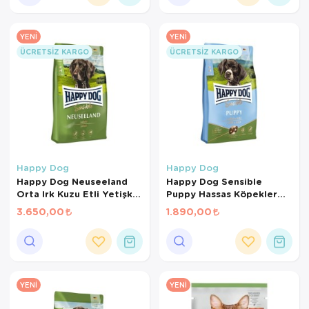
YENI
YENI
ÜCRETSIZ KARGO
ÜCRETSIZ KARGO
Happy Dog
Happy Dog
Happy Dog Neuseeland
Happy Dog Sensible
Orta Irk Kuzu Etli Yetişkin
Puppy Hassas Köpekler
Kuru Köpek Maması 12.5 +
İçin Kuzu Etli ve Pirinçli
3.650,00
1.890,00
2 Kg
Yavru Köpek Maması 4 Kg
YENI
YENI