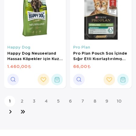
Happy Dog
Pro Plan
Happy Dog Neuseeland
Pro Plan Pouch Sos İçinde
Hassas Köpekler için Kuzu
Sığır Etli Kısırlaştırılmış
Etli ve Pirinçli Yetişkin
Kedi Konservesi 85 Gr
1.460,00
66,00
Köpek Maması 4 Kg
1
2
3
4
5
6
7
8
9
10