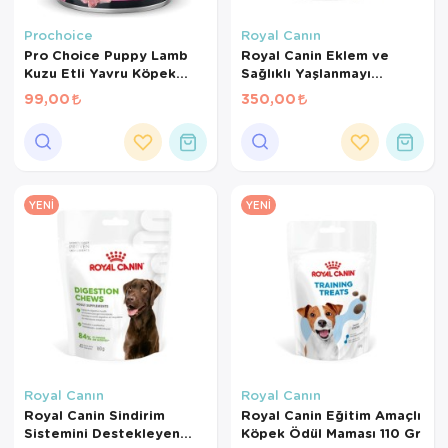
Kedi Yataklar
Prochoice
Royal Canın
Pro Choice Puppy Lamb
Royal Canin Eklem ve
Kuzu Etli Yavru Köpek
Sağlıklı Yaşlanmayı
Konservesi 400 Gr
Destekleyen Tamamlayıcı
99,00
350,00
Yetişkin Köpek Ödül
Maması 240 Gr
YENI
YENI
Royal Canın
Royal Canın
Royal Canin Sindirim
Royal Canin Eğitim Amaçlı
Sistemini Destekleyen
Köpek Ödül Maması 110 Gr