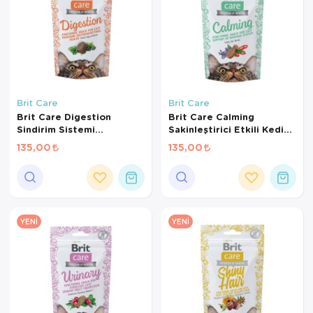
Brit Care
Brit Care
Brit Care Digestion
Brit Care Calming
Sindirim Sistemi
Sakinleştirici Etkili Kedi
Destekleyici Tahılsız Kedi
Ödül Maması 50gr
135,00
135,00
Ödül Maması 50gr
YENI
YENI