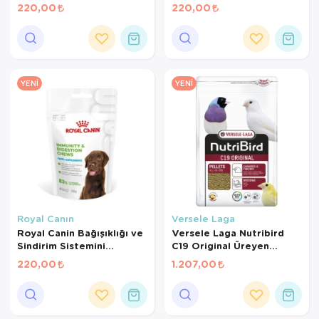
Tamamlayıcı Yetişkin
220,00
220,00
Köpek Ödül Maması 160
Gr
YENI
YENI
Royal Canın
Versele Laga
Royal Canin Bağışıklığı ve
Versele Laga Nutribird
Sindirim Sistemini
C19 Original Üreyen
Destekleyen Tamamlayıcı
Kanaryalar Ve Finçler İçin
220,00
1.207,00
Yavru Köpek Ödül Maması
Beyaz Pelet Yem 3 Kg
100 Gr