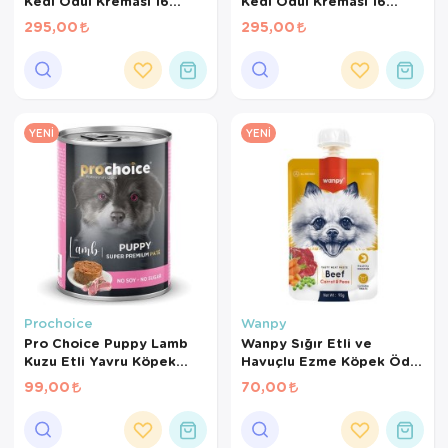
Kedi Ödül Kreması 16
Kedi Ödül Kreması 16
gr*10Ad
gr*10Ad
295,00
295,00
YENI
YENI
Prochoice
Wanpy
Pro Choice Puppy Lamb
Wanpy Sığır Etli ve
Kuzu Etli Yavru Köpek
Havuçlu Ezme Köpek Ödül
Konservesi 400 Gr
Maması 90 Gr
99,00
70,00