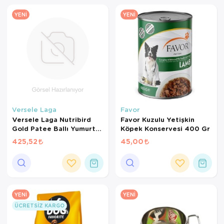
YENI
YENI
Versele Laga
Favor
Versele Laga Nutribird
Favor Kuzulu Yetişkin
Gold Patee Ballı Yumurtalı
Köpek Konservesi 400 Gr
Kanarya Maması (1 KG
425,52
45,00
BÖLÜNMÜŞ)
YENI
YENI
ÜCRETSIZ KARGO