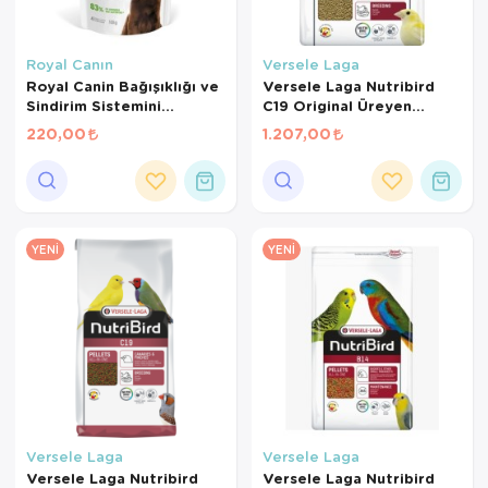
Royal Canın
Versele Laga
Royal Canin Bağışıklığı ve
Versele Laga Nutribird
Sindirim Sistemini
C19 Original Üreyen
Destekleyen Tamamlayıcı
Kanaryalar Ve Finçler İçin
220,00
1.207,00
Yavru Köpek Ödül Maması
Beyaz Pelet Yem 3 Kg
100 Gr
YENI
YENI
Versele Laga
Versele Laga
Versele Laga Nutribird
Versele Laga Nutribird