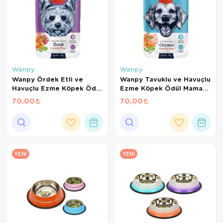
Wanpy
Wanpy
Wanpy Ördek Etli ve
Wanpy Tavuklu ve Havuçlu
Havuçlu Ezme Köpek Ödül
Ezme Köpek Ödül Maması
Maması 90 Gr
90 Gr
70,00
70,00
YENI
YENI