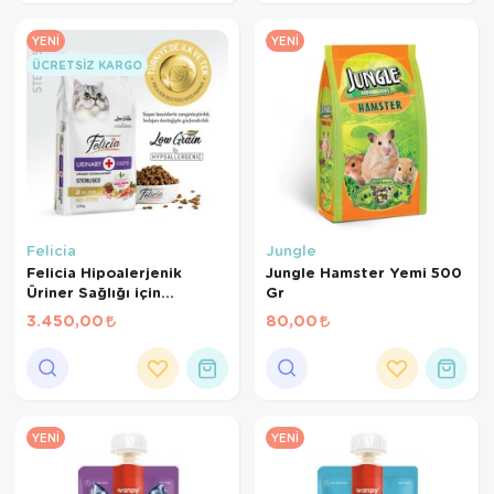
YENI
YENI
ÜCRETSIZ KARGO
Felicia
Jungle
Felicia Hipoalerjenik
Jungle Hamster Yemi 500
Üriner Sağlığı için
Gr
Somonlu Düşük Tahıllı
3.450,00
80,00
Kısırlaştırılmış Kedi
Maması 12 Kg
YENI
YENI