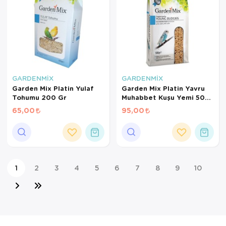
GARDENMİX
GARDENMİX
Garden Mix Platin Yulaf
Garden Mix Platin Yavru
Tohumu 200 Gr
Muhabbet Kuşu Yemi 500
Gr
65,00
95,00
1
2
3
4
5
6
7
8
9
10