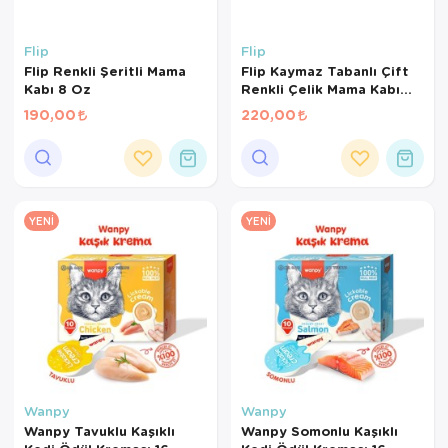
Flip
Flip
Flip Renkli Şeritli Mama
Flip Kaymaz Tabanlı Çift
Kabı 8 Oz
Renkli Çelik Mama Kabı
240 ml
190,00
220,00
YENI
YENI
Wanpy
Wanpy
Wanpy Tavuklu Kaşıklı
Wanpy Somonlu Kaşıklı