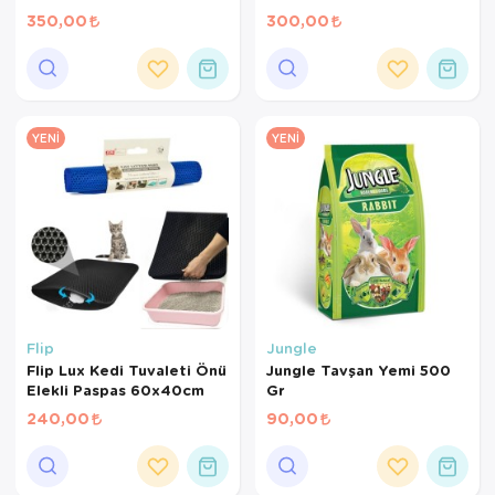
720 ml
480 ml
350,00
300,00
YENI
YENI
Flip
Jungle
Flip Lux Kedi Tuvaleti Önü
Jungle Tavşan Yemi 500
Elekli Paspas 60x40cm
Gr
240,00
90,00