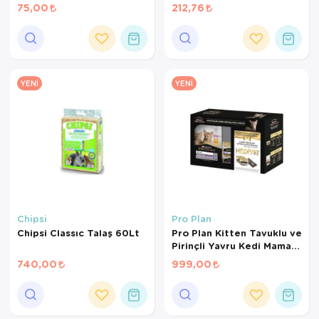
Gr
Kanarya Maması (500 GR
75,00
212,76
BÖLÜNMÜŞ)
YENI
YENI
Chipsi
Pro Plan
Chipsi Classıc Talaş 60Lt
Pro Plan Kitten Tavuklu ve
Pirinçli Yavru Kedi Maması
1,5 Kg+2*85Gr
740,00
999,00