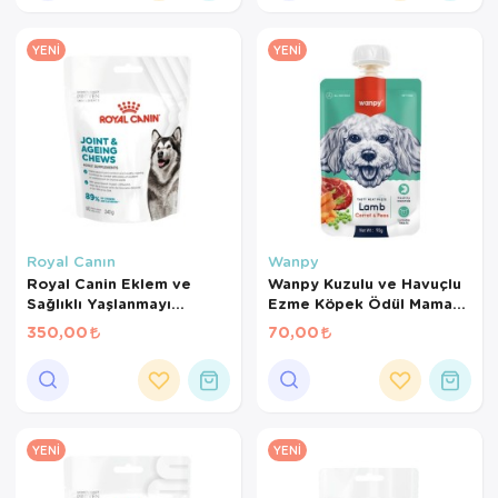
YENI
YENI
Royal Canın
Wanpy
Royal Canin Eklem ve
Wanpy Kuzulu ve Havuçlu
Sağlıklı Yaşlanmayı
Ezme Köpek Ödül Maması
Destekleyen Tamamlayıcı
90 Gr
350,00
70,00
Yetişkin Köpek Ödül
Maması 240 Gr
YENI
YENI