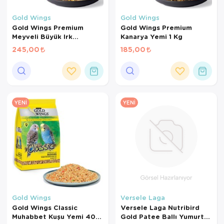
Kedi Yataklar
Köpek Yatakl
Gold Wings
Gold Wings
Gold Wings Premium
Gold Wings Premium
Meyveli Büyük Irk
Kanarya Yemi 1 Kg
Papağan Yemi 1000 Gr
245,00
185,00
YENI
YENI
Gold Wings
Versele Laga
Gold Wings Classic
Versele Laga Nutribird
Muhabbet Kuşu Yemi 400
Gold Patee Ballı Yumurtalı